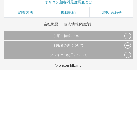
オリコン顧客満足度調査とは
調査方法
掲載規約
お問い合わせ
会社概要
個人情報保護方針
引用・転載について
利用者の声について
当サイトで公開されている情報（文字、写真、イラスト、画像データ等）及びこれらの配
置・編集および構造などについての著作権は株式会社oricon MEに帰属しております。
クッキーの使用について
当サイトに掲載している内容はすべてサービスの利用者が提出された見解・感想です。
これらの情報を権利者の許可なく無断転載・複製などの二次利用を行うことは固く禁じて
弊社が内容について正確性を含め一切保証するものではありません。
おります。
© oricon ME inc.
このサイトでは Cookie を使用して、ユーザーに合わせたコンテンツや広告の表示、ソー
弊社の見解・ 意見ではないことをご理解いただいた上でご覧ください。
シャル メディア機能の提供、広告の表示回数やクリック数の測定を行っています。
また、ユーザーによるサイトの利用状況についても情報を収集し、ソーシャル メディア
や広告配信、データ解析の各パートナーに提供しています。
各パートナーは、この情報とユーザーが各パートナーに提供した他の情報や、ユーザーが
各パートナーのサービスを使用したときに収集した他の情報を組み合わせて使用すること
があります。