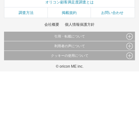
オリコン顧客満足度調査とは
調査方法
掲載規約
お問い合わせ
会社概要
個人情報保護方針
引用・転載について
利用者の声について
当サイトで公開されている情報（文字、写真、イラスト、画像データ等）及びこれらの配
置・編集および構造などについての著作権は株式会社oricon MEに帰属しております。
クッキーの使用について
当サイトに掲載している内容はすべてサービスの利用者が提出された見解・感想です。
これらの情報を権利者の許可なく無断転載・複製などの二次利用を行うことは固く禁じて
弊社が内容について正確性を含め一切保証するものではありません。
おります。
© oricon ME inc.
このサイトでは Cookie を使用して、ユーザーに合わせたコンテンツや広告の表示、ソー
弊社の見解・ 意見ではないことをご理解いただいた上でご覧ください。
シャル メディア機能の提供、広告の表示回数やクリック数の測定を行っています。
また、ユーザーによるサイトの利用状況についても情報を収集し、ソーシャル メディア
や広告配信、データ解析の各パートナーに提供しています。
各パートナーは、この情報とユーザーが各パートナーに提供した他の情報や、ユーザーが
各パートナーのサービスを使用したときに収集した他の情報を組み合わせて使用すること
があります。