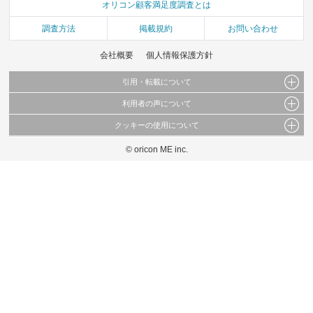
オリコン顧客満足度調査とは
調査方法
掲載規約
お問い合わせ
会社概要
個人情報保護方針
引用・転載について
利用者の声について
当サイトで公開されている情報（文字、写真、イラスト、画像データ等）及びこれらの配
置・編集および構造などについての著作権は株式会社oricon MEに帰属しております。
クッキーの使用について
当サイトに掲載している内容はすべてサービスの利用者が提出された見解・感想です。
これらの情報を権利者の許可なく無断転載・複製などの二次利用を行うことは固く禁じて
弊社が内容について正確性を含め一切保証するものではありません。
おります。
© oricon ME inc.
このサイトでは Cookie を使用して、ユーザーに合わせたコンテンツや広告の表示、ソー
弊社の見解・ 意見ではないことをご理解いただいた上でご覧ください。
シャル メディア機能の提供、広告の表示回数やクリック数の測定を行っています。
また、ユーザーによるサイトの利用状況についても情報を収集し、ソーシャル メディア
や広告配信、データ解析の各パートナーに提供しています。
各パートナーは、この情報とユーザーが各パートナーに提供した他の情報や、ユーザーが
各パートナーのサービスを使用したときに収集した他の情報を組み合わせて使用すること
があります。