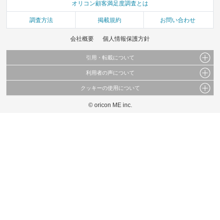
オリコン顧客満足度調査とは
調査方法
掲載規約
お問い合わせ
会社概要
個人情報保護方針
引用・転載について
利用者の声について
当サイトで公開されている情報（文字、写真、イラスト、画像データ等）及びこれらの配
置・編集および構造などについての著作権は株式会社oricon MEに帰属しております。
クッキーの使用について
当サイトに掲載している内容はすべてサービスの利用者が提出された見解・感想です。
これらの情報を権利者の許可なく無断転載・複製などの二次利用を行うことは固く禁じて
弊社が内容について正確性を含め一切保証するものではありません。
おります。
© oricon ME inc.
このサイトでは Cookie を使用して、ユーザーに合わせたコンテンツや広告の表示、ソー
弊社の見解・ 意見ではないことをご理解いただいた上でご覧ください。
シャル メディア機能の提供、広告の表示回数やクリック数の測定を行っています。
また、ユーザーによるサイトの利用状況についても情報を収集し、ソーシャル メディア
や広告配信、データ解析の各パートナーに提供しています。
各パートナーは、この情報とユーザーが各パートナーに提供した他の情報や、ユーザーが
各パートナーのサービスを使用したときに収集した他の情報を組み合わせて使用すること
があります。