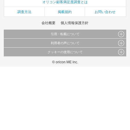
オリコン顧客満足度調査とは
調査方法
掲載規約
お問い合わせ
会社概要
個人情報保護方針
引用・転載について
利用者の声について
当サイトで公開されている情報（文字、写真、イラスト、画像データ等）及びこれらの配
置・編集および構造などについての著作権は株式会社oricon MEに帰属しております。
クッキーの使用について
当サイトに掲載している内容はすべてサービスの利用者が提出された見解・感想です。
これらの情報を権利者の許可なく無断転載・複製などの二次利用を行うことは固く禁じて
弊社が内容について正確性を含め一切保証するものではありません。
おります。
© oricon ME inc.
このサイトでは Cookie を使用して、ユーザーに合わせたコンテンツや広告の表示、ソー
弊社の見解・ 意見ではないことをご理解いただいた上でご覧ください。
シャル メディア機能の提供、広告の表示回数やクリック数の測定を行っています。
また、ユーザーによるサイトの利用状況についても情報を収集し、ソーシャル メディア
や広告配信、データ解析の各パートナーに提供しています。
各パートナーは、この情報とユーザーが各パートナーに提供した他の情報や、ユーザーが
各パートナーのサービスを使用したときに収集した他の情報を組み合わせて使用すること
があります。