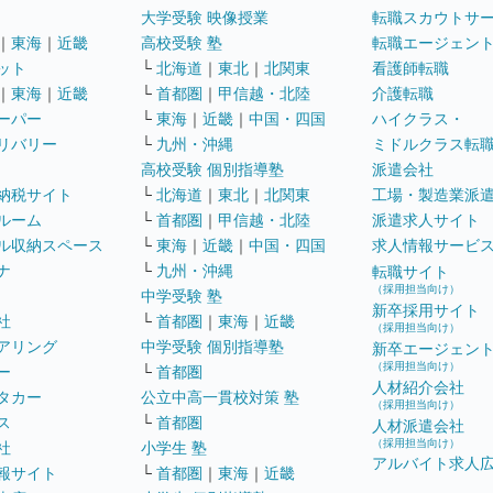
大学受験 映像授業
転職スカウトサ
｜
東海
｜
近畿
高校受験 塾
転職エージェン
ット
└
北海道
｜
東北
｜
北関東
看護師転職
｜
東海
｜
近畿
└
首都圏
｜
甲信越・北陸
介護転職
ーパー
└
東海
｜
近畿
｜
中国・四国
ハイクラス・
リバリー
└
九州・沖縄
ミドルクラス転
高校受験 個別指導塾
派遣会社
納税サイト
└
北海道
｜
東北
｜
北関東
工場・製造業派
ルーム
└
首都圏
｜
甲信越・北陸
派遣求人サイト
ル収納スペース
└
東海
｜
近畿
｜
中国・四国
求人情報サービ
ナ
└
九州・沖縄
転職サイト
（採用担当向け）
中学受験 塾
新卒採用サイト
社
└
首都圏
｜
東海
｜
近畿
（採用担当向け）
アリング
中学受験 個別指導塾
新卒エージェン
（採用担当向け）
ー
└
首都圏
人材紹介会社
タカー
公立中高一貫校対策 塾
（採用担当向け）
ス
└
首都圏
人材派遣会社
（採用担当向け）
社
小学生 塾
アルバイト求人
報サイト
└
首都圏
｜
東海
｜
近畿