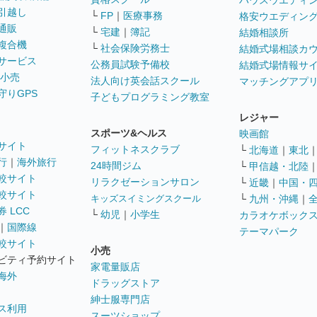
ハウスウエディ
引越し
└
FP
｜
医療事務
格安ウエディン
通販
└
宅建
｜
簿記
結婚相談所
複合機
└
社会保険労務士
結婚式場相談カ
サービス
公務員試験予備校
結婚式場情報サ
 小売
法人向け英会話スクール
マッチングアプ
守りGPS
子どもプログラミング教室
レジャー
スポーツ&ヘルス
映画館
サイト
フィットネスクラブ
└
北海道
｜
東北
行
｜
海外旅行
24時間ジム
└
甲信越・北陸
較サイト
リラクゼーションサロン
└
近畿
｜
中国・
較サイト
キッズスイミングスクール
└
九州・沖縄
｜
 LCC
└
幼児
｜
小学生
カラオケボック
｜
国際線
テーマパーク
較サイト
小売
ビティ予約サイト
家電量販店
海外
ドラッグストア
紳士服専門店
ス利用
スーツショップ