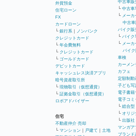
中古車販
外貨預金
└
中古車
住宅ローン
└
メーカ
FX
中古車
カードローン
バイク販
└
銀行系
｜
ノンバンク
└
バイク
クレジットカード
└
メーカ
└
年会費無料
バイク
└
クレジットカード
車検
└
ゴールドカード
カーメン
デビットカード
カフェ
キャッシュレス決済アプリ
定額制動
暗号資産取引所
子ども写
└
現物取引（仮想通貨）
電子書籍
└
証拠金取引（仮想通貨）
電子コミ
ロボアドバイザー
└
総合型
└
オリジ
住宅
└
出版社
不動産仲介 売却
マンガア
└
マンション
｜
戸建て
｜
土地
ブランド