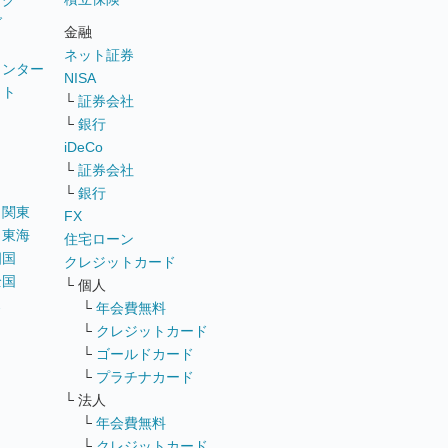
ング
グ
金融
ネット証券
ウンター
NISA
イト
└
証券会社
リ
└
銀行
iDeCo
└
証券会社
└
銀行
｜
関東
FX
｜
東海
住宅ローン
四国
クレジットカード
全国
└ 個人
ス
└
年会費無料
└
クレジットカード
└
ゴールドカード
└
プラチナカード
└ 法人
└
年会費無料
└
クレジットカード