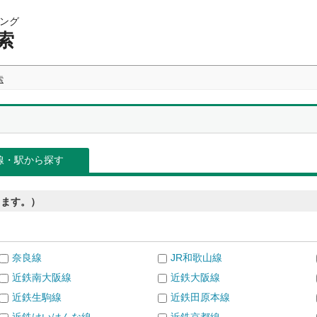
ング
索
索
線・駅から探す
きます。）
奈良線
JR和歌山線
近鉄南大阪線
近鉄大阪線
近鉄生駒線
近鉄田原本線