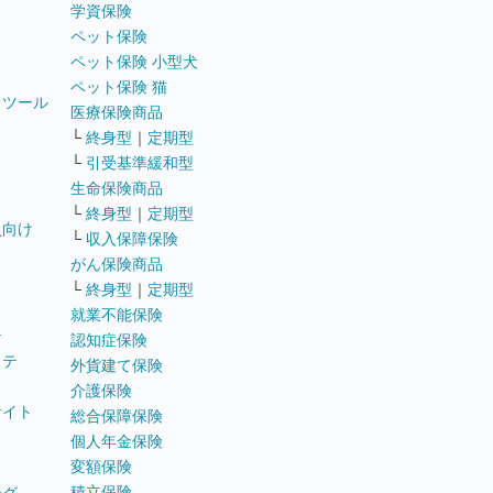
学資保険
ペット保険
ペット保険 小型犬
ペット保険 猫
トツール
医療保険商品
└
終身型
｜
定期型
└
引受基準緩和型
生命保険商品
└
終身型
｜
定期型
員向け
└
収入保障保険
がん保険商品
└
終身型
｜
定期型
就業不能保険
テ
認知症保険
ステ
外貨建て保険
介護保険
サイト
総合保障保険
個人年金保険
変額保険
積立保険