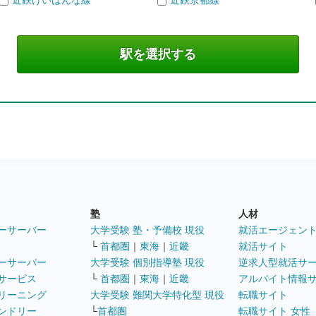
近鉄けいはんな線
近鉄京都線
塾
人材
ーサーバー
大学受験 塾・予備校 現役
就活エージェン
└
首都圏
｜
東海
｜
近畿
就活サイト
ーサーバー
大学受験 個別指導塾 現役
逆求人型就活サ
サービス
└
首都圏
｜
東海
｜
近畿
アルバイト情報
リーニング
大学受験 難関大学特化型 現役
転職サイト
ンドリー
└
首都圏
転職サイト 女性