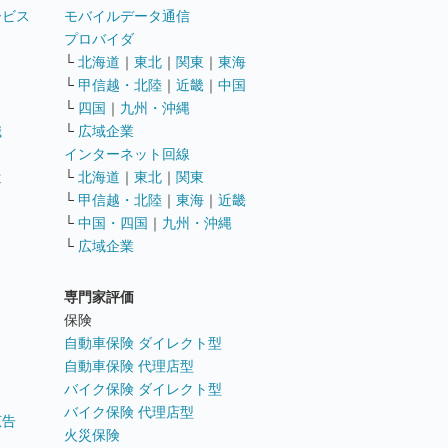
ービス
モバイルデータ通信
ト
プロバイダ
└
北海道
｜
東北
｜
関東
｜
東海
└
甲信越・北陸
｜
近畿
｜
中国
└
四国
｜
九州・沖縄
職
└
広域企業
インターネット回線
遣
└
北海道
｜
東北
｜
関東
└
甲信越・北陸
｜
東海
｜
近畿
ス
└
中国・四国
｜
九州・沖縄
└
広域企業
専門家評価
ト
保険
自動車保険 ダイレクト型
自動車保険 代理店型
バイク保険 ダイレクト型
バイク保険 代理店型
広告
火災保険