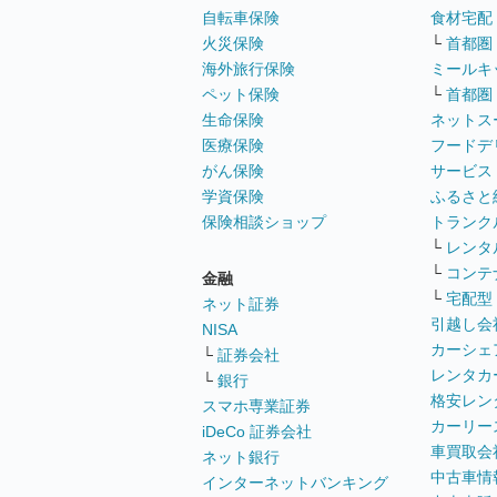
自転車保険
食材宅配
火災保険
└
首都圏
海外旅行保険
ミールキ
ペット保険
└
首都圏
生命保険
ネットス
医療保険
フードデ
がん保険
サービス
学資保険
ふるさと
保険相談ショップ
トランク
└
レンタ
└
コンテ
金融
└
宅配型
ネット証券
引越し会
NISA
カーシェ
└
証券会社
レンタカ
└
銀行
格安レン
スマホ専業証券
カーリー
iDeCo 証券会社
車買取会
ネット銀行
中古車情
インターネットバンキング