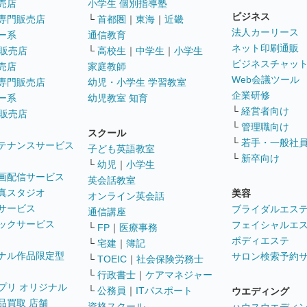
売店
小学生 個別指導塾
ビジネス
専門販売店
└
首都圏
｜
東海
｜
近畿
法人カーリース
ー系
通信教育
ネット印刷通販
販売店
└
高校生
｜
中学生
｜
小学生
ビジネスチャッ
売店
家庭教師
Web会議ツール
専門販売店
幼児・小学生 学習教室
企業研修
ー系
幼児教室 知育
└
経営者向け
販売店
└
管理職向け
スクール
└
若手・一般社
テナンスサービス
子ども英語教室
└
新卒向け
└
幼児
｜
小学生
画配信サービス
英会話教室
真スタジオ
美容
オンライン英会話
サービス
ブライダルエス
通信講座
ックサービス
フェイシャルエ
└
FP
｜
医療事務
ボディエステ
└
宅建
｜
簿記
ナル作品限定型
サロン検索予約
└
TOEIC
｜
社会保険労務士
└
行政書士
｜
ケアマネジャー
プリ オリジナル
└
公務員
｜
ITパスポート
ウエディング
品買取 店舗
資格スクール