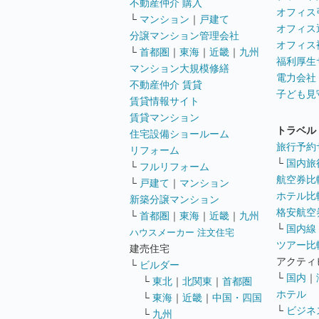
不動産仲介 購入
オフィス
└
マンション
｜
戸建て
オフィス
分譲マンション管理会社
オフィス
└
首都圏
｜
東海
｜
近畿
｜
九州
福利厚生
マンション大規模修繕
電力会社
不動産仲介 賃貸
子ども見
賃貸情報サイト
賃貸マンション
トラベル
住宅設備ショールーム
旅行予約
リフォーム
└
国内旅
└
フルリフォーム
航空券比
└
戸建て
｜
マンション
ホテル比
新築分譲マンション
格安航空券
└
首都圏
｜
東海
｜
近畿
｜
九州
└
国内線
ハウスメーカー 注文住宅
ツアー比
建売住宅
アクティ
└
ビルダー
└
国内
｜
└
東北
｜
北関東
｜
首都圏
ホテル
└
東海
｜
近畿
｜
中国・四国
└
ビジネ
└
九州