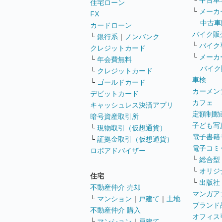
└
中古車
住宅ローン
└
メーカ
FX
中古車
カードローン
バイク販
└
銀行系
｜
ノンバンク
└
バイク
クレジットカード
└
メーカ
└
年会費無料
バイク
└
クレジットカード
車検
└
ゴールドカード
カーメン
デビットカード
カフェ
キャッシュレス決済アプリ
定額制動
暗号資産取引所
子ども写
└
現物取引（仮想通貨）
電子書籍
└
証拠金取引（仮想通貨）
電子コミ
ロボアドバイザー
└
総合型
└
オリジ
住宅
└
出版社
不動産仲介 売却
マンガア
└
マンション
｜
戸建て
｜
土地
ブランド
不動産仲介 購入
オフィス
└
マンション
｜
戸建て