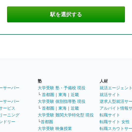
塾
人材
ーサーバー
大学受験 塾・予備校 現役
就活エージェン
└
首都圏
｜
東海
｜
近畿
就活サイト
ーサーバー
大学受験 個別指導塾 現役
逆求人型就活サ
サービス
└
首都圏
｜
東海
｜
近畿
アルバイト情報
リーニング
大学受験 難関大学特化型 現役
転職サイト
ンドリー
└
首都圏
転職サイト 女性
大学受験 映像授業
転職スカウトサ