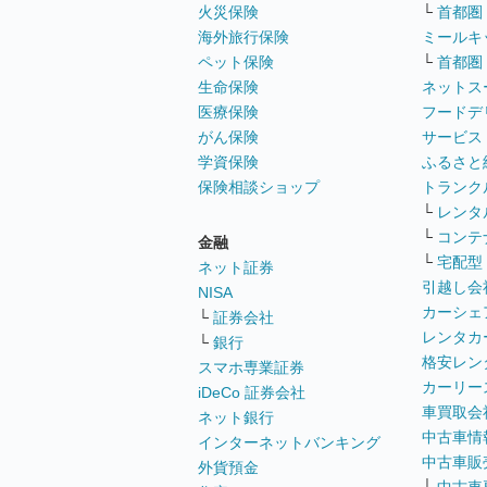
火災保険
└
首都圏
海外旅行保険
ミールキ
ペット保険
└
首都圏
生命保険
ネットス
医療保険
フードデ
がん保険
サービス
学資保険
ふるさと
保険相談ショップ
トランク
└
レンタ
└
コンテ
金融
└
宅配型
ネット証券
引越し会
NISA
カーシェ
└
証券会社
レンタカ
└
銀行
格安レン
スマホ専業証券
カーリー
iDeCo 証券会社
車買取会
ネット銀行
中古車情
インターネットバンキング
中古車販
外貨預金