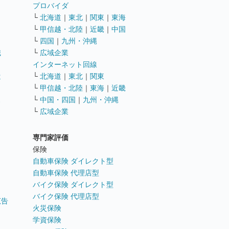
ト
プロバイダ
└
北海道
｜
東北
｜
関東
｜
東海
└
甲信越・北陸
｜
近畿
｜
中国
└
四国
｜
九州・沖縄
職
└
広域企業
インターネット回線
遣
└
北海道
｜
東北
｜
関東
└
甲信越・北陸
｜
東海
｜
近畿
ス
└
中国・四国
｜
九州・沖縄
└
広域企業
専門家評価
ト
保険
自動車保険 ダイレクト型
自動車保険 代理店型
バイク保険 ダイレクト型
バイク保険 代理店型
広告
火災保険
学資保険