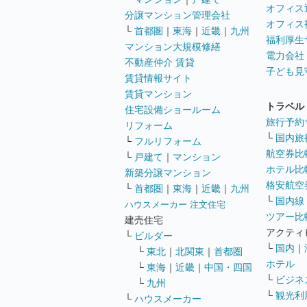
オフィス
分譲マンション管理会社
オフィス
└
首都圏
｜
東海
｜
近畿
｜
九州
福利厚生
マンション大規模修繕
電力会社
不動産仲介 賃貸
子ども見
賃貸情報サイト
賃貸マンション
トラベル
住宅設備ショールーム
旅行予約
リフォーム
└
国内旅
└
フルリフォーム
航空券比
└
戸建て
｜
マンション
ホテル比
新築分譲マンション
格安航空券
└
首都圏
｜
東海
｜
近畿
｜
九州
└
国内線
ハウスメーカー 注文住宅
ツアー比
建売住宅
アクティ
└
ビルダー
└
国内
｜
└
東北
｜
北関東
｜
首都圏
ホテル
└
東海
｜
近畿
｜
中国・四国
└
ビジネ
└
九州
└
観光利
└
ハウスメーカー