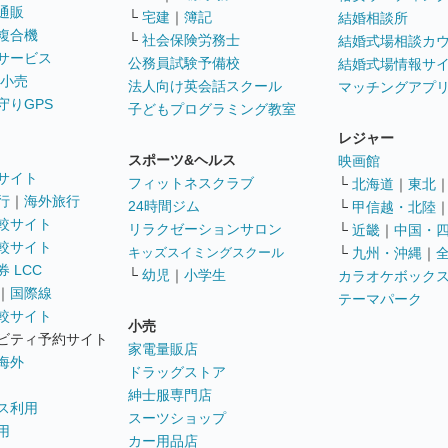
通販
└
宅建
｜
簿記
結婚相談所
複合機
└
社会保険労務士
結婚式場相談カ
サービス
公務員試験予備校
結婚式場情報サ
 小売
法人向け英会話スクール
マッチングアプ
守りGPS
子どもプログラミング教室
レジャー
スポーツ&ヘルス
映画館
サイト
フィットネスクラブ
└
北海道
｜
東北
行
｜
海外旅行
24時間ジム
└
甲信越・北陸
較サイト
リラクゼーションサロン
└
近畿
｜
中国・
較サイト
キッズスイミングスクール
└
九州・沖縄
｜
 LCC
└
幼児
｜
小学生
カラオケボック
｜
国際線
テーマパーク
較サイト
小売
ビティ予約サイト
家電量販店
海外
ドラッグストア
紳士服専門店
ス利用
スーツショップ
用
カー用品店