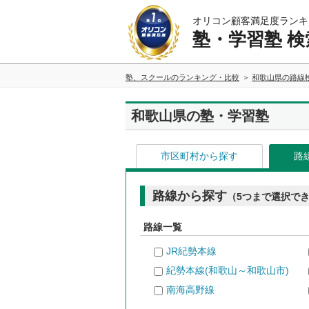
オリコン顧客満足度ランキ
塾・学習塾 検
塾、スクールのランキング・比較
和歌山県の路線
和歌山県の塾・学習塾
市区町村から探す
路
路線から探す
（5つまで選択で
路線一覧
JR紀勢本線
紀勢本線(和歌山～和歌山市)
南海高野線