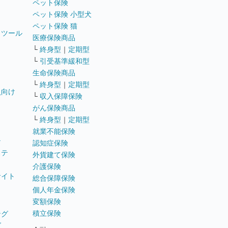
ペット保険
ペット保険 小型犬
ペット保険 猫
トツール
医療保険商品
└
終身型
｜
定期型
└
引受基準緩和型
生命保険商品
└
終身型
｜
定期型
員向け
└
収入保障保険
がん保険商品
└
終身型
｜
定期型
就業不能保険
テ
認知症保険
ステ
外貨建て保険
介護保険
サイト
総合保障保険
個人年金保険
変額保険
積立保険
ング
グ