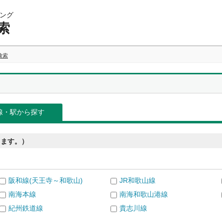
ング
索
検索
線・駅から探す
きます。）
阪和線(天王寺～和歌山)
JR和歌山線
南海本線
南海和歌山港線
紀州鉄道線
貴志川線