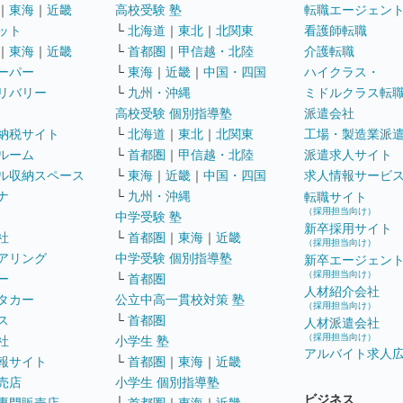
｜
東海
｜
近畿
高校受験 塾
転職エージェン
ット
└
北海道
｜
東北
｜
北関東
看護師転職
｜
東海
｜
近畿
└
首都圏
｜
甲信越・北陸
介護転職
ーパー
└
東海
｜
近畿
｜
中国・四国
ハイクラス・
リバリー
└
九州・沖縄
ミドルクラス転
高校受験 個別指導塾
派遣会社
納税サイト
└
北海道
｜
東北
｜
北関東
工場・製造業派
ルーム
└
首都圏
｜
甲信越・北陸
派遣求人サイト
ル収納スペース
└
東海
｜
近畿
｜
中国・四国
求人情報サービ
ナ
└
九州・沖縄
転職サイト
（採用担当向け）
中学受験 塾
新卒採用サイト
社
└
首都圏
｜
東海
｜
近畿
（採用担当向け）
アリング
中学受験 個別指導塾
新卒エージェン
（採用担当向け）
ー
└
首都圏
人材紹介会社
タカー
公立中高一貫校対策 塾
（採用担当向け）
ス
└
首都圏
人材派遣会社
（採用担当向け）
社
小学生 塾
アルバイト求人
報サイト
└
首都圏
｜
東海
｜
近畿
売店
小学生 個別指導塾
ビジネス