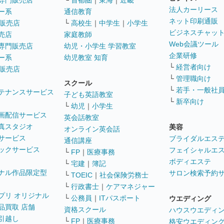
専門販売店
└
首都圏
｜
東海
｜
近畿
法人カーリース
ー系
通信教育
ネット印刷通販
販売店
└
高校生
｜
中学生
｜
小学生
ビジネスチャッ
売店
家庭教師
Web会議ツール
専門販売店
幼児・小学生 学習教室
企業研修
ー系
幼児教室 知育
└
経営者向け
販売店
└
管理職向け
スクール
└
若手・一般社
テナンスサービス
子ども英語教室
└
新卒向け
└
幼児
｜
小学生
画配信サービス
英会話教室
真スタジオ
美容
オンライン英会話
サービス
ブライダルエス
通信講座
ックサービス
フェイシャルエ
└
FP
｜
医療事務
ボディエステ
└
宅建
｜
簿記
ナル作品限定型
サロン検索予約
└
TOEIC
｜
社会保険労務士
└
行政書士
｜
ケアマネジャー
プリ オリジナル
└
公務員
｜
ITパスポート
ウエディング
品買取 店舗
資格スクール
ハウスウエディ
引越し
└
FP
｜
医療事務
格安ウエディン