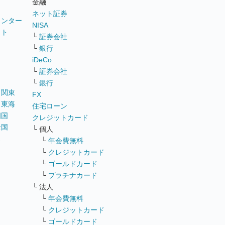
金融
ネット証券
ウンター
NISA
イト
└
証券会社
リ
└
銀行
iDeCo
└
証券会社
└
銀行
｜
関東
FX
｜
東海
住宅ローン
四国
クレジットカード
全国
└ 個人
ス
└
年会費無料
└
クレジットカード
└
ゴールドカード
└
プラチナカード
└ 法人
└
年会費無料
└
クレジットカード
└
ゴールドカード