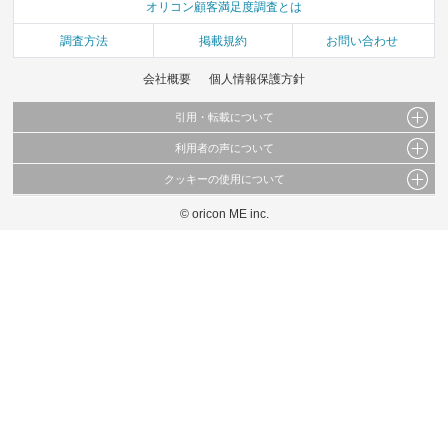
オリコン顧客満足度調査とは
調査方法
掲載規約
お問い合わせ
会社概要
個人情報保護方針
引用・転載について
利用者の声について
当サイトで公開されている情報（文字、写真、イラスト、画像データ等）及びこれらの配
置・編集および構造などについての著作権は株式会社oricon MEに帰属しております。
クッキーの使用について
当サイトに掲載している内容はすべてサービスの利用者が提出された見解・感想です。
これらの情報を権利者の許可なく無断転載・複製などの二次利用を行うことは固く禁じて
弊社が内容について正確性を含め一切保証するものではありません。
おります。
© oricon ME inc.
このサイトでは Cookie を使用して、ユーザーに合わせたコンテンツや広告の表示、ソー
弊社の見解・ 意見ではないことをご理解いただいた上でご覧ください。
シャル メディア機能の提供、広告の表示回数やクリック数の測定を行っています。
また、ユーザーによるサイトの利用状況についても情報を収集し、ソーシャル メディア
や広告配信、データ解析の各パートナーに提供しています。
各パートナーは、この情報とユーザーが各パートナーに提供した他の情報や、ユーザーが
各パートナーのサービスを使用したときに収集した他の情報を組み合わせて使用すること
があります。