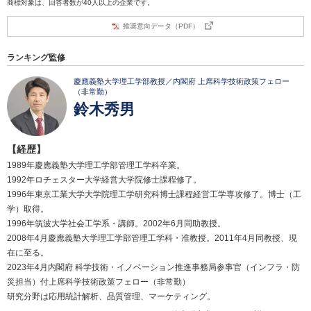
商標対象は、回答者数が40人以上の企業です。
推奨意向データ（PDF）
ランキング監修
慶應義塾大学理工学部教授／内閣府 上席科学技術政策フェロー
（非常勤）
鈴木秀男
【経歴】
1989年慶應義塾大学理工学部管理工学科卒業。
1992年ロチェスター大学経営大学院修士課程修了。
1996年東京工業大学大学院理工学研究科博士課程経営工学専攻修了。博士（工
学）取得。
1996年筑波大学社会工学系・講師。2002年6月同助教授。
2008年4月慶應義塾大学理工学部管理工学科・准教授。2011年4月同教授、現
在に至る。
2023年4月内閣府 科学技術・イノベーション推進事務局参事官（インフラ・防
災担当）付上席科学技術政策フェロー（非常勤）
研究分野は応用統計解析、品質管理、マーケティング。