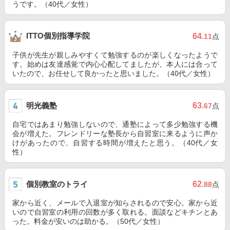
うです。（40代／女性）
ITTO個別指導学院
64
.11
点
子供が先生が親しみやすくて勉強するのが楽しくなったようで
す。始めは友達感覚で内心心配してましたが、本人には合って
いたので、お任せして良かったと思いました。（40代／女性）
明光義塾
63
.67
点
自宅ではあまり勉強しないので、通塾によって多少勉強する機
会が増えた。フレンドリーな塾長から自習室に来るように声か
けがあったので、自習する時間が増えたと思う。（40代／女
性）
個別教室のトライ
62
.88
点
家から近く、メールで入退室が知らされるので安心。家から近
いので自習室の利用の回数が多く取れる。面談などキチンとあ
った。料金が安いのは助かる。（50代／女性）