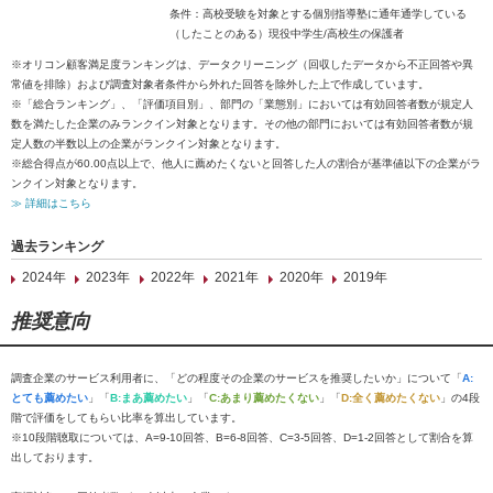
条件：高校受験を対象とする個別指導塾に通年通学している
（したことのある）現役中学生/高校生の保護者
※オリコン顧客満足度ランキングは、データクリーニング（回収したデータから不正回答や異
常値を排除）および調査対象者条件から外れた回答を除外した上で作成しています。
※「総合ランキング」、「評価項目別」、部門の「業態別」においては有効回答者数が規定人
数を満たした企業のみランクイン対象となります。その他の部門においては有効回答者数が規
定人数の半数以上の企業がランクイン対象となります。
※総合得点が60.00点以上で、他人に薦めたくないと回答した人の割合が基準値以下の企業がラ
ンクイン対象となります。
≫ 詳細はこちら
過去ランキング
2024年
2023年
2022年
2021年
2020年
2019年
推奨意向
調査企業のサービス利用者に、「どの程度その企業のサービスを推奨したいか」について「
A:
とても薦めたい
」「
B:まあ薦めたい
」「
C:あまり薦めたくない
」「
D:全く薦めたくない
」の4段
階で評価をしてもらい比率を算出しています。
※10段階聴取については、A=9-10回答、B=6-8回答、C=3-5回答、D=1-2回答として割合を算
出しております。