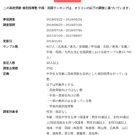
この高校受験 個別指導塾 中国・四国ランキングは、オリコンの以下の調査に基づいています。
事前調査
2019/03/22～2019/06/24
調査期間
2019/06/25～2019/07/29
2018/07/18～2018/07/30
2017/07/20～2017/08/07
更新日
2019/11/01
サンプル数
627人（北海道／東北／首都圏／甲信越・北陸／東海／近畿／
中国・四国／九州を含む全国調査における総サンプル数12,782
人）
規定人数
40人以上
調査企業数
25社
定義
中学生を対象に高校受験を目的とした個別指導を行っている
塾。
以下は対象外とする。
・高校受験向けではない塾
・中高一貫校生向けの塾
・一部の教科のみを扱っている塾
・学校内個別指導塾
調査対象者
性別：指定なし
年齢：現役中学生を持つ保護者：男性32歳以上、女性30歳以
上/現役高校生を持つ保護者：男性35歳以上、女性33歳以上
地域：中国・四国（鳥取県、島根県、岡山県、広島県、山口
県、徳島県、香川県、愛媛県、高知県）