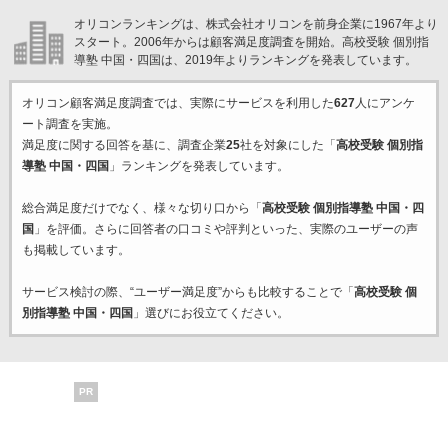
オリコンランキングは、株式会社オリコンを前身企業に1967年より
スタート。2006年からは顧客満足度調査を開始。高校受験 個別指
導塾 中国・四国は、2019年よりランキングを発表しています。
オリコン顧客満足度調査では、実際にサービスを利用した
627
人にアンケ
ート調査を実施。
満足度に関する回答を基に、調査企業
25
社を対象にした「
高校受験 個別指
導塾 中国・四国
」ランキングを発表しています。
総合満足度だけでなく、様々な切り口から「
高校受験 個別指導塾 中国・四
国
」を評価。さらに回答者の口コミや評判といった、実際のユーザーの声
も掲載しています。
サービス検討の際、“ユーザー満足度”からも比較することで「
高校受験 個
別指導塾 中国・四国
」選びにお役立てください。
PR