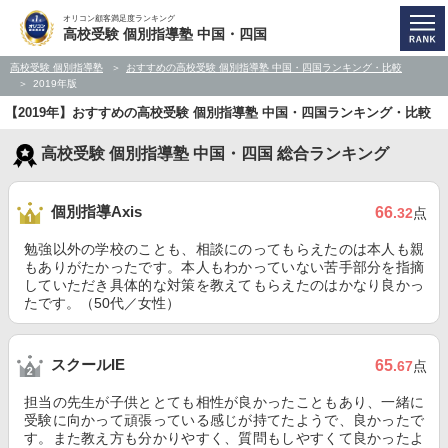
オリコン顧客満足度ランキング
高校受験 個別指導塾 中国・四国
高校受験 個別指導塾
おすすめの高校受験 個別指導塾 中国・四国ランキング・比較
2019年版
【2019年】おすすめの高校受験 個別指導塾 中国・四国ランキング・比較
高校受験 個別指導塾 中国・四国 総合ランキング
個別指導Axis
66
.32
点
勉強以外の学校のことも、相談にのってもらえたのは本人も親
もありがたかったです。本人もわかっていない苦手部分を指摘
していただき具体的な対策を教えてもらえたのはかなり良かっ
たです。（50代／女性）
スクールIE
65
.67
点
担当の先生が子供ととても相性が良かったこともあり、一緒に
受験に向かって頑張っている感じが持てたようで、良かったで
す。また教え方も分かりやすく、質問もしやすくて良かったよ