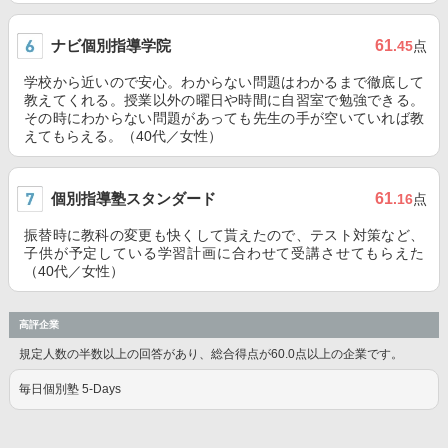
ナビ個別指導学院
61
.45
点
学校から近いので安心。わからない問題はわかるまで徹底して
教えてくれる。授業以外の曜日や時間に自習室で勉強できる。
その時にわからない問題があっても先生の手が空いていれば教
えてもらえる。（40代／女性）
個別指導塾スタンダード
61
.16
点
振替時に教科の変更も快くして貰えたので、テスト対策など、
子供が予定している学習計画に合わせて受講させてもらえた
（40代／女性）
高評企業
規定人数の半数以上の回答があり、総合得点が60.0点以上の企業です。
毎日個別塾 5-Days