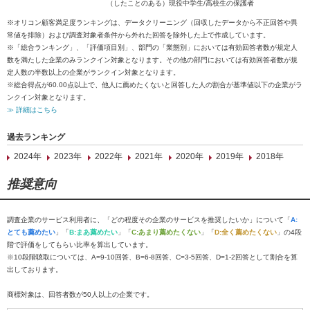
（したことのある）現役中学生/高校生の保護者
※オリコン顧客満足度ランキングは、データクリーニング（回収したデータから不正回答や異
常値を排除）および調査対象者条件から外れた回答を除外した上で作成しています。
※「総合ランキング」、「評価項目別」、部門の「業態別」においては有効回答者数が規定人
数を満たした企業のみランクイン対象となります。その他の部門においては有効回答者数が規
定人数の半数以上の企業がランクイン対象となります。
※総合得点が60.00点以上で、他人に薦めたくないと回答した人の割合が基準値以下の企業がラ
ンクイン対象となります。
≫ 詳細はこちら
過去ランキング
2024年
2023年
2022年
2021年
2020年
2019年
2018年
推奨意向
調査企業のサービス利用者に、「どの程度その企業のサービスを推奨したいか」について「
A:
とても薦めたい
」「
B:まあ薦めたい
」「
C:あまり薦めたくない
」「
D:全く薦めたくない
」の4段
階で評価をしてもらい比率を算出しています。
※10段階聴取については、A=9-10回答、B=6-8回答、C=3-5回答、D=1-2回答として割合を算
出しております。
商標対象は、回答者数が50人以上の企業です。