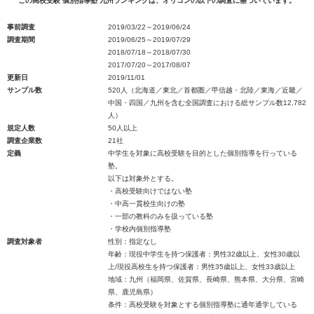
この高校受験 個別指導塾 九州ランキングは、オリコンの以下の調査に基づいています。
事前調査
2019/03/22～2019/06/24
調査期間
2019/06/25～2019/07/29
2018/07/18～2018/07/30
2017/07/20～2017/08/07
更新日
2019/11/01
サンプル数
520人（北海道／東北／首都圏／甲信越・北陸／東海／近畿／
中国・四国／九州を含む全国調査における総サンプル数12,782
人）
規定人数
50人以上
調査企業数
21社
定義
中学生を対象に高校受験を目的とした個別指導を行っている
塾。
以下は対象外とする。
・高校受験向けではない塾
・中高一貫校生向けの塾
・一部の教科のみを扱っている塾
・学校内個別指導塾
調査対象者
性別：指定なし
年齢：現役中学生を持つ保護者：男性32歳以上、女性30歳以
上/現役高校生を持つ保護者：男性35歳以上、女性33歳以上
地域：九州（福岡県、佐賀県、長崎県、熊本県、大分県、宮崎
県、鹿児島県）
条件：高校受験を対象とする個別指導塾に通年通学している