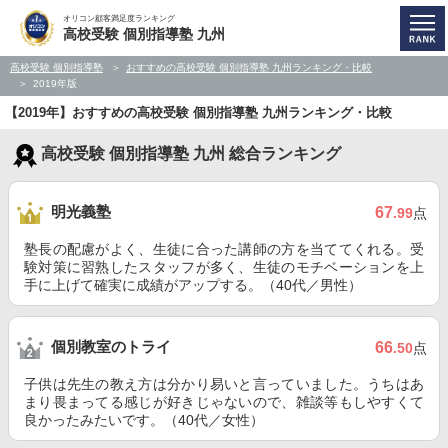
オリコン顧客満足度ランキング
高校受験 個別指導塾 九州
高校受験 個別指導塾
おすすめの高校受験 個別指導塾 九州ランキング・比較
2019年版
【2019年】おすすめの高校受験 個別指導塾 九州ランキング・比較
高校受験 個別指導塾 九州 総合ランキング
明光義塾
67
.99
点
塾長の配慮がよく、生徒に合った講師の方を当ててくれる。受
験対策に習熟したスタッフが多く、生徒のモチベーションを上
手に上げて確実に成績がアップする。（40代／男性）
個別教室のトライ
66
.50
点
子供は先生の教え方は分かり易いと言っていました。うちはあ
まり畏まってる感じが好きじゃないので、雑談等もしやすくて
良かったみたいです。（40代／女性）