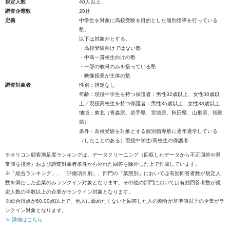
規定人数
40人以上
調査企業数
20社
定義
中学生を対象に高校受験を目的とした個別指導を行っている
塾。
以下は対象外とする。
・高校受験向けではない塾
・中高一貫校生向けの塾
・一部の教科のみを扱っている塾
・映像授業が主体の塾
調査対象者
性別：指定なし
年齢：現役中学生を持つ保護者：男性32歳以上、女性30歳以
上／現役高校生を持つ保護者：男性35歳以上、女性33歳以上
地域：東北（青森県、岩手県、宮城県、秋田県、山形県、福島
県）
条件：高校受験を対象とする個別指導塾に通年通学している
（したことのある）現役中学生/高校生の保護者
※オリコン顧客満足度ランキングは、データクリーニング（回収したデータから不正回答や異
常値を排除）および調査対象者条件から外れた回答を除外した上で作成しています。
※「総合ランキング」、「評価項目別」、部門の「業態別」においては有効回答者数が規定人
数を満たした企業のみランクイン対象となります。その他の部門においては有効回答者数が規
定人数の半数以上の企業がランクイン対象となります。
※総合得点が60.00点以上で、他人に薦めたくないと回答した人の割合が基準値以下の企業がラ
ンクイン対象となります。
≫ 詳細はこちら