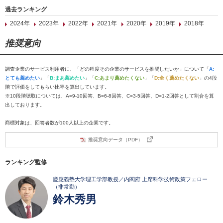
過去ランキング
2024年
2023年
2022年
2021年
2020年
2019年
2018年
推奨意向
調査企業のサービス利用者に、「どの程度その企業のサービスを推奨したいか」について「
A:
とても薦めたい
」「
B:まあ薦めたい
」「
C:あまり薦めたくない
」「
D:全く薦めたくない
」の4段
階で評価をしてもらい比率を算出しています。
※10段階聴取については、A=9-10回答、B=6-8回答、C=3-5回答、D=1-2回答として割合を算
出しております。
商標対象は、回答者数が100人以上の企業です。
推奨意向データ（PDF）
ランキング監修
慶應義塾大学理工学部教授／内閣府 上席科学技術政策フェロー
（非常勤）
鈴木秀男