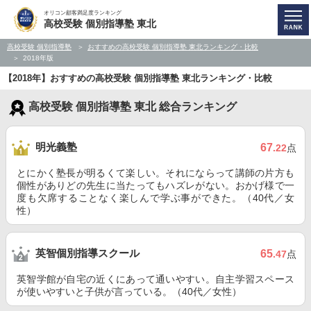
オリコン顧客満足度ランキング
高校受験 個別指導塾 東北
高校受験 個別指導塾
おすすめの高校受験 個別指導塾 東北ランキング・比較
2018年版
【2018年】おすすめの高校受験 個別指導塾 東北ランキング・比較
高校受験 個別指導塾 東北 総合ランキング
明光義塾
67
.22
点
とにかく塾長が明るくて楽しい。それにならって講師の片方も
個性がありどの先生に当たってもハズレがない。おかげ様で一
度も欠席することなく楽しんで学ぶ事ができた。（40代／女
性）
英智個別指導スクール
65
.47
点
英智学館が自宅の近くにあって通いやすい。自主学習スペース
が使いやすいと子供が言っている。（40代／女性）