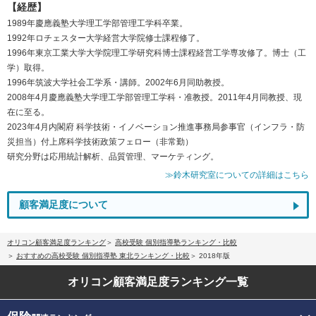
【経歴】
1989年慶應義塾大学理工学部管理工学科卒業。
1992年ロチェスター大学経営大学院修士課程修了。
1996年東京工業大学大学院理工学研究科博士課程経営工学専攻修了。博士（工
学）取得。
1996年筑波大学社会工学系・講師。2002年6月同助教授。
2008年4月慶應義塾大学理工学部管理工学科・准教授。2011年4月同教授、現
在に至る。
2023年4月内閣府 科学技術・イノベーション推進事務局参事官（インフラ・防
災担当）付上席科学技術政策フェロー（非常勤）
研究分野は応用統計解析、品質管理、マーケティング。
≫鈴木研究室についての詳細はこちら
顧客満足度について
オリコン顧客満足度ランキング
高校受験 個別指導塾ランキング・比較
おすすめの高校受験 個別指導塾 東北ランキング・比較
2018年版
オリコン顧客満足度
ランキング一覧