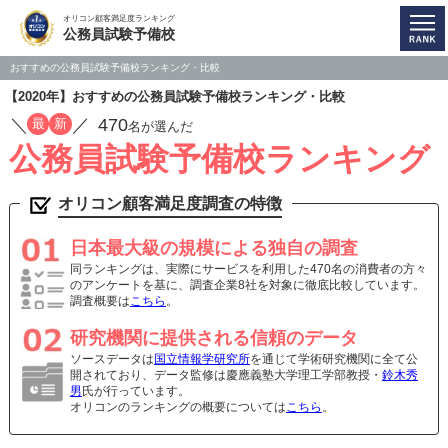
オリコン顧客満足度ランキング
公務員試験予備校
おすすめの公務員試験予備校ランキング・比較
【2020年】おすすめの公務員試験予備校ランキング・比較
／
／
470
最
新
名が選んだ
公務員試験予備校ランキング
オリコン顧客満足度調査の特徴
日本最大級の規模による独自の調査
同ランキングは、実際にサービスを利用した470名の消費者の方々
のアンケートを基に、調査企業8社を対象に徹底比較しています。
調査概要は
こちら
。
研究機関に提供される信頼のデータ
ソースデータは
国立情報学研究所
を通じて学術研究機関に全て公
開されており、データ監修は慶應義塾大学理工学部教授・
鈴木秀
男
氏が行っています。
オリコンのランキングの概要については
こちら
。