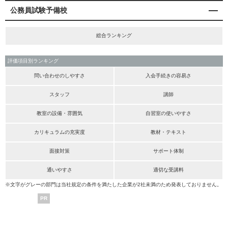
公務員試験予備校
総合ランキング
評価項目別ランキング
問い合わせのしやすさ
入会手続きの容易さ
スタッフ
講師
教室の設備・雰囲気
自習室の使いやすさ
カリキュラムの充実度
教材・テキスト
面接対策
サポート体制
通いやすさ
適切な受講料
※文字がグレーの部門は当社規定の条件を満たした企業が2社未満のため発表しておりません。
PR