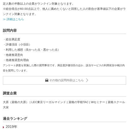
定人数の半数以上の企業がランクイン対象となります。
※総合得点が60.00点以上で、他人に薦めたくないと回答した人の割合が基準値以下の企業がラ
ンクイン対象となります。
≫ 詳細はこちら
設問内容
・総合満足度
・評価項目（小項目）
・利用した感想（良かった点・悪かった点）
・他者推奨意向
・他者推奨意向理由
アンケート調査を実施した際の質問事項です。満足度評価項目のほか、該当サービスの利用状況や検討内
容を質問しています。
その他の設問内容はこちら
調査企業
大原（資格の大原） | LEC東京リーガルマインド | 資格の学校TAC | Wセミナー | 資格スクール
大栄
過去ランキング
2019年