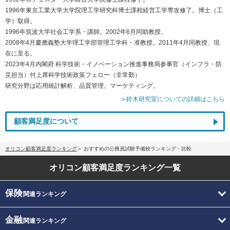
1996年東京工業大学大学院理工学研究科博士課程経営工学専攻修了。博士（工
学）取得。
1996年筑波大学社会工学系・講師。2002年6月同助教授。
2008年4月慶應義塾大学理工学部管理工学科・准教授。2011年4月同教授、現
在に至る。
2023年4月内閣府 科学技術・イノベーション推進事務局参事官（インフラ・防
災担当）付上席科学技術政策フェロー（非常勤）
研究分野は応用統計解析、品質管理、マーケティング。
≫鈴木研究室についての詳細はこちら
顧客満足度について
オリコン顧客満足度ランキング
おすすめの公務員試験予備校ランキング・比較
オリコン顧客満足度
ランキング一覧
保険
関連ランキング
金融
関連ランキング