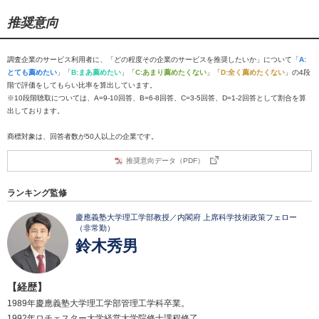
推奨意向
調査企業のサービス利用者に、「どの程度その企業のサービスを推奨したいか」について「
A:
とても薦めたい
」「
B:まあ薦めたい
」「
C:あまり薦めたくない
」「
D:全く薦めたくない
」の4段
階で評価をしてもらい比率を算出しています。
※10段階聴取については、A=9-10回答、B=6-8回答、C=3-5回答、D=1-2回答として割合を算
出しております。
商標対象は、回答者数が50人以上の企業です。
推奨意向データ（PDF）
ランキング監修
慶應義塾大学理工学部教授／内閣府 上席科学技術政策フェロー
（非常勤）
鈴木秀男
【経歴】
1989年慶應義塾大学理工学部管理工学科卒業。
1992年ロチェスター大学経営大学院修士課程修了。