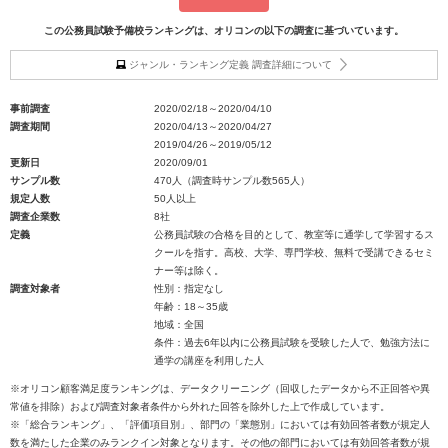
この公務員試験予備校ランキングは、オリコンの以下の調査に基づいています。
ジャンル・ランキング定義 調査詳細について
事前調査
2020/02/18～2020/04/10
調査期間
2020/04/13～2020/04/27
2019/04/26～2019/05/12
更新日
2020/09/01
サンプル数
470人（調査時サンプル数565人）
規定人数
50人以上
調査企業数
8社
定義
公務員試験の合格を目的として、教室等に通学して学習するス
クールを指す。高校、大学、専門学校、無料で受講できるセミ
ナー等は除く。
調査対象者
性別：指定なし
年齢：18～35歳
地域：全国
条件：過去6年以内に公務員試験を受験した人で、勉強方法に
通学の講座を利用した人
※オリコン顧客満足度ランキングは、データクリーニング（回収したデータから不正回答や異
常値を排除）および調査対象者条件から外れた回答を除外した上で作成しています。
※「総合ランキング」、「評価項目別」、部門の「業態別」においては有効回答者数が規定人
数を満たした企業のみランクイン対象となります。その他の部門においては有効回答者数が規