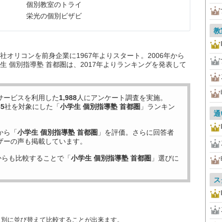
個別教室のトライ
栄光の個別ビザビ
教
オリコンを前身企業に1967年よりスタート。2006年から
 個別指導塾 首都圏は、2017年よりランキングを発表して
サービスを利用した
1,988
人にアンケート調査を実施。
35
社を対象にした「
小学生 個別指導塾 首都圏
」ランキン
通
から「
小学生 個別指導塾 首都圏
」を評価。さらに回答者
ザーの声も掲載しています。
からも比較することで「
小学生 個別指導塾 首都圏
」選びに
ス
目別に並び替えて比較することが出来ます。