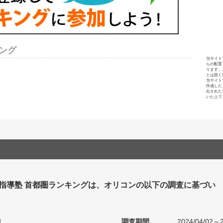
ング
当サイト
らの配置
ります。
とは固く
当サイト
作成した
出された
いた上で
別指導塾 首都圏ランキングは、オリコンの以下の調査に基づい
1
調査期間
2024/04/02～2