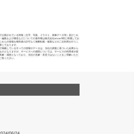
で公開されている情報（文字、写真、イラスト、画像データ等）及びこれ
・編集および構造などについての著作権は株式会社oricon MEに帰属してお
これらの情報を権利者の許可なく無断転載・複製などの二次利用を行うこ
禁じております。
で掲載しているすべての情報やデータは、当社の調査に基づいた結果から
ものとなりますが、サービスへの感想については、サービスの利用者が提
見解・感想となっており、当社の見解・意見ではないことをご理解いただ
ご覧ください。
024/06/24