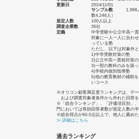
更新日
2024/11/01
サンプル数
1,9
数4,248人）
規定人数
100人以上
調査企業数
35社
定義
中学受験や公立中高一貫
対象に一人一人に合わせ
っている塾
ただし、以下は対象外と
1)中学受験対策の塾
2)公立中高一貫校対策
3)一部の教科のみを扱
4)学校内個別指導塾
5)他の教育教材の補助
いコース
※オリコン顧客満足度ランキングは、デー
および調査対象者条件から外れた回答を
※「総合ランキング」、「評価項目別」、
門においては有効回答者数が規定人数の半
※総合得点が60.0点以上で、他人に薦
≫ 詳細はこちら
過去ランキング