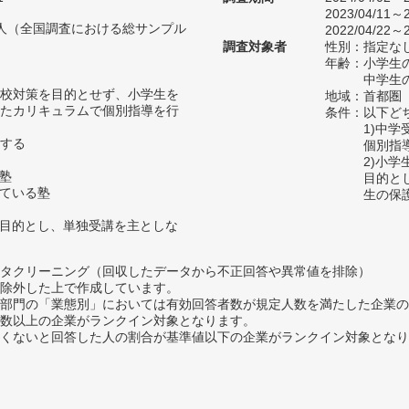
2023/04/11～2
88人（全国調査における総サンプル
2022/04/22～2
調査対象者
性別：指定な
年齢：小学生の
中学生の
校対策を目的とせず、小学生を
地域：首都圏
たカリキュラムで個別指導を行
条件：以下ど
1)中
する
個別指
2)小
の塾
目的と
っている塾
生の保
を目的とし、単独受講を主としな
タクリーニング（回収したデータから不正回答や異常値を排除）
除外した上で作成しています。
部門の「業態別」においては有効回答者数が規定人数を満たした企業の
数以上の企業がランクイン対象となります。
めたくないと回答した人の割合が基準値以下の企業がランクイン対象とな