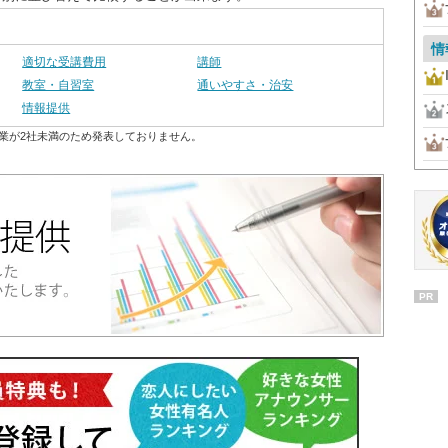
情
適切な受講費用
講師
教室・自習室
通いやすさ・治安
情報提供
業が2社未満のため発表しておりません。
PR