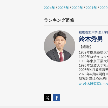
2024年
/
2023年
/
2022年
/
2021年
/
202
ランキング監修
慶應義塾大学理工学
鈴木秀男
【経歴】
1989年慶應義塾
1992年ロチェス
1996年東京工業
1996年筑波大学
2008年4月慶應
2023年4月内閣
研究分野は応用統
≫ 鈴木研究室につ