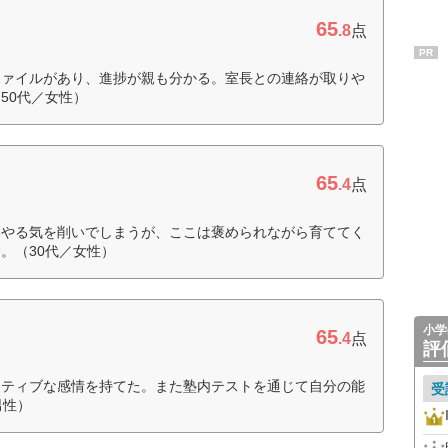
65
.8
点
PR
ファイルがあり、進捗が親も分かる。室長との連絡が取りや
50代／女性）
65
.4
点
いやる気を削いでしまうが、ここは褒められながら育ててく
。（30代／女性）
小学
65
.4
点
評
ジティブな感情を持てた。また塾内テストを通じて自分の能
受
男性）