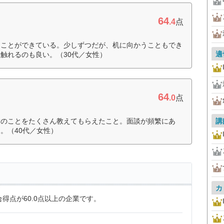
64
.4
点
くことができている。少しずつだが、机に向かうこともでき
適
触れるのも良い。（30代／女性）
64
.0
点
験のことをたくさん教えてもらえたこと。面談が頻繁にあ
講
。（40代／女性）
カ
得点が60.0点以上の企業です。