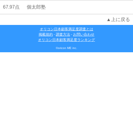
67.97点
個太郎塾
▲上に戻る
オリコン日本顧客満足度調査とは
掲載規約
-
調査方法
-
お問い合わせ
オリコン日本顧客満足度ランキング
©oricon ME inc.