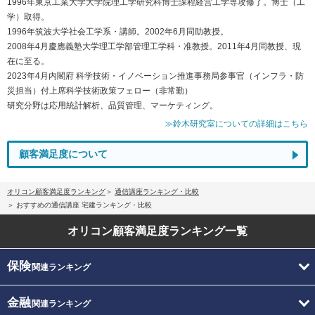
1996年東京工業大学大学院理工学研究科博士課程経営工学専攻修了。博士（工
学）取得。
1996年筑波大学社会工学系・講師。2002年6月同助教授。
2008年4月慶應義塾大学理工学部管理工学科・准教授。2011年4月同教授、現
在に至る。
2023年4月内閣府 科学技術・イノベーション推進事務局参事官（インフラ・防
災担当）付上席科学技術政策フェロー（非常勤）
研究分野は応用統計解析、品質管理、マーケティング。
≫鈴木研究室についての詳細はこちら
顧客満足度について
オリコン顧客満足度ランキング
通信講座ランキング・比較
おすすめの通信講座 宅建ランキング・比較
オリコン顧客満足度
ランキング一覧
保険
関連ランキング
金融
関連ランキング