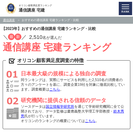
オリコン顧客満足度ランキング
通信講座 宅建
通信講座
おすすめの通信講座 宅建ランキング・比較
【2023年】おすすめの通信講座 宅建ランキング・比較
／
／
2,510
最
新
名が選んだ
通信講座 宅建ランキング
オリコン顧客満足度調査の特徴
日本最大級の規模による独自の調査
同ランキングは、実際にサービスを利用した2,510名の消費者の
方々のアンケートを基に、調査企業19社を対象に徹底比較してい
ます。調査概要は
こちら
。
研究機関に提供される信頼のデータ
ソースデータは
国立情報学研究所
を通じて学術研究機関に全て公
開されており、データ監修は慶應義塾大学理工学部教授・
鈴木秀
男
氏が行っています。
オリコンのランキングの概要については
こちら
。