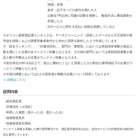
地域：全国
条件：以下すべての条件を満たす人
1)過去7年以内に宅建の試験を受験し、勉強方法に通信講座を
利用した人
2)サービスに関する支払い金額を把握している人
※オリコン顧客満足度ランキングは、データクリーニング（回収したデータから不正回答や異
常値を排除）および調査対象者条件から外れた回答を除外した上で作成しています。
※「総合ランキング」、「評価項目別」、部門の「業態別」においては有効回答者数が規定人
数を満たした企業のみランクイン対象となります。その他の部門においては有効回答者数が規
定人数の半数以上の企業がランクイン対象となります。
※総合得点が60.0点以上で、他人に薦めたくないと回答した人の割合が基準値以下の企業がラ
ンクイン対象となります。
※今回の調査においては1人の回答者が複数の企業について回答しております。
≫ 詳細はこちら
設問内容
・総合満足度
・評価項目（小項目）
・利用した感想（良かった点・悪かった点）
・他者推奨意向
・他者推奨意向理由
アンケート調査を実施した際の質問事項です。満足度評価項目のほか、該当サービスの利用状況や検討内
容を質問しています。