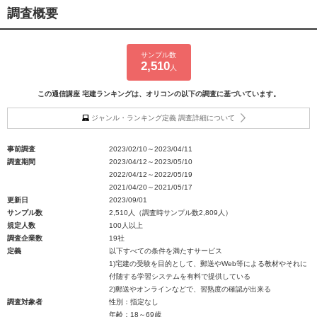
調査概要
サンプル数
2,510
人
この通信講座 宅建ランキングは、オリコンの以下の調査に基づいています。
ジャンル・ランキング定義 調査詳細について
事前調査
2023/02/10～2023/04/11
調査期間
2023/04/12～2023/05/10
2022/04/12～2022/05/19
2021/04/20～2021/05/17
更新日
2023/09/01
サンプル数
2,510人（調査時サンプル数2,809人）
規定人数
100人以上
調査企業数
19社
定義
以下すべての条件を満たすサービス
1)宅建の受験を目的として、郵送やWeb等による教材やそれに
付随する学習システムを有料で提供している
2)郵送やオンラインなどで、習熟度の確認が出来る
調査対象者
性別：指定なし
年齢：18～69歳