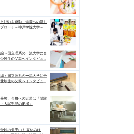
？
｣と｢医｣を連動、健康への新し
アプローチ～神戸学院大学～
前編＞国立理系の一流大学に合
受験生の父親へインタビュ...
後編＞国立理系の一流大学に合
受験生の父親へインタビュ...
学受験、合格への近道は「試験
制・入試形態の把握」
受験の天王山！ 夏休みは