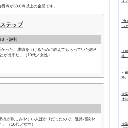
何
得点が60.0点以上の企業です。
｢食
ステップ
い
コミ・評判
受かった。成績を上げるために教えてもらっていた教科
＜
とが出来た。（10代／女性）
格、
＜
格、
大
体
塾長が親しみやすい人ばかりだったので、進路相談や
た。（10代／女性）
大学