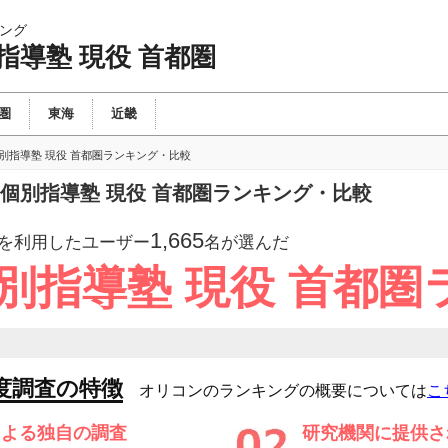
ング
指導塾 現役 首都圏
圏
東海
近畿
別指導塾 現役 首都圏ランキング・比較
個別指導塾 現役 首都圏ランキング・比較
1,665
を利用したユーザー
名が選んだ
別指導塾 現役 首都
度調査の特徴
オリコンのランキングの概要については
こ
による独自の調査
研究機関に提供さ