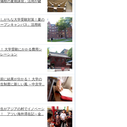
予備校の夏期講習」活用が鍵
逃しがちな大学受験対策！夏の
オープンキャンパス」活用術
！ 大学受験にかかる費用シ
ュレーション
前に結果が分かる！ 大学の
生制度に新しい風 ～中京学...
学生がアジアの村でイノベーシ
！ アツい海外滞在記～金...