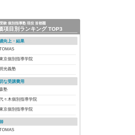
受験 個別指導塾 現役 首都圏
価項目別ランキング TOP3
績向上・結果
TOMAS
東京個別指導学院
明光義塾
切な受講費用
森塾
代々木個別指導学院
東京個別指導学院
師
TOMAS