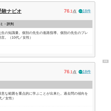
76
受験ナビオ
18件
.1
点
ミ・評判
先生の知識量。個別の先生の進路指導。個別の先生のプレ
言。（10代／女性）
PR
76
18件
.1
点
得意な範囲を重点的に学ぶことが出来た。過去問の傾向を
代／女性）