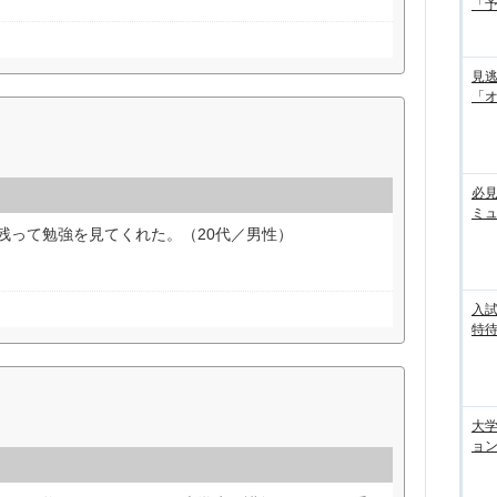
「
見
「
必見
ミ
残って勉強を見てくれた。（20代／男性）
入試
特待
大
ョン