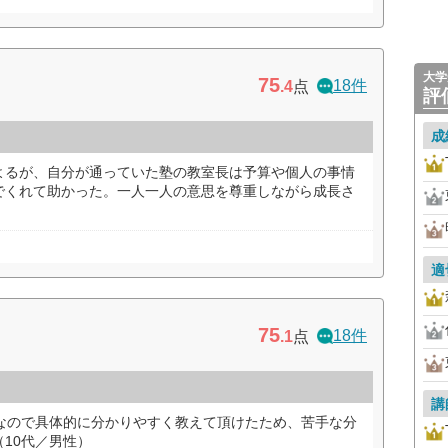
大学
75
18件
.4
点
評
成
よるが、自分が通っていた塾の教室長は予算や個人の事情
でくれて助かった。一人一人の意思を尊重しながら成長さ
適
75
18件
.1
点
講
1なので具体的に分かりやすく教えて頂けたため、苦手な分
10代／男性）