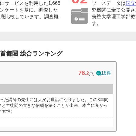
サービスを利用した1,665
ソースデータは
国立
ンケートを基に、調査した
究機関に全て公開さ
徹底比較しています。調査概
義塾大学理工学部教
す。
 首都圏 総合ランキング
76
18件
.2
点
さった講師の先生には大変お世話になりました。この3年間
生と生徒間の大きな信頼を築くことが出来、本当に良かっ
／女性）