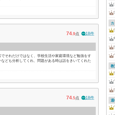
カ
74
18件
.9
点
富でそれだけではなく、学校生活や家庭環境など勉強をす
かなども分析してくれ、問題がある時は話をきいてくれた
教
74
18件
.5
点
通