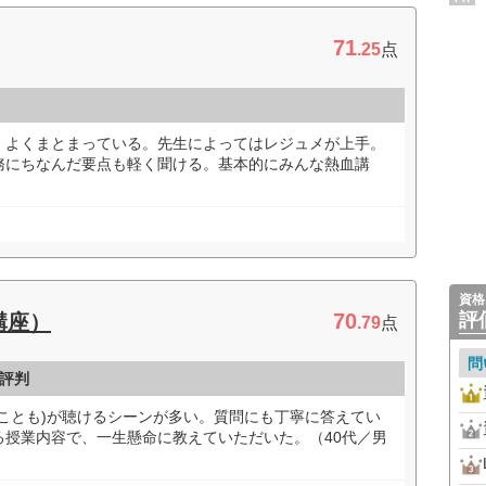
71
.25
点
。よくまとまっている。先生によってはレジュメが上手。
務にちなんだ要点も軽く聞ける。基本的にみんな熱血講
資格
70
評
講座）
.79
点
問
評判
ことも)が聴けるシーンが多い。質問にも丁寧に答えてい
る授業内容で、一生懸命に教えていただいた。（40代／男