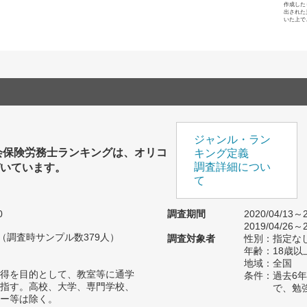
作成した
出された
いた上で
ジャンル・ラン
会保険労務士ランキングは、オリコ
キング定義
づいています。
調査詳細につい
て
0
調査期間
2020/04/13～2
2019/04/26～2
人（調査時サンプル数379人）
調査対象者
性別：指定な
年齢：18歳以
地域：全国
得を目的として、教室等に通学
条件：過去6
指す。高校、大学、専門学校、
で、勉
ー等は除く。