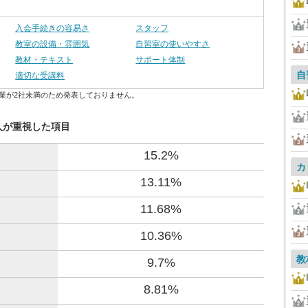
入会手続きの容易さ
スタッフ
教室の設備・雰囲気
自習室の使いやすさ
教材・テキスト
サポート体制
自
適切な受講料
業が2社未満のため発表しておりません。
2人が重視した項目
15.2%
カ
13.11%
11.68%
10.36%
教
9.7%
8.81%