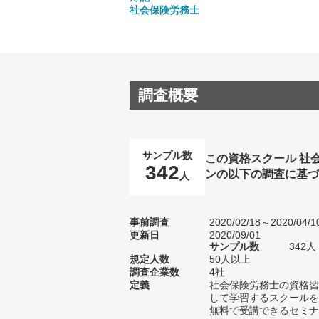
社会保険労務士
調査概要
サンプル数
この資格スクール 社
342
ンの以下の調査に基
人
事前調査
2020/02/18～2020/04/1
更新日
2020/09/01
サンプル数
342
規定人数
50人以上
調査企業数
4社
定義
社会保険労務士の資格習
して学習するスクールを
無料で受講できるセミナ