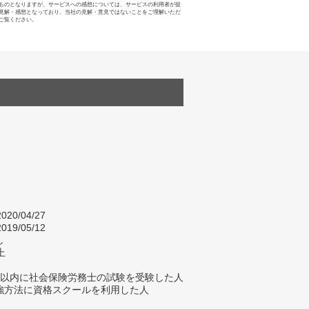
ものとなりますが、サービスへの感想については、サービスの利用者が提
見解・感想となっており、当社の見解・意見ではないことをご理解いただ
ご覧ください。
020/04/27
019/05/12
し
上
年以内に社会保険労務士の試験を受験した人
強方法に資格スクールを利用した人