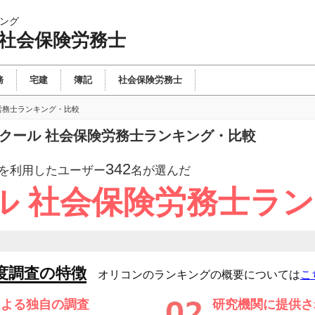
ング
 社会保険労務士
務
宅建
簿記
社会保険労務士
労務士ランキング・比較
スクール 社会保険労務士ランキング・比較
342
を利用したユーザー
名が選んだ
ル 社会保険労務士ラ
度調査の特徴
オリコンのランキングの概要については
こ
による独自の調査
研究機関に提供さ