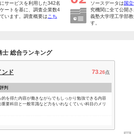
にサービスを利用した342名
ソースデータは
国立
ケートを基に、調査企業数4
究機関に全て公開さ
ています。調査概要は
こち
義塾大学理工学部教
す。
務士 総合ランキング
73
インド
.26
点
・評判
る的を得た内容が働きながらでもしっかり勉強できる内容
の重要科目と一般常識など力をいれなくていい科目のメリ
PR