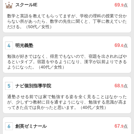
スクールIE
69
.9
点
数学と英語を教えてもらってますが、学校の理科の授業で分か
らない所があったら、数学の先生に聞くと、丁寧に教えていた
だける。（50代／女性）
明光義塾
69
.6
点
勉強が好きではなく、得意でもないので、宿題を出されればや
るといタイプ。宿題をやるようになり、漢字が以前よりできる
ようになった。（40代／女性）
ナビ個別指導学院
68
.5
点
通塾させる前では家で勉強する姿を全く見ることはなかった
が、少しずつ教材に目を通すようになり、勉強する意識が高ま
ってきた点では良かったと思います。（40代／女性）
創英ゼミナール
67
.9
点