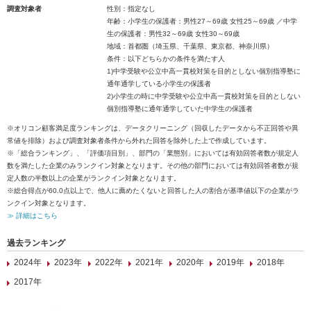
調査対象者
性別：指定なし
年齢：小学生の保護者：男性27～69歳 女性25～69歳 ／中学
生の保護者：男性32～69歳 女性30～69歳
地域：首都圏（埼玉県、千葉県、東京都、神奈川県）
条件：以下どちらかの条件を満たす人
1)中学受験や公立中高一貫校対策を目的としない個別指導塾に
通年通学している小学生の保護者
2)小学生の時に中学受験や公立中高一貫校対策を目的としない
個別指導塾に通年通学していた中学生の保護者
※オリコン顧客満足度ランキングは、データクリーニング（回収したデータから不正回答や異
常値を排除）および調査対象者条件から外れた回答を除外した上で作成しています。
※「総合ランキング」、「評価項目別」、部門の「業態別」においては有効回答者数が規定人
数を満たした企業のみランクイン対象となります。その他の部門においては有効回答者数が規
定人数の半数以上の企業がランクイン対象となります。
※総合得点が60.0点以上で、他人に薦めたくないと回答した人の割合が基準値以下の企業がラ
ンクイン対象となります。
≫ 詳細はこちら
過去ランキング
2024年
2023年
2022年
2021年
2020年
2019年
2018年
2017年