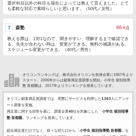
選択科目以外の科目も場合によっては教えて貰えました。とて
も柔軟な対応で素晴らしいと思います。（50代／女性）
森塾
66
.8
点
教える際は、1対1なので、聞きやすい、理解するまで確認でき
る。先生が合わない時は、変更ができる。無料の補講がある。
スケジュール変更ができる。（40代／男性）
オリコンランキングは、株式会社オリコンを前身企業に1967年より
スタート。2006年からは顧客満足度調査を開始。小学生 個別指導
塾 首都圏は、2017年よりランキングを発表しています。
オリコン顧客満足度調査では、実際にサービスを利用した
1,563
人にアンケ
ート調査を実施。
満足度に関する回答を基に、調査企業
40
社を対象にした「
小学生 個別指導
塾 首都圏
」ランキングを発表しています。
総合満足度だけでなく、様々な切り口から「
小学生 個別指導塾 首都圏
」を