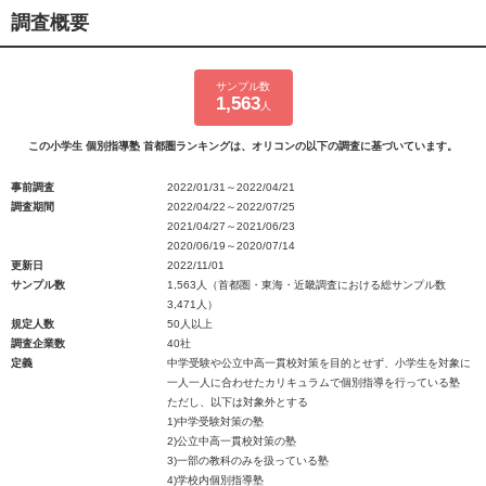
調査概要
サンプル数
1,563
人
この小学生 個別指導塾 首都圏ランキングは、オリコンの以下の調査に基づいています。
事前調査
2022/01/31～2022/04/21
調査期間
2022/04/22～2022/07/25
2021/04/27～2021/06/23
2020/06/19～2020/07/14
更新日
2022/11/01
サンプル数
1,563人（首都圏・東海・近畿調査における総サンプル数
3,471人）
規定人数
50人以上
調査企業数
40社
定義
中学受験や公立中高一貫校対策を目的とせず、小学生を対象に
一人一人に合わせたカリキュラムで個別指導を行っている塾
ただし、以下は対象外とする
1)中学受験対策の塾
2)公立中高一貫校対策の塾
3)一部の教科のみを扱っている塾
4)学校内個別指導塾