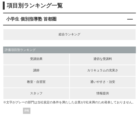
項目別ランキング一覧
小学生 個別指導塾 首都圏
総合ランキング
評価項目別ランキング
受講効果
適切な受講料
講師
カリキュラムの充実さ
教室・自習室
通いやすさ・治安
スタッフ
情報提供
※文字がグレーの部門は当社規定の条件を満たした企業が2社未満のため発表しておりません。
PR