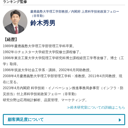
ランキング監修
慶應義塾大学理工学部教授／内閣府 上席科学技術政策フェロー
（非常勤）
鈴木秀男
【経歴】
1989年慶應義塾大学理工学部管理工学科卒業。
1992年ロチェスター大学経営大学院修士課程修了。
1996年東京工業大学大学院理工学研究科博士課程経営工学専攻修了。博士（工
学）取得。
1996年筑波大学社会工学系・講師。2002年6月同助教授。
2008年4月慶應義塾大学理工学部管理工学科・准教授。2011年4月同教授、現
在に至る。
2023年4月内閣府 科学技術・イノベーション推進事務局参事官（インフラ・防
災担当）付上席科学技術政策フェロー（非常勤）
研究分野は応用統計解析、品質管理、マーケティング。
≫鈴木研究室についての詳細はこちら
顧客満足度について