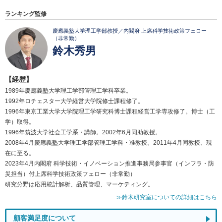
ランキング監修
慶應義塾大学理工学部教授／内閣府 上席科学技術政策フェロー
（非常勤）
鈴木秀男
【経歴】
1989年慶應義塾大学理工学部管理工学科卒業。
1992年ロチェスター大学経営大学院修士課程修了。
1996年東京工業大学大学院理工学研究科博士課程経営工学専攻修了。博士（工
学）取得。
1996年筑波大学社会工学系・講師。2002年6月同助教授。
2008年4月慶應義塾大学理工学部管理工学科・准教授。2011年4月同教授、現
在に至る。
2023年4月内閣府 科学技術・イノベーション推進事務局参事官（インフラ・防
災担当）付上席科学技術政策フェロー（非常勤）
研究分野は応用統計解析、品質管理、マーケティング。
≫鈴木研究室についての詳細はこちら
顧客満足度について