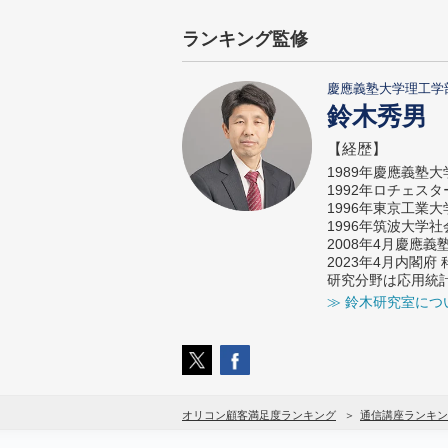
ランキング監修
慶應義塾大学理工学
鈴木秀男
【経歴】
1989年慶應義塾
1992年ロチェス
1996年東京工業
1996年筑波大学
2008年4月慶應
2023年4月内閣
研究分野は応用統
≫ 鈴木研究室につ
オリコン顧客満足度ランキング
通信講座ランキン