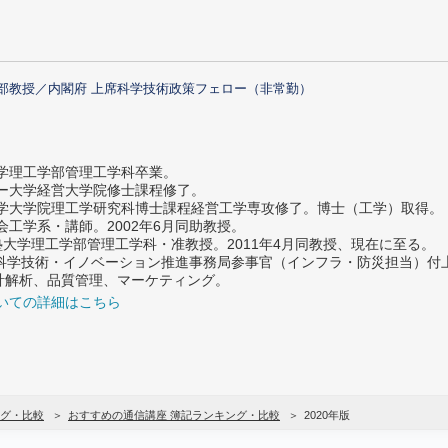
部教授／内閣府 上席科学技術政策フェロー（非常勤）
大学理工学部管理工学科卒業。
ター大学経営大学院修士課程修了。
大学大学院理工学研究科博士課程経営工学専攻修了。博士（工学）取得。
社会工学系・講師。2002年6月同助教授。
義塾大学理工学部管理工学科・准教授。2011年4月同教授、現在に至る。
府 科学技術・イノベーション推進事務局参事官（インフラ・防災担当）
計解析、品質管理、マーケティング。
いての詳細はこちら
グ・比較
おすすめの通信講座 簿記ランキング・比較
2020年版