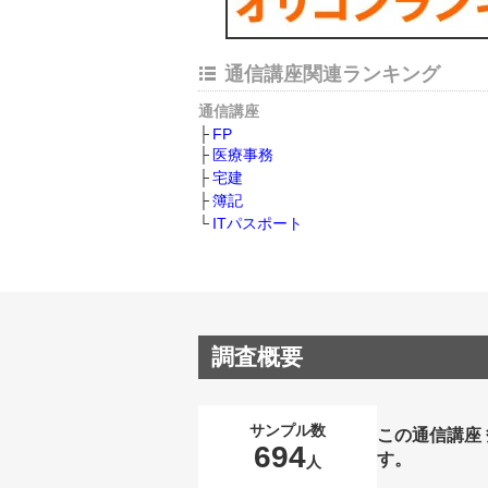
通信講座関連ランキング
通信講座
FP
医療事務
宅建
簿記
ITパスポート
調査概要
サンプル数
この通信講座
694
す。
人