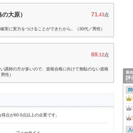
71
格の大原）
.43
点
確実に実力をつけることができたから。（30代／男性）
69
.12
点
すい講師の方が多いので、資格合格に向けて無駄のない資格
通信
／男性）
評
問
得点が60.0点以上の企業です。
入
フォーサイト