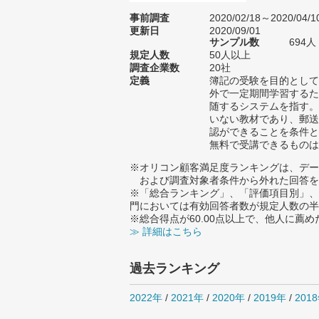
事前調査
2020/02/18～2020/04/1
更新日
2020/09/01
サンプル数
694
規定人数
50人以上
調査企業数
20社
定義
簿記の受験を目的として
外で一定期間学習するた
随するシステムを指す。
いない教材であり、郵送
認ができることを条件と
無料で受講できるものは
※オリコン顧客満足度ランキングは、デー
および調査対象者条件から外れた回答を
※「総合ランキング」、「評価項目別」、
門においては有効回答者数が規定人数の半
※総合得点が60.00点以上で、他人に
≫ 詳細はこちら
過去ランキング
2022年
/
2021年
/
2020年
/
2019年
/
201