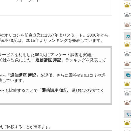
）
オリコンを前身企業に1967年よりスタート。2006年から
カ
講座 簿記は、2015年よりランキングを発表しています。
サービスを利用した
694
人にアンケート調査を実施。
20
社を対象にした「
通信講座 簿記
」ランキングを発表して
から「
通信講座 簿記
」を評価。さらに回答者の口コミや評
教
載しています。
からも比較することで「
通信講座 簿記
」選びにお役立てく
サ
替えて比較することが出来ます。