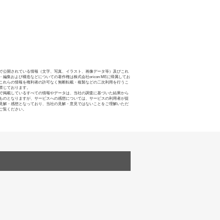
で公開されている情報（文字、写真、イラスト、画像データ等）及びこれ
・編集および構造などについての著作権は株式会社oricon MEに帰属してお
これらの情報を権利者の許可なく無断転載・複製などの二次利用を行うこ
禁じております。
で掲載しているすべての情報やデータは、当社の調査に基づいた結果から
ものとなりますが、サービスへの感想については、サービスの利用者が提
見解・感想となっており、当社の見解・意見ではないことをご理解いただ
ご覧ください。