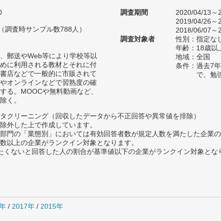
0
調査期間
2020/04/13～2
2019/04/26～2
人（調査時サンプル数788人）
2018/06/07～2
調査対象者
性別：指定な
年齢：18歳以
、郵送やWeb等により学校等以
地域：全国
めに利用される教材とそれに付
条件：過去7
書店などで一般的に市販されて
で、勉
やオンラインなどで習熟度の確
する。MOOCや無料動画など、
除く。
タクリーニング（回収したデータから不正回答や異常値を排除）
除外した上で作成しています。
部門の「業態別」においては有効回答者数が規定人数を満たした企業の
数以上の企業がランクイン対象となります。
薦めたくないと回答した人の割合が基準値以下の企業がランクイン対象とな
8年
/
2017年
/
2015年