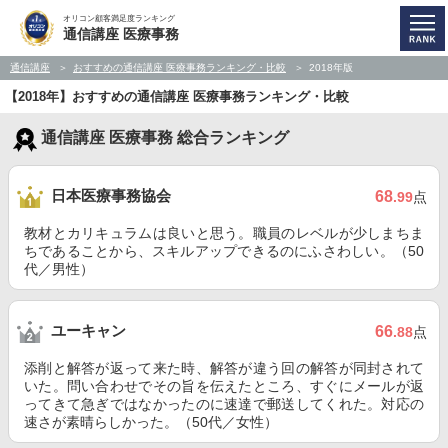
オリコン顧客満足度ランキング
通信講座 医療事務
通信講座
おすすめの通信講座 医療事務ランキング・比較
2018年版
【2018年】おすすめの通信講座 医療事務ランキング・比較
通信講座 医療事務 総合ランキング
日本医療事務協会
68
.99
点
教材とカリキュラムは良いと思う。職員のレベルが少しまちま
ちであることから、スキルアップできるのにふさわしい。（50
代／男性）
ユーキャン
66
.88
点
添削と解答が返って来た時、解答が違う回の解答が同封されて
いた。問い合わせでその旨を伝えたところ、すぐにメールが返
ってきて急ぎではなかったのに速達で郵送してくれた。対応の
速さが素晴らしかった。（50代／女性）