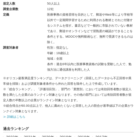
規定人数
50人以上
調査企業数
12社
定義
医療事務の資格習得を目的として、郵送やWeb等により学校等
以外で一定期間学習するために利用される教材とそれに付随す
るシステムを指す。書店などで一般的に市販されていない教材
であり、郵送やオンラインなどで習熟度の確認ができることを
条件とする。MOOCや無料動画など、無料で受講できるものは
除く。
調査対象者
性別：指定なし
年齢：18歳以上
地域：全国
条件：過去6年以内に医療事務資格の試験を受験した人で、勉
強方法に通信講座を利用した人
※オリコン顧客満足度ランキングは、データクリーニング（回収したデータから不正回答や異
常値を排除）および調査対象者条件から外れた回答を除外した上で作成しています。
※「総合ランキング」、「評価項目別」、部門の「業態別」においては有効回答者数が規定人
数を満たした企業のみランクイン対象となります。その他の部門においては有効回答者数が規
定人数の半数以上の企業がランクイン対象となります。
※総合得点が60.00点以上で、他人に薦めたくないと回答した人の割合が基準値以下の企業がラ
ンクイン対象となります。
≫ 詳細はこちら
過去ランキング