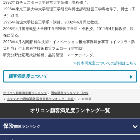
1992年ロチェスター大学経営大学院修士課程修了。
1996年東京工業大学大学院理工学研究科博士課程経営工学専攻修了。博士（工
学）取得。
1996年筑波大学社会工学系・講師。2002年6月同助教授。
2008年4月慶應義塾大学理工学部管理工学科・准教授。2011年4月同教授、現
在に至る。
2023年4月内閣府 科学技術・イノベーション推進事務局参事官（インフラ・防
災担当）付上席科学技術政策フェロー（非常勤）
研究分野は応用統計解析、品質管理、マーケティング。
≫鈴木研究室についての詳細はこちら
顧客満足度について
オリコン顧客満足度ランキング
通信講座ランキング・比較
おすすめの通信講座 医療事務ランキング・比較
2018年版
オリコン顧客満足度
ランキング一覧
保険
関連ランキング