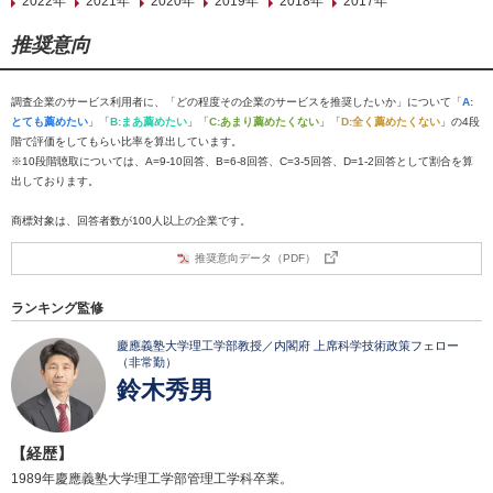
2022年
2021年
2020年
2019年
2018年
2017年
推奨意向
調査企業のサービス利用者に、「どの程度その企業のサービスを推奨したいか」について「
A:
とても薦めたい
」「
B:まあ薦めたい
」「
C:あまり薦めたくない
」「
D:全く薦めたくない
」の4段
階で評価をしてもらい比率を算出しています。
※10段階聴取については、A=9-10回答、B=6-8回答、C=3-5回答、D=1-2回答として割合を算
出しております。
商標対象は、回答者数が100人以上の企業です。
推奨意向データ（PDF）
ランキング監修
慶應義塾大学理工学部教授／内閣府 上席科学技術政策フェロー
（非常勤）
鈴木秀男
【経歴】
1989年慶應義塾大学理工学部管理工学科卒業。