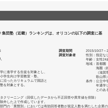
学 集団塾（近畿）ランキングは、オリコンの以下の調査に基
6
調査期間
2015/10/27～2
調査対象者
性別：指定な
人
年齢：女性24
地域：首都圏
海圏（
学に進学する生徒を対象とし、
（滋賀
小学生向け学習教室・塾。
歌山県
に沿ったカリキュラムで国語と
条件：公立中
塾を対象とする。
年通学
とのあ
タクリーニング（回収したデータから不正回答や異常値を排除）
除外した上で作成しています。
部門の「業態別」においては有効回答者数が規定人数を満たした企業の