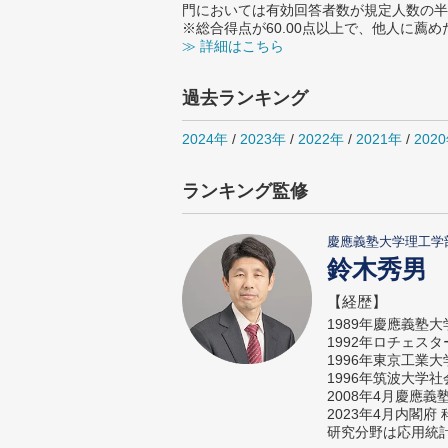
門においては有効回答者数が規定人数の半
※総合得点が60.00点以上で、他人に
≫ 詳細はこちら
過去ランキング
2024年
/
2023年
/
2022年
/
2021年
/
202
ランキング監修
慶應義塾大学理工学
鈴木秀男
【経歴】
1989年慶應義塾
1992年ロチェス
1996年東京工業
1996年筑波大学
2008年4月慶應
2023年4月内閣
研究分野は応用統