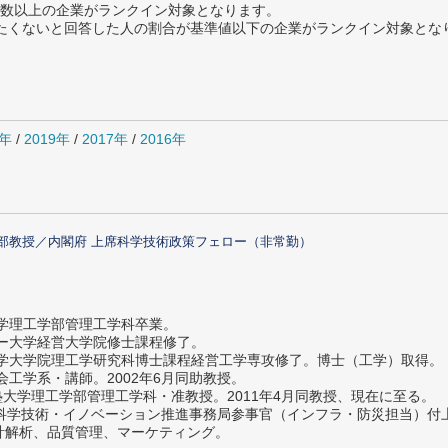
数以上の企業がランクイン対象となります。
薦めたくないと回答した人の割合が基準値以下の企業がランクイン対象とな
0年
/
2019年
/
2017年
/
2016年
部教授／内閣府 上席科学技術政策フェロー（非常勤）
大学理工学部管理工学科卒業。
ター大学経営大学院修士課程修了。
大学大学院理工学研究科博士課程経営工学専攻修了。博士（工学）取得。
社会工学系・講師。2002年6月同助教授。
義塾大学理工学部管理工学科・准教授。2011年4月同教授、現在に至る。
府 科学技術・イノベーション推進事務局参事官（インフラ・防災担当）
計解析、品質管理、マーケティング。