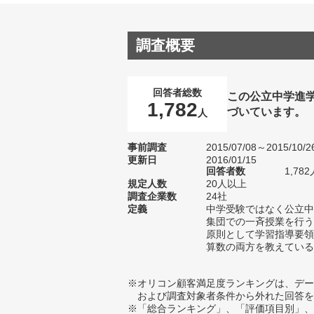
調査概要
回答者総数
この公立中学進
1,782
づいています。
人
事前調査
2015/07/08～2015/10/2
更新日
2016/01/15
回答者数
1,782
規定人数
20人以上
調査企業数
24社
定義
中学受験ではなく公立中
集団での一斉授業を行う
原則として学習指導要領
算数の両方を教えている
※オリコン顧客満足度ランキングは、デー
および調査対象者条件から外れた回答を
※「総合ランキング」、「評価項目別」、