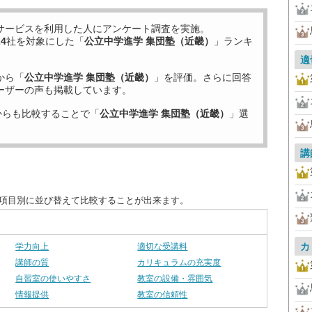
サービスを利用した
人にアンケート調査を実施。
24
社を対象にした「
公立中学進学 集団塾（近畿）
」ランキ
適
から「
公立中学進学 集団塾（近畿）
」を評価。さらに回答
ーザーの声も掲載しています。
からも比較することで「
公立中学進学 集団塾（近畿）
」選
講
を項目別に並び替えて比較することが出来ます。
カ
学力向上
適切な受講料
講師の質
カリキュラムの充実度
自習室の使いやすさ
教室の設備・雰囲気
情報提供
教室の信頼性