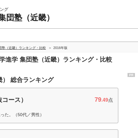
ング
 集団塾（近畿）
団塾（近畿）ランキング・比較
2016年版
中学進学 集団塾（近畿）ランキング・比較
PR
畿） 総合ランキング
79
抜コース）
.49
点
った。（50代／男性）