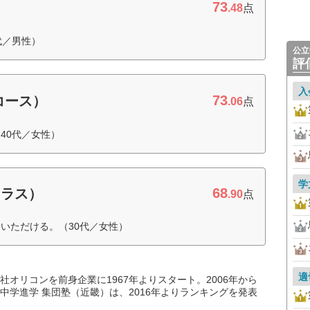
73
）
.48
点
代／男性）
公立
評
入
73
コース）
.06
点
40代／女性）
学
68
クラス）
.90
点
いただける。（30代／女性）
適
オリコンを前身企業に1967年よりスタート。2006年から
中学進学 集団塾（近畿）は、2016年よりランキングを発表