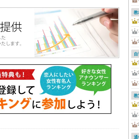
教
自
教
通