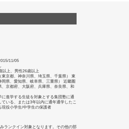
015/11/05
し
歳以上、男性26歳以上
（東京都、神奈川県、埼玉県、千葉県） 東
静岡県、愛知県、岐阜県、三重県） 近畿圏
県、京都府、大阪府、兵庫県、奈良県、和
）
学に進学する生徒を対象とする集団塾に通
している、または3年以内に通年通学したこ
る現役小学生/中学生の保護者
みランクイン対象となります。その他の部