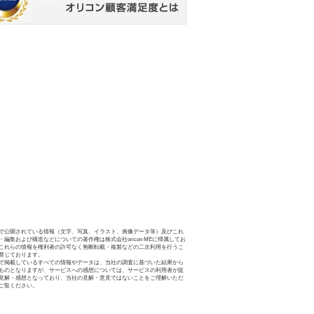
で公開されている情報（文字、写真、イラスト、画像データ等）及びこれ
・編集および構造などについての著作権は株式会社oricon MEに帰属してお
これらの情報を権利者の許可なく無断転載・複製などの二次利用を行うこ
禁じております。
で掲載しているすべての情報やデータは、当社の調査に基づいた結果から
ものとなりますが、サービスへの感想については、サービスの利用者が提
見解・感想となっており、当社の見解・意見ではないことをご理解いただ
ご覧ください。