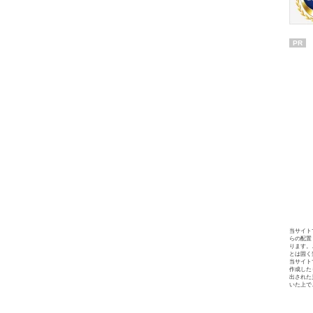
PR
当サイト
らの配置
ります。
とは固く
当サイト
作成した
出された
いた上で