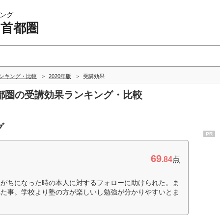
ング
 首都圏
ランキング・比較
2020年版
受講効果
 首都圏の受講効果ランキング・比較
グ
PR
69
.84
点
みがちになった時の本人に対するフォローに助けられた。ま
れた事。学校より塾の方が楽しいし勉強が分かりやすいとま