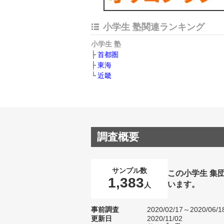
小学生 塾関連ランキング
小学生 塾
首都圏
東海
近畿
調査概要
サンプル数
この小学生 集
1,383
います。
人
事前調査
2020/02/17～2020/06/1
更新日
2020/11/02