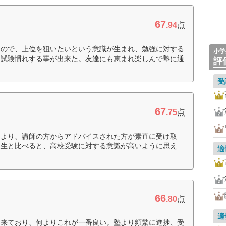
67
.94
点
るので、上位を狙いたいという意識が生まれ、勉強に対する
小学
、試験慣れする事が出来た。友達にも恵まれ楽しんで塾に通
評
受
67
.75
点
るより、講師の方からアドバイスされた方が素直に受け取
級生と比べると、高校受験に対する意識が高いように思え
適
66
.80
点
適
出来ており、何よりこれが一番良い。塾より頻繁に進捗、受