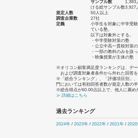
サンプル数
1,3
ける総サンプル数3,927
規定人数
50人以上
調査企業数
27社
定義
小学生を対象に中学受験
ている塾。
以下は対象外とする。
・中学受験対策の塾
・公立中高一貫校対策の
・一部の教科のみを扱っ
・映像授業が主体の塾
※オリコン顧客満足度ランキングは、デー
および調査対象者条件から外れた回答を
※「総合ランキング」、「評価項目別」、
門においては有効回答者数が規定人数の半
※総合得点が60.00点以上で、他人に
≫ 詳細はこちら
過去ランキング
2024年
/
2023年
/
2022年
/
2021年
/
202