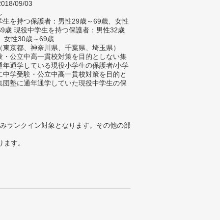
018/09/03
し
生を持つ保護者：男性29歳～69歳、女性
69歳 現役中学生を持つ保護者：男性32歳
、女性30歳～69歳
（東京都、神奈川県、千葉県、埼玉県）
験・公立中高一貫校対策を目的としない集
通年通学している現役小学生の保護者/小学
に中学受験・公立中高一貫校対策を目的と
集団塾に通年通学していた現役中学生の保
みランクイン対象となります。その他の部
ります。