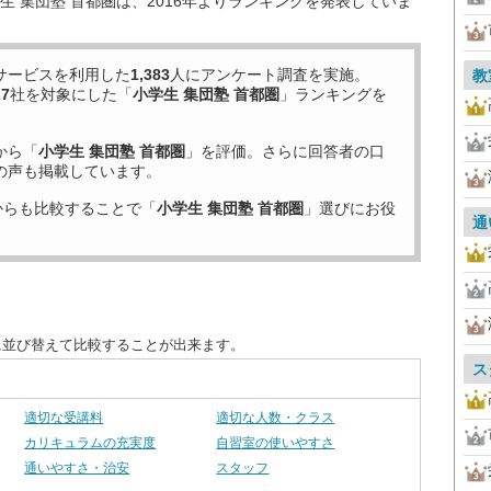
 集団塾 首都圏は、2016年よりランキングを発表していま
サービスを利用した
1,383
人にアンケート調査を実施。
教
27
社を対象にした「
小学生 集団塾 首都圏
」ランキングを
から「
小学生 集団塾 首都圏
」を評価。さらに回答者の口
の声も掲載しています。
からも比較することで「
小学生 集団塾 首都圏
」選びにお役
通
に並び替えて比較することが出来ます。
ス
適切な受講料
適切な人数・クラス
カリキュラムの充実度
自習室の使いやすさ
通いやすさ・治安
スタッフ