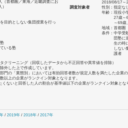
83人（首都圏／東海／近畿調査にお
2018/08/17～2
人）
調査対象者
性別：指定な
年齢：現役小学
27歳～
を目的としない集団授業を行っ
～69歳
地域：首都圏
条件：中学受
団塾に
塾
生の時
ている塾
しない
護者
タクリーニング（回収したデータから不正回答や異常値を排除）
除外した上で作成しています。
部門の「業態別」においては有効回答者数が規定人数を満たした企業の
数以上の企業がランクイン対象となります。
薦めたくないと回答した人の割合が基準値以下の企業がランクイン対象とな
0年
/
2019年
/
2018年
/
2017年