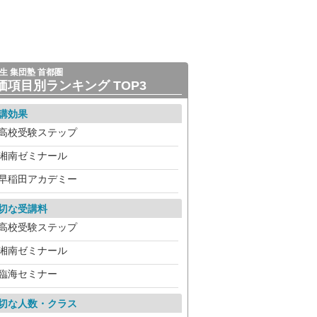
生 集団塾 首都圏
価項目別ランキング TOP3
講効果
高校受験ステップ
湘南ゼミナール
早稲田アカデミー
切な受講料
高校受験ステップ
湘南ゼミナール
臨海セミナー
切な人数・クラス