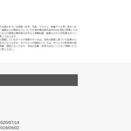
で公開されている情報（文字、写真、イラスト、画像データ等）及びこれ
・編集および構造などについての著作権は株式会社oricon MEに帰属してお
これらの情報を権利者の許可なく無断転載・複製などの二次利用を行うこ
禁じております。
で掲載しているすべての情報やデータは、当社の調査に基づいた結果から
ものとなりますが、サービスへの感想については、サービスの利用者が提
見解・感想となっており、当社の見解・意見ではないことをご理解いただ
ご覧ください。
020/07/14
019/09/02