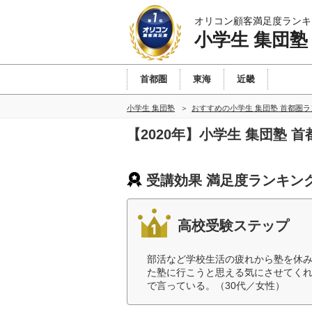
オリコン顧客満足度ランキ
小学生 集団塾
首都圏
東海
近畿
小学生 集団塾
おすすめの小学生 集団塾 首都圏
【2020年】小学生 集団塾
受講効果 満足度ランキン
高校受験ステップ
部活など学校生活の疲れから塾を休
た塾に行こうと思える気にさせてく
で言っている。（30代／女性）