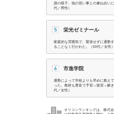
講の様子、他の習い事との兼ね合いに
代／男性）
栄光ゼミナール
家庭的な雰囲気で、緊張せずに通塾
ることなく行かれた。（50代／女性
市進学院
通塾によって学校よりも早めに教え
った。教材も豊富で予習→復習→解き
代／女性）
オリコンランキングは、株式会社