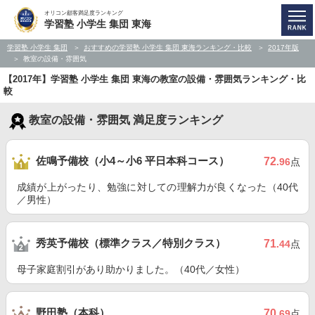
オリコン顧客満足度ランキング
学習塾 小学生 集団 東海
学習塾 小学生 集団
おすすめの学習塾 小学生 集団 東海ランキング・比較
2017年版
教室の設備・雰囲気
【2017年】学習塾 小学生 集団 東海の教室の設備・雰囲気ランキング・比
較
教室の設備・雰囲気 満足度ランキング
佐鳴予備校（小4～小6 平日本科コース）
72
.96
点
成績が上がったり、勉強に対しての理解力が良くなった（40代
／男性）
秀英予備校（標準クラス／特別クラス）
71
.44
点
母子家庭割引があり助かりました。（40代／女性）
野田塾（本科）
70
.69
点