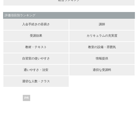
評価項目別ランキング
入会手続きの容易さ
講師
受講効果
カリキュラムの充実度
教材・テキスト
教室の設備・雰囲気
自習室の使いやすさ
情報提供
通いやすさ・治安
適切な受講料
適切な人数・クラス
PR