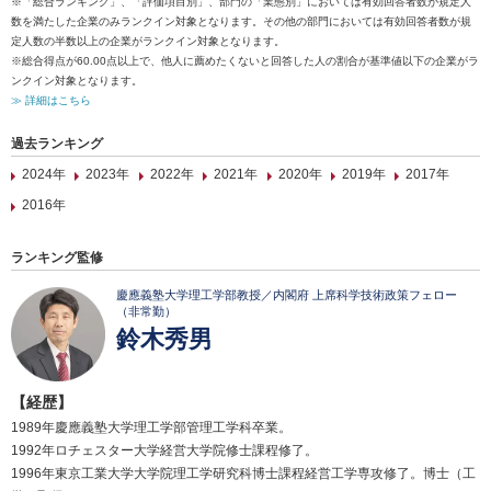
※「総合ランキング」、「評価項目別」、部門の「業態別」においては有効回答者数が規定人
数を満たした企業のみランクイン対象となります。その他の部門においては有効回答者数が規
定人数の半数以上の企業がランクイン対象となります。
※総合得点が60.00点以上で、他人に薦めたくないと回答した人の割合が基準値以下の企業がラ
ンクイン対象となります。
≫ 詳細はこちら
過去ランキング
2024年
2023年
2022年
2021年
2020年
2019年
2017年
2016年
ランキング監修
慶應義塾大学理工学部教授／内閣府 上席科学技術政策フェロー
（非常勤）
鈴木秀男
【経歴】
1989年慶應義塾大学理工学部管理工学科卒業。
1992年ロチェスター大学経営大学院修士課程修了。
1996年東京工業大学大学院理工学研究科博士課程経営工学専攻修了。博士（工