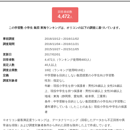
回答者総数
4,472
人
この学習塾 小学生 集団 東海ランキングは、オリコンの以下の調査に基づいています。
事前調査
2016/10/12～2016/11/02
調査期間
2016/11/04～2016/11/21
2015/10/27～2015/11/05
更新日
2017/02/01
回答者数
4,472人（ランキング使用時483人）
規定人数
40人以上
調査企業数
16社（ランキング使用時16社）
定義
中学受験を目的としない集団授業の小学生向け学習塾
調査対象者
性別：指定なし
年齢：現役小学生を持つ保護者：男性26歳以上 女性24歳以
上、現役中学生を持つ保護者：男性32歳以上 女性30歳以上
地域：東海（静岡県、愛知県、岐阜県、三重県）
条件：中学受験を目的としない集団授業の小学生向け学習塾に
通年通学している（したことのある）現役小学生/中学生の保護
者
※オリコン顧客満足度ランキングは、データクリーニング（回収したデータから不正回答や異
常値を排除）および調査対象者条件から外れた回答を除外した上で作成しています。