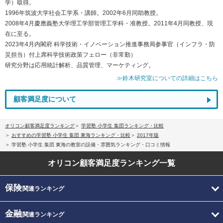
学）取得。
1996年筑波大学社会工学系・講師。2002年6月同助教授。
2008年4月慶應義塾大学理工学部管理工学科・准教授。2011年4月同教授、現
在に至る。
2023年4月内閣府 科学技術・イノベーション推進事務局参事官（インフラ・防
災担当）付上席科学技術政策フェロー（非常勤）
研究分野は応用統計解析、品質管理、マーケティング。
≫鈴木研究室についての詳細はこちら
顧客満足度について
オリコン顧客満足度ランキング
学習塾 小学生 集団ランキング・比較
おすすめの学習塾 小学生 集団 東海ランキング・比較
2017年版
学習塾 小学生 集団 東海の教室の設備・雰囲気ランキング・口コミ情報
オリコン顧客満足度
ランキング一覧
保険
関連ランキング
金融
関連ランキング