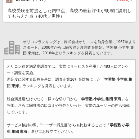
高校受験を前提とした内申点、高校の最新評価が明確に説明し
てもらえた点（40代／男性）
オリコンランキングは、株式会社オリコンを前身企業に1967年より
スタート。2006年からは顧客満足度調査を開始。学習塾 小学生 集
団 東海は、2016年よりランキングを発表しています。
オリコン顧客満足度調査では、実際にサービスを利用した
483
人にアンケ
ート調査を実施。
満足度に関する回答を基に、調査企業
16
社を対象にした「
学習塾 小学生 集
団 東海
」ランキングを発表しています。
総合満足度だけでなく、様々な切り口から「
学習塾 小学生 集団 東海
」を
評価。さらに回答者の口コミや評判といった、実際のユーザーの声も掲載
しています。
サービス検討の際、“ユーザー満足度”からも比較することで「
学習塾 小学
生 集団 東海
」選びにお役立てください。