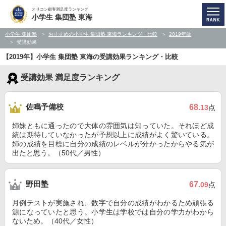
オリコン顧客満足度ランキング
小学生 集団塾 東海
小学生 集団塾
おすすめの小学生 集団塾 東海ランキング・比較
2019年版
受講効果
【2019年】小学生 集団塾 東海の受講効果ランキング・比較
受講効果 満足度ランキング
佐鳴予備校
68
.13
点
姉妹ともに通ったので大体の雰囲気は知っていた。それほど成
績は期待していなかったが予想以上に成績がよく驚いている。
姉の成績を目標に自分の成績のレベルが分かったからやる気が
出たと思う。（50代／男性）
野田塾
67
.09
点
月例テストが実施され、数字で自分の成績がわかるため頑張る
源になっていたと思う。小学生は学校では自分の学力がわから
ないため。（40代／女性）