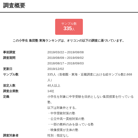
調査概要
サンプル数
335
人
この小学生 集団塾 東海ランキングは、オリコンの以下の調査に基づいています。
事前調査
2019/03/22～2019/08/08
調査期間
2019/08/09～2019/09/02
2018/08/17～2018/09/03
更新日
2019/12/02
サンプル数
335人（首都圏・東海・近畿調査における総サンプル数2,668
人）
規定人数
40人以上
調査企業数
14社
定義
小学生を対象に中学受験を目的としない集団授業を行っている
塾。
以下は対象外とする。
・中学受験対策の塾
・公立中高一貫校対策の塾
・一部の教科のみを扱っている塾
・映像授業が主体の塾
調査対象者
性別：指定なし