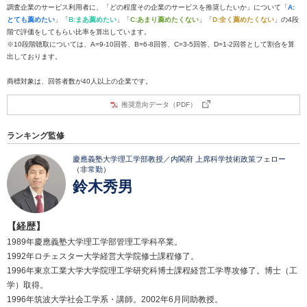
調査企業のサービス利用者に、「どの程度その企業のサービスを推奨したいか」について「
A:
とても薦めたい
」「
B:まあ薦めたい
」「
C:あまり薦めたくない
」「
D:全く薦めたくない
」の4段
階で評価をしてもらい比率を算出しています。
※10段階聴取については、A=9-10回答、B=6-8回答、C=3-5回答、D=1-2回答として割合を算
出しております。
商標対象は、回答者数が40人以上の企業です。
推奨意向データ（PDF）
ランキング監修
慶應義塾大学理工学部教授／内閣府 上席科学技術政策フェロー
（非常勤）
鈴木秀男
【経歴】
1989年慶應義塾大学理工学部管理工学科卒業。
1992年ロチェスター大学経営大学院修士課程修了。
1996年東京工業大学大学院理工学研究科博士課程経営工学専攻修了。博士（工
学）取得。
1996年筑波大学社会工学系・講師。2002年6月同助教授。