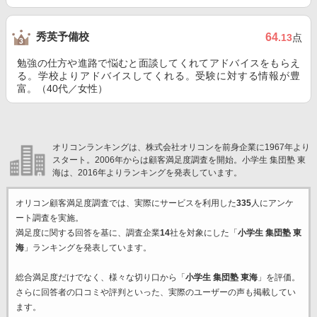
秀英予備校
64
.13
点
勉強の仕方や進路で悩むと面談してくれてアドバイスをもらえ
る。学校よりアドバイスしてくれる。受験に対する情報が豊
富。（40代／女性）
オリコンランキングは、株式会社オリコンを前身企業に1967年より
スタート。2006年からは顧客満足度調査を開始。小学生 集団塾 東
海は、2016年よりランキングを発表しています。
オリコン顧客満足度調査では、実際にサービスを利用した
335
人にアンケ
ート調査を実施。
満足度に関する回答を基に、調査企業
14
社を対象にした「
小学生 集団塾 東
海
」ランキングを発表しています。
総合満足度だけでなく、様々な切り口から「
小学生 集団塾 東海
」を評価。
さらに回答者の口コミや評判といった、実際のユーザーの声も掲載してい
ます。