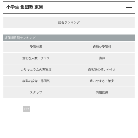
小学生 集団塾 東海
総合ランキング
評価項目別ランキング
受講効果
適切な受講料
適切な人数・クラス
講師
カリキュラムの充実度
自習室の使いやすさ
教室の設備・雰囲気
通いやすさ・治安
スタッフ
情報提供
PR