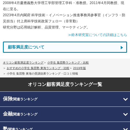
2008年4月慶應義塾大学理工学部管理工学科・准教授。2011年4月同教授、現
在に至る。
2023年4月内閣府 科学技術・イノベーション推進事務局参事官（インフラ・防
災担当）付上席科学技術政策フェロー（非常勤）
研究分野は応用統計解析、品質管理、マーケティング。
≫鈴木研究室についての詳細はこちら
顧客満足度について
オリコン顧客満足度ランキング
小学生 集団塾ランキング・比較
おすすめの小学生 集団塾 東海ランキング・比較
2019年版
小学生 集団塾 東海の受講効果ランキング・口コミ情報
オリコン顧客満足度
ランキング一覧
保険
関連ランキング
金融
関連ランキング
塾
関連ランキング