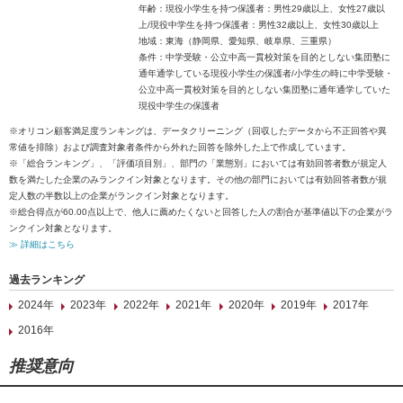
年齢：現役小学生を持つ保護者：男性29歳以上、女性27歳以
上/現役中学生を持つ保護者：男性32歳以上、女性30歳以上
地域：東海（静岡県、愛知県、岐阜県、三重県）
条件：中学受験・公立中高一貫校対策を目的としない集団塾に
通年通学している現役小学生の保護者/小学生の時に中学受験・
公立中高一貫校対策を目的としない集団塾に通年通学していた
現役中学生の保護者
※オリコン顧客満足度ランキングは、データクリーニング（回収したデータから不正回答や異
常値を排除）および調査対象者条件から外れた回答を除外した上で作成しています。
※「総合ランキング」、「評価項目別」、部門の「業態別」においては有効回答者数が規定人
数を満たした企業のみランクイン対象となります。その他の部門においては有効回答者数が規
定人数の半数以上の企業がランクイン対象となります。
※総合得点が60.00点以上で、他人に薦めたくないと回答した人の割合が基準値以下の企業がラ
ンクイン対象となります。
≫ 詳細はこちら
過去ランキング
2024年
2023年
2022年
2021年
2020年
2019年
2017年
2016年
推奨意向