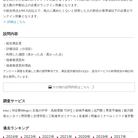
定人数の半数以上の企業がランクイン対象となります。
※総合得点が60.0点以上で、他人に薦めたくないと回答した人の割合が基準値以下の企業がラ
ンクイン対象となります。
≫ 詳細はこちら
設問内容
・総合満足度
・評価項目（小項目）
・利用した感想（良かった点・悪かった点）
・他者推奨意向
・他者推奨意向理由
アンケート調査を実施した際の質問事項です。満足度評価項目のほか、該当サービスの利用状況や検討内
容を質問しています。
その他の設問内容はこちら
調査サービス
eisu | 河合塾Wings | 京進の中学・高校受験 TOP∑ | 佐鳴予備校 | 志門塾 | 秀英予備校 | 能力開
発センター | 野田塾 | 文理学院 | 三島進学ゼミナール | 名進研 | 明倫ゼミナール | リード進学塾
過去ランキング
2024年
2023年
2022年
2021年
2020年
2019年
2017年