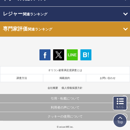
レジャー
関連ランキング
専門家評価
関連ランキング
オリコン顧客満足度調査とは
調査方法
掲載規約
お問い合わせ
会社概要
個人情報保護方針
引用・転載について
もくじ
利用者の声について
当サイトで公開されている情報（文字、写真、イラスト、画像データ等）及びこれらの配置・
編集および構造などについての著作権は株式会社oricon MEに帰属しております。
クッキーの使用について
当サイトに掲載している内容はすべてサービスの利用者が提出された見解・感想です。
これらの情報を権利者の許可なく無断転載・複製などの二次利用を行うことは固く禁じており
Top
弊社が内容について正確性を含め一切保証するものではありません。
ます。
このサイトでは Cookie を使用して、ユーザーに合わせたコンテンツや広告の表示、ソーシャル
© oricon ME inc.
弊社の見解・ 意見ではないことをご理解いただいた上でご覧ください。