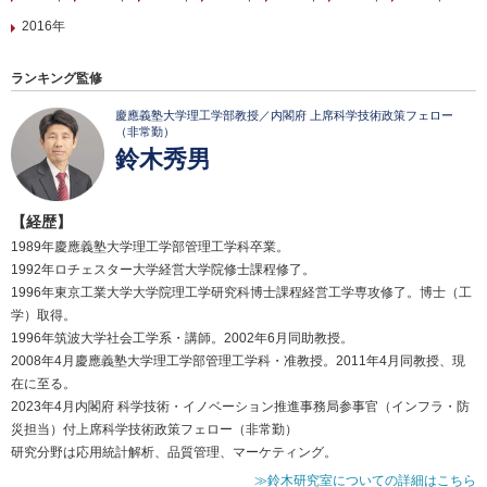
2016年
ランキング監修
慶應義塾大学理工学部教授／内閣府 上席科学技術政策フェロー
（非常勤）
鈴木秀男
【経歴】
1989年慶應義塾大学理工学部管理工学科卒業。
1992年ロチェスター大学経営大学院修士課程修了。
1996年東京工業大学大学院理工学研究科博士課程経営工学専攻修了。博士（工
学）取得。
1996年筑波大学社会工学系・講師。2002年6月同助教授。
2008年4月慶應義塾大学理工学部管理工学科・准教授。2011年4月同教授、現
在に至る。
2023年4月内閣府 科学技術・イノベーション推進事務局参事官（インフラ・防
災担当）付上席科学技術政策フェロー（非常勤）
研究分野は応用統計解析、品質管理、マーケティング。
≫鈴木研究室についての詳細はこちら