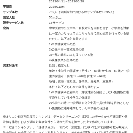
2023/04/11～2023/06/28
更新日
2025/11/04
サンプル数
769人（全国調査における総サンプル数6,695人）
規定人数
50人以上
調査サービス数
16サービス
定義
中学受験や公立中高一貫校対策を目的とせず、小学生を対象
に一定のカリキュラムに沿った形で集団授業を行っている塾
ただし、以下は対象外とする
1)中学受験対策の塾
2)公立中高一貫校対策の塾
3)一部の教科のみを扱っている塾
4)映像授業が主体の塾
調査対象者
性別：指定なし
年齢：小学生の保護者：男性27～69歳 女性25～69歳／中学
生の保護者：男性32～69歳 女性30～69歳
地域：東海（岐阜県、静岡県、愛知県、三重県）
条件：以下どちらかの条件を満たす人
1)中学受験や公立中高一貫校対策を目的としない集団塾に通
年通学している小学生の保護者
2)小学生の時に中学受験や公立中高一貫校対策を目的としな
い集団塾に通年通学していた中学生の保護者
※オリコン顧客満足度ランキングは、データクリーニング（回収したデータから不正回答や異
常値を排除）および調査対象者条件から外れた回答を除外した上で作成しています。
※「総合ランキング」、「評価項目別」、部門の「業態別」においては有効回答者数が規定人
数を満たした企業のみランクイン対象となります。その他の部門においては有効回答者数が規