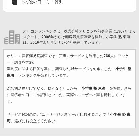
その他の口コミ・評判
オリコンランキングは、株式会社オリコンを前身企業に1967年より
スタート。2006年からは顧客満足度調査を開始。小学生 塾 東海
は、2016年よりランキングを発表しています。
オリコン顧客満足度調査では、実際にサービスを利用した
769
人にアンケ
ート調査を実施。
満足度に関する回答を基に、調査した
16
サービスを対象にした「
小学生 塾
東海
」ランキングを発表しています。
総合満足度だけでなく、様々な切り口から「
小学生 塾 東海
」を評価。さら
に回答者の口コミや評判といった、実際のユーザーの声も掲載していま
す。
サービス検討の際、“ユーザー満足度”からも比較することで「
小学生 塾 東
海
」選びにお役立てください。