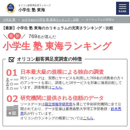
オリコン顧客満足度ランキング
小学生 塾 東海
小学生 塾
おすすめの小学生 塾 東海ランキング・比較
カリキュラムの充実さ
【最新】小学生 塾 東海のカリキュラムの充実さランキング・比較
／
／
769
最
新
名が選んだ
小学生 塾 東海ランキング
オリコン顧客満足度調査の特徴
日本最大級の規模による独自の調査
同ランキングは、実際にサービスを利用した769名の消費者の方々
のアンケートを基に、調査した16サービスを対象に徹底比較して
います。調査概要は
こちら
。
研究機関に提供される信頼のデータ
ソースデータは
国立情報学研究所
を通じて学術研究機関に全て公
開されており、データ監修は慶應義塾大学理工学部教授・
鈴木秀
男
氏が行っています。
オリコンのランキングの概要については
こちら
。