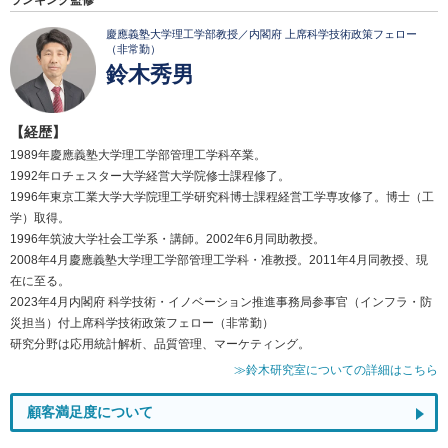
ランキング監修
慶應義塾大学理工学部教授／内閣府 上席科学技術政策フェロー
（非常勤）
鈴木秀男
【経歴】
1989年慶應義塾大学理工学部管理工学科卒業。
1992年ロチェスター大学経営大学院修士課程修了。
1996年東京工業大学大学院理工学研究科博士課程経営工学専攻修了。博士（工
学）取得。
1996年筑波大学社会工学系・講師。2002年6月同助教授。
2008年4月慶應義塾大学理工学部管理工学科・准教授。2011年4月同教授、現
在に至る。
2023年4月内閣府 科学技術・イノベーション推進事務局参事官（インフラ・防
災担当）付上席科学技術政策フェロー（非常勤）
研究分野は応用統計解析、品質管理、マーケティング。
≫鈴木研究室についての詳細はこちら
顧客満足度について