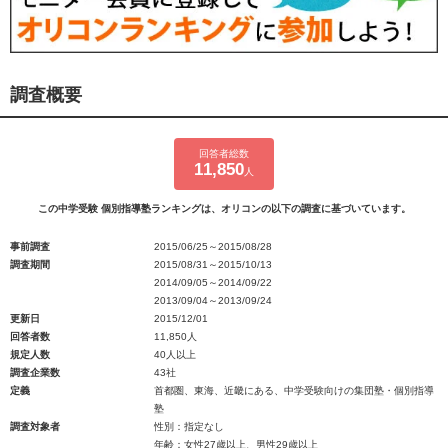
調査概要
回答者総数
11,850
人
この中学受験 個別指導塾ランキングは、オリコンの以下の調査に基づいています。
事前調査
2015/06/25～2015/08/28
調査期間
2015/08/31～2015/10/13
2014/09/05～2014/09/22
2013/09/04～2013/09/24
更新日
2015/12/01
回答者数
11,850人
規定人数
40人以上
調査企業数
43社
定義
首都圏、東海、近畿にある、中学受験向けの集団塾・個別指導
塾
調査対象者
性別：指定なし
年齢：女性27歳以上、男性29歳以上