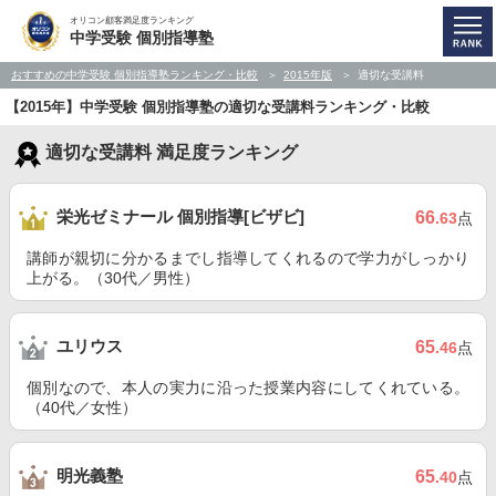
オリコン顧客満足度ランキング
中学受験 個別指導塾
おすすめの中学受験 個別指導塾ランキング・比較
2015年版
適切な受講料
【2015年】中学受験 個別指導塾の適切な受講料ランキング・比較
適切な受講料 満足度ランキング
栄光ゼミナール 個別指導[ビザビ]
66
.63
点
講師が親切に分かるまでし指導してくれるので学力がしっかり
上がる。（30代／男性）
ユリウス
65
.46
点
個別なので、本人の実力に沿った授業内容にしてくれている。
（40代／女性）
明光義塾
65
.40
点