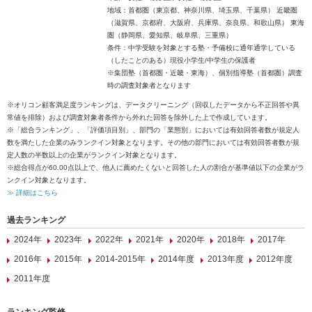
地域：首都圏（東京都、神奈川県、埼玉県、千葉県） 近畿圏
（滋賀県、京都府、大阪府、兵庫県、奈良県、和歌山県） 東海
圏（静岡県、愛知県、岐阜県、三重県）
条件：中学受験を対象とする塾・予備校に通年通学している
（したことのある）現役小学生/中学生の保護者
※集団塾（首都圏・近畿・東海）、個別指導塾（首都圏）調査
時の調査対象者となります
※オリコン顧客満足度ランキングは、データクリーニング（回収したデータから不正回答や異
常値を排除）および調査対象者条件から外れた回答を除外した上で作成しています。
※「総合ランキング」、「評価項目別」、部門の「業態別」においては有効回答者数が規定人
数を満たした企業のみランクイン対象となります。その他の部門においては有効回答者数が規
定人数の半数以上の企業がランクイン対象となります。
※総合得点が60.00点以上で、他人に薦めたくないと回答した人の割合が基準値以下の企業がラ
ンクイン対象となります。
≫ 詳細はこちら
過去ランキング
2024年
2023年
2022年
2021年
2020年
2018年
2017年
2016年
2015年
2014-2015年
2014年度
2013年度
2012年度
2011年度