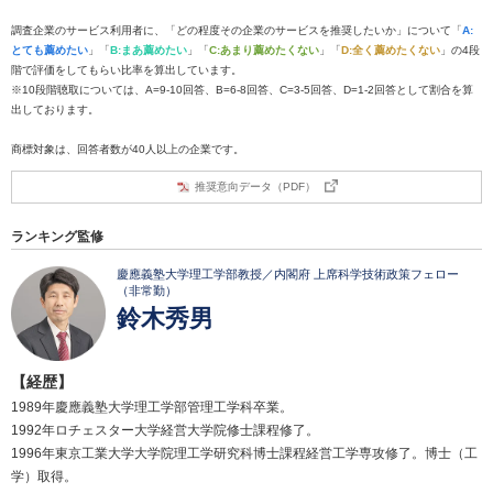
調査企業のサービス利用者に、「どの程度その企業のサービスを推奨したいか」について「
A:
とても薦めたい
」「
B:まあ薦めたい
」「
C:あまり薦めたくない
」「
D:全く薦めたくない
」の4段
階で評価をしてもらい比率を算出しています。
※10段階聴取については、A=9-10回答、B=6-8回答、C=3-5回答、D=1-2回答として割合を算
出しております。
商標対象は、回答者数が40人以上の企業です。
推奨意向データ（PDF）
ランキング監修
慶應義塾大学理工学部教授／内閣府 上席科学技術政策フェロー
（非常勤）
鈴木秀男
【経歴】
1989年慶應義塾大学理工学部管理工学科卒業。
1992年ロチェスター大学経営大学院修士課程修了。
1996年東京工業大学大学院理工学研究科博士課程経営工学専攻修了。博士（工
学）取得。