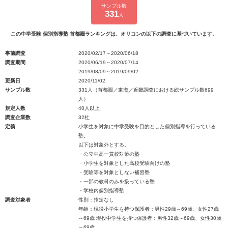
サンプル数
331
人
この中学受験 個別指導塾 首都圏ランキングは、オリコンの以下の調査に基づいています。
事前調査
2020/02/17～2020/06/18
調査期間
2020/06/19～2020/07/14
2019/08/09～2019/09/02
更新日
2020/11/02
サンプル数
331人（首都圏／東海／近畿調査における総サンプル数699
人）
規定人数
40人以上
調査企業数
32社
定義
小学生を対象に中学受験を目的とした個別指導を行っている
塾。
以下は対象外とする。
・公立中高一貫校対策の塾
・小学生を対象とした高校受験向けの塾
・受験等を対象としない補習塾
・一部の教科のみを扱っている塾
・学校内個別指導塾
調査対象者
性別：指定なし
年齢：現役小学生を持つ保護者：男性29歳～69歳、女性27歳
～69歳 現役中学生を持つ保護者：男性32歳～69歳、女性30歳
～69歳