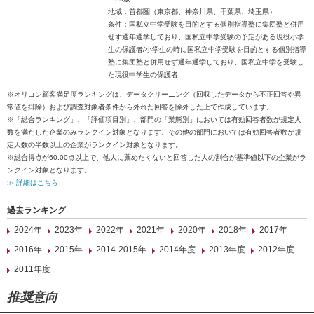
地域：首都圏（東京都、神奈川県、千葉県、埼玉県）
条件：国私立中学受験を目的とする個別指導塾に集団塾と併用
せず通年通学しており、国私立中学受験の予定がある現役小学
生の保護者/小学生の時に国私立中学受験を目的とする個別指導
塾に集団塾と併用せず通年通学しており、国私立中学を受験し
た現役中学生の保護者
※オリコン顧客満足度ランキングは、データクリーニング（回収したデータから不正回答や異
常値を排除）および調査対象者条件から外れた回答を除外した上で作成しています。
※「総合ランキング」、「評価項目別」、部門の「業態別」においては有効回答者数が規定人
数を満たした企業のみランクイン対象となります。その他の部門においては有効回答者数が規
定人数の半数以上の企業がランクイン対象となります。
※総合得点が60.00点以上で、他人に薦めたくないと回答した人の割合が基準値以下の企業がラ
ンクイン対象となります。
≫ 詳細はこちら
過去ランキング
2024年
2023年
2022年
2021年
2020年
2018年
2017年
2016年
2015年
2014-2015年
2014年度
2013年度
2012年度
2011年度
推奨意向