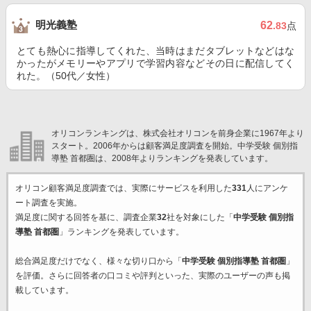
明光義塾
62
.83
点
とても熱心に指導してくれた、当時はまだタブレットなどはな
かったがメモリーやアプリで学習内容などその日に配信してく
れた。（50代／女性）
オリコンランキングは、株式会社オリコンを前身企業に1967年より
スタート。2006年からは顧客満足度調査を開始。中学受験 個別指
導塾 首都圏は、2008年よりランキングを発表しています。
オリコン顧客満足度調査では、実際にサービスを利用した
331
人にアンケ
ート調査を実施。
満足度に関する回答を基に、調査企業
32
社を対象にした「
中学受験 個別指
導塾 首都圏
」ランキングを発表しています。
総合満足度だけでなく、様々な切り口から「
中学受験 個別指導塾 首都圏
」
を評価。さらに回答者の口コミや評判といった、実際のユーザーの声も掲
載しています。