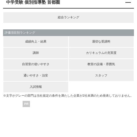
中学受験 個別指導塾 首都圏
総合ランキング
評価項目別ランキング
成績向上・結果
適切な受講料
講師
カリキュラムの充実度
自習室の使いやすさ
教室の設備・雰囲気
通いやすさ・治安
スタッフ
入試情報
※文字がグレーの部門は当社規定の条件を満たした企業が2社未満のため発表しておりません。
PR