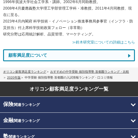
1996年筑波大学社会工学系・講師。2002年6月同助教授。
2008年4月慶應義塾大学理工学部管理工学科・准教授。2011年4月同教授、現
在に至る。
2023年4月内閣府 科学技術・イノベーション推進事務局参事官（インフラ・防
災担当）付上席科学技術政策フェロー（非常勤）
研究分野は応用統計解析、品質管理、マーケティング。
≫鈴木研究室についての詳細はこちら
顧客満足度について
オリコン顧客満足度ランキング
おすすめの中学受験 個別指導塾 首都圏ランキング・比較
2020年版
中学受験 個別指導塾 首都圏の入試情報ランキング・口コミ情報
オリコン顧客満足度
ランキング一覧
保険
関連ランキング
金融
関連ランキング
塾
関連ランキング