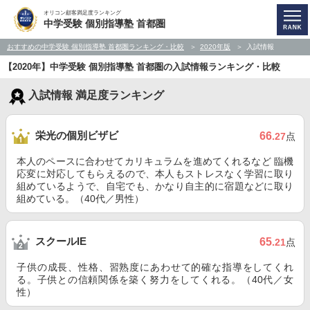
オリコン顧客満足度ランキング
中学受験 個別指導塾 首都圏
おすすめの中学受験 個別指導塾 首都圏ランキング・比較
2020年版
入試情報
【2020年】中学受験 個別指導塾 首都圏の入試情報ランキング・比較
入試情報 満足度ランキング
栄光の個別ビザビ
66
.27
点
本人のペースに合わせてカリキュラムを進めてくれるなど 臨機
応変に対応してもらえるので、本人もストレスなく学習に取り
組めているようで、自宅でも、かなり自主的に宿題などに取り
組めている。（40代／男性）
スクールIE
65
.21
点
子供の成長、性格、習熟度にあわせて的確な指導をしてくれ
る。子供との信頼関係を築く努力をしてくれる。（40代／女
性）