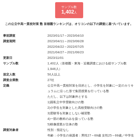
サンプル数
1,402
人
この公立中高一貫校対策 塾 首都圏ランキングは、オリコンの以下の調査に基づいています。
事前調査
2023/01/17～2023/04/10
調査期間
2023/04/11～2023/06/28
2022/04/22～2022/07/25
2021/04/27～2021/06/23
更新日
2023/11/01
サンプル数
1,402人（首都圏・東海・近畿調査における総サンプル数
1,946人）
規定人数
50人以上
調査企業数
27社
定義
公立中高一貫校対策を目的とし、小学生を対象に一定のカリキ
ュラムに沿った形で集団授業を行っている塾
ただし、以下は対象外とする
1)国私立中学受験向けの塾
2)小学生を対象とした高校受験向けの塾
3)受験等を対象としない補習塾
4)一部の教科のみを扱っている塾
5)映像授業が主体の塾
調査対象者
性別：指定なし
年齢：小学生の保護者：男性27～69歳 女性25～69歳／中学生