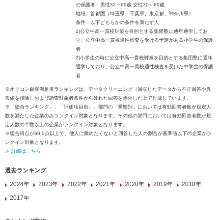
の保護者：男性32～69歳 女性30～69歳
地域：首都圏（埼玉県、千葉県、東京都、神奈川県）
条件：以下どちらかの条件を満たす人
1)公立中高一貫校対策を目的とする集団塾に通年通学してお
り、公立中高一貫校適性検査を受ける予定がある小学生の保護
者
2)小学生の時に公立中高一貫校対策を目的とする集団塾に通年
通学しており、公立中高一貫校適性検査を受けた中学生の保護
者
※オリコン顧客満足度ランキングは、データクリーニング（回収したデータから不正回答や異
常値を排除）および調査対象者条件から外れた回答を除外した上で作成しています。
※「総合ランキング」、「評価項目別」、部門の「業態別」においては有効回答者数が規定人
数を満たした企業のみランクイン対象となります。その他の部門においては有効回答者数が規
定人数の半数以上の企業がランクイン対象となります。
※総合得点が60.0点以上で、他人に薦めたくないと回答した人の割合が基準値以下の企業がラ
ンクイン対象となります。
≫ 詳細はこちら
過去ランキング
2024年
2023年
2022年
2021年
2020年
2019年
2018年
2017年