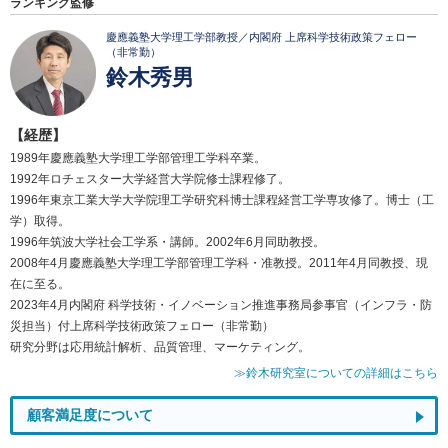
ランキング監修
慶應義塾大学理工学部教授／内閣府 上席科学技術政策フェロー
（非常勤）
鈴木秀男
【経歴】
1989年慶應義塾大学理工学部管理工学科卒業。
1992年ロチェスター大学経営大学院修士課程修了。
1996年東京工業大学大学院理工学研究科博士課程経営工学専攻修了。博士（工
学）取得。
1996年筑波大学社会工学系・講師。2002年6月同助教授。
2008年4月慶應義塾大学理工学部管理工学科・准教授。2011年4月同教授、現
在に至る。
2023年4月内閣府 科学技術・イノベーション推進事務局参事官（インフラ・防
災担当）付上席科学技術政策フェロー（非常勤）
研究分野は応用統計解析、品質管理、マーケティング。
≫鈴木研究室についての詳細はこちら
顧客満足度について