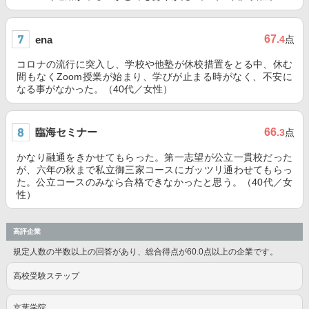
67
ena
.4
点
コロナの流行に突入し、学校や他塾が休校措置をとる中、休む
間もなくZoom授業が始まり、学びが止まる時がなく、不安に
なる事がなかった。（40代／女性）
臨海セミナー
66
.3
点
かなり融通をきかせてもらった。第一志望が公立一貫校だった
が、六年の秋まで私立御三家コースにガッツリ通わせてもらっ
た。公立コースのみなら合格できなかったと思う。（40代／女
性）
高評企業
規定人数の半数以上の回答があり、総合得点が60.0点以上の企業です。
高校受験ステップ
京葉学院