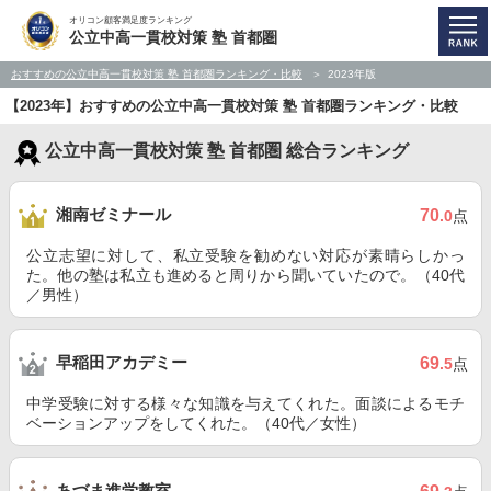
オリコン顧客満足度ランキング
公立中高一貫校対策 塾 首都圏
おすすめの公立中高一貫校対策 塾 首都圏ランキング・比較
2023年版
【2023年】おすすめの公立中高一貫校対策 塾 首都圏ランキング・比較
公立中高一貫校対策 塾 首都圏 総合ランキング
湘南ゼミナール
70
.0
点
公立志望に対して、私立受験を勧めない対応が素晴らしかっ
た。他の塾は私立も進めると周りから聞いていたので。（40代
／男性）
早稲田アカデミー
69
.5
点
中学受験に対する様々な知識を与えてくれた。面談によるモチ
ベーションアップをしてくれた。（40代／女性）
あづま進学教室