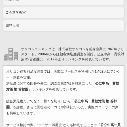
Ｚ会進学教室
四谷大塚
オリコンランキングは、株式会社オリコンを前身企業に1967年より
スタート。2006年からは顧客満足度調査を開始。公立中高一貫校対
策 塾 首都圏は、2017年よりランキングを発表しています。
オリコン顧客満足度調査では、実際にサービスを利用した
1,402
人にアンケ
ート調査を実施。
満足度に関する回答を基に、調査企業
27
社を対象にした「
公立中高一貫校
対策 塾 首都圏
」ランキングを発表しています。
総合満足度だけでなく、様々な切り口から「
公立中高一貫校対策 塾 首都
圏
」を評価。さらに回答者の口コミや評判といった、実際のユーザーの声
も掲載しています。
サービス検討の際、“ユーザー満足度”からも比較することで「
公立中高一貫