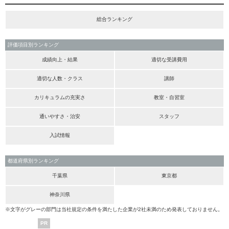
総合ランキング
評価項目別ランキング
成績向上・結果
適切な受講費用
適切な人数・クラス
講師
カリキュラムの充実さ
教室・自習室
通いやすさ・治安
スタッフ
入試情報
都道府県別ランキング
千葉県
東京都
神奈川県
※文字がグレーの部門は当社規定の条件を満たした企業が2社未満のため発表しておりません。
PR