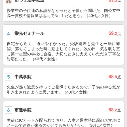
69
.3
点
授業中の子供達の私語がなかったと子供から聞いた。国公立中
高一貫校の情報量は地元でNo.１だと思う。（40代／女性）
栄光ゼミナール
69
.2
点
自宅から近く、通いやすかった。受験発表も先生と一緒に確
認。落ちてしまった時に励ましてくれた。次の日、気を取り直
し第一志望の学校に合格。大切なときに支えていただき丁寧な
対応だった。（40代／女性）
中萬学院
68
.9
点
先生が熱く誠意を持ってご指導くださるので、子供のやる気が
引き出されたように思います。（40代／女性）
市進学院
68
.2
点
生徒にICカードが配られており、入室と退室時に親のスマホに
メールで連絡が来るのがとてもありがたい。（30代／女性）