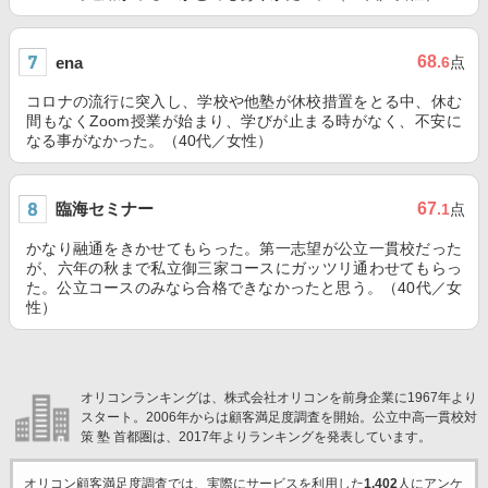
68
ena
.6
点
コロナの流行に突入し、学校や他塾が休校措置をとる中、休む
間もなくZoom授業が始まり、学びが止まる時がなく、不安に
なる事がなかった。（40代／女性）
臨海セミナー
67
.1
点
かなり融通をきかせてもらった。第一志望が公立一貫校だった
が、六年の秋まで私立御三家コースにガッツリ通わせてもらっ
た。公立コースのみなら合格できなかったと思う。（40代／女
性）
オリコンランキングは、株式会社オリコンを前身企業に1967年より
スタート。2006年からは顧客満足度調査を開始。公立中高一貫校対
策 塾 首都圏は、2017年よりランキングを発表しています。
オリコン顧客満足度調査では、実際にサービスを利用した
1,402
人にアンケ