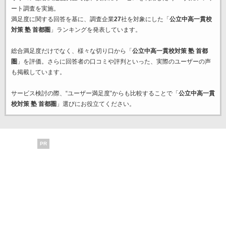
ート調査を実施。
満足度に関する回答を基に、調査企業
27
社を対象にした「
公立中高一貫校
対策 塾 首都圏
」ランキングを発表しています。
総合満足度だけでなく、様々な切り口から「
公立中高一貫校対策 塾 首都
圏
」を評価。さらに回答者の口コミや評判といった、実際のユーザーの声
も掲載しています。
サービス検討の際、“ユーザー満足度”からも比較することで「
公立中高一貫
校対策 塾 首都圏
」選びにお役立てください。
PR