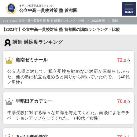
オリコン顧客満足度ランキング
公立中高一貫校対策 塾 首都圏
おすすめの公立中高一貫校対策 塾 首都圏ランキング・比較
2023年版
講師
【2023年】公立中高一貫校対策 塾 首都圏の講師ランキング・比較
講師 満足度ランキング
湘南ゼミナール
72
.2
点
公立志望に対して、私立受験を勧めない対応が素晴らしかっ
た。他の塾は私立も進めると周りから聞いていたので。（40代
／男性）
早稲田アカデミー
70
.9
点
中学受験に対する様々な知識を与えてくれた。面談によるモチ
ベーションアップをしてくれた。（40代／女性）
あづま進学教室