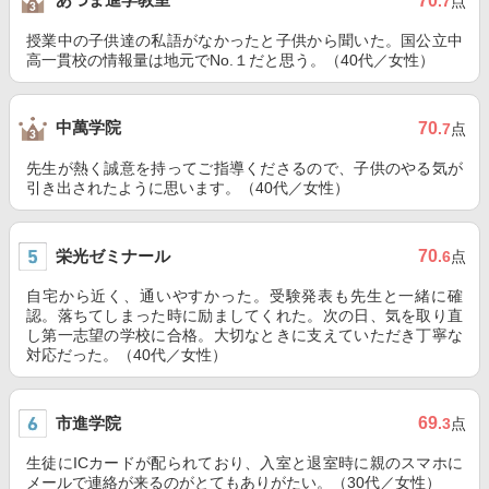
70
.7
点
授業中の子供達の私語がなかったと子供から聞いた。国公立中
高一貫校の情報量は地元でNo.１だと思う。（40代／女性）
中萬学院
70
.7
点
先生が熱く誠意を持ってご指導くださるので、子供のやる気が
引き出されたように思います。（40代／女性）
栄光ゼミナール
70
.6
点
自宅から近く、通いやすかった。受験発表も先生と一緒に確
認。落ちてしまった時に励ましてくれた。次の日、気を取り直
し第一志望の学校に合格。大切なときに支えていただき丁寧な
対応だった。（40代／女性）
市進学院
69
.3
点
生徒にICカードが配られており、入室と退室時に親のスマホに
メールで連絡が来るのがとてもありがたい。（30代／女性）