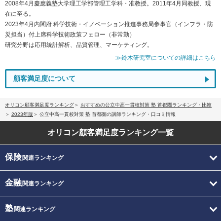
2008年4月慶應義塾大学理工学部管理工学科・准教授。2011年4月同教授、現
在に至る。
2023年4月内閣府 科学技術・イノベーション推進事務局参事官（インフラ・防
災担当）付上席科学技術政策フェロー（非常勤）
研究分野は応用統計解析、品質管理、マーケティング。
≫鈴木研究室についての詳細はこちら
顧客満足度について
オリコン顧客満足度ランキング
おすすめの公立中高一貫校対策 塾 首都圏ランキング・比較
2023年版
公立中高一貫校対策 塾 首都圏の講師ランキング・口コミ情報
オリコン顧客満足度
ランキング一覧
保険
関連ランキング
金融
関連ランキング
塾
関連ランキング