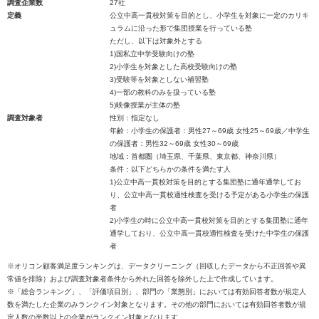
調査企業数
27社
定義
公立中高一貫校対策を目的とし、小学生を対象に一定のカリキ
ュラムに沿った形で集団授業を行っている塾
ただし、以下は対象外とする
1)国私立中学受験向けの塾
2)小学生を対象とした高校受験向けの塾
3)受験等を対象としない補習塾
4)一部の教科のみを扱っている塾
5)映像授業が主体の塾
調査対象者
性別：指定なし
年齢：小学生の保護者：男性27～69歳 女性25～69歳／中学生
の保護者：男性32～69歳 女性30～69歳
地域：首都圏（埼玉県、千葉県、東京都、神奈川県）
条件：以下どちらかの条件を満たす人
1)公立中高一貫校対策を目的とする集団塾に通年通学してお
り、公立中高一貫校適性検査を受ける予定がある小学生の保護
者
2)小学生の時に公立中高一貫校対策を目的とする集団塾に通年
通学しており、公立中高一貫校適性検査を受けた中学生の保護
者
※オリコン顧客満足度ランキングは、データクリーニング（回収したデータから不正回答や異
常値を排除）および調査対象者条件から外れた回答を除外した上で作成しています。
※「総合ランキング」、「評価項目別」、部門の「業態別」においては有効回答者数が規定人
数を満たした企業のみランクイン対象となります。その他の部門においては有効回答者数が規
定人数の半数以上の企業がランクイン対象となります。