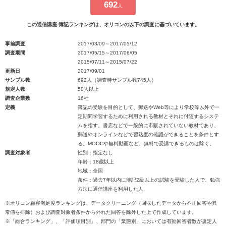
692
人
この通信講座 簿記ランキングは、オリコンの以下の調査に基づいています。
事前調査
2017/03/09～2017/05/12
調査期間
2017/05/15～2017/06/05
2015/07/11～2015/07/22
更新日
2017/09/01
サンプル数
692人（調査時サンプル数745人）
規定人数
50人以上
調査企業数
16社
定義
簿記の受験を目的として、郵送やWeb等により学校等以外で一
定期間学習するために利用される教材とそれに付随するシステ
ムを指す。書店などで一般的に市販されていない教材であり、
郵送やオンラインなどで習熟度の確認ができることを条件とす
る。MOOCや無料動画など、無料で受講できるものは除く。
調査対象者
性別：指定なし
年齢：18歳以上
地域：全国
条件：過去7年以内に簿記2級以上の試験を受験した人で、勉強
方法に通信講座を利用した人
※オリコン顧客満足度ランキングは、データクリーニング（回収したデータから不正回答や異
常値を排除）および調査対象者条件から外れた回答を除外した上で作成しています。
※「総合ランキング」、「評価項目別」、部門の「業態別」においては有効回答者数が規定人