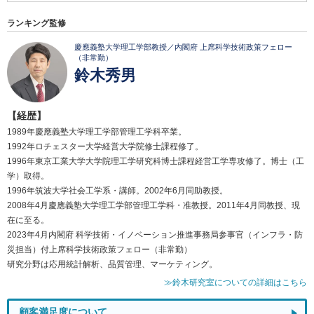
ランキング監修
慶應義塾大学理工学部教授／内閣府 上席科学技術政策フェロー
（非常勤）
鈴木秀男
【経歴】
1989年慶應義塾大学理工学部管理工学科卒業。
1992年ロチェスター大学経営大学院修士課程修了。
1996年東京工業大学大学院理工学研究科博士課程経営工学専攻修了。博士（工
学）取得。
1996年筑波大学社会工学系・講師。2002年6月同助教授。
2008年4月慶應義塾大学理工学部管理工学科・准教授。2011年4月同教授、現
在に至る。
2023年4月内閣府 科学技術・イノベーション推進事務局参事官（インフラ・防
災担当）付上席科学技術政策フェロー（非常勤）
研究分野は応用統計解析、品質管理、マーケティング。
≫鈴木研究室についての詳細はこちら
顧客満足度について