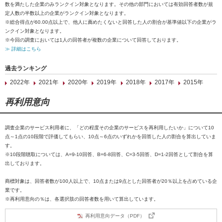
数を満たした企業のみランクイン対象となります。その他の部門においては有効回答者数が規
定人数の半数以上の企業がランクイン対象となります。
※総合得点が60.00点以上で、他人に薦めたくないと回答した人の割合が基準値以下の企業がラ
ンクイン対象となります。
※今回の調査においては1人の回答者が複数の企業について回答しております。
≫ 詳細はこちら
過去ランキング
2022年
2021年
2020年
2019年
2018年
2017年
2015年
再利用意向
調査企業のサービス利用者に、「どの程度その企業のサービスを再利用したいか」について10
点～1点の10段階で評価してもらい、10点～6点のいずれかを回答した人の割合を算出していま
す。
※10段階聴取については、A=9-10回答、B=6-8回答、C=3-5回答、D=1-2回答として割合を算
出しております。
商標対象は、回答者数が100人以上で、10点または9点とした回答者が20％以上を占めている企
業です。
※再利用意向の％は、各選択肢の回答者数を用いて算出しています。
再利用意向データ（PDF）