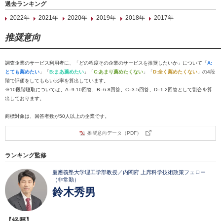
過去ランキング
2022年
2021年
2020年
2019年
2018年
2017年
推奨意向
調査企業のサービス利用者に、「どの程度その企業のサービスを推奨したいか」について「
A:
とても薦めたい
」「
B:まあ薦めたい
」「
C:あまり薦めたくない
」「
D:全く薦めたくない
」の4段
階で評価をしてもらい比率を算出しています。
※10段階聴取については、A=9-10回答、B=6-8回答、C=3-5回答、D=1-2回答として割合を算
出しております。
商標対象は、回答者数が50人以上の企業です。
推奨意向データ（PDF）
ランキング監修
慶應義塾大学理工学部教授／内閣府 上席科学技術政策フェロー
（非常勤）
鈴木秀男
【経歴】