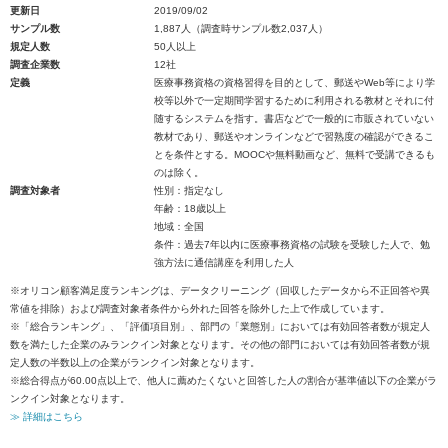
更新日
2019/09/02
サンプル数
1,887人（調査時サンプル数2,037人）
規定人数
50人以上
調査企業数
12社
定義
医療事務資格の資格習得を目的として、郵送やWeb等により学
校等以外で一定期間学習するために利用される教材とそれに付
随するシステムを指す。書店などで一般的に市販されていない
教材であり、郵送やオンラインなどで習熟度の確認ができるこ
とを条件とする。MOOCや無料動画など、無料で受講できるも
のは除く。
調査対象者
性別：指定なし
年齢：18歳以上
地域：全国
条件：過去7年以内に医療事務資格の試験を受験した人で、勉
強方法に通信講座を利用した人
※オリコン顧客満足度ランキングは、データクリーニング（回収したデータから不正回答や異
常値を排除）および調査対象者条件から外れた回答を除外した上で作成しています。
※「総合ランキング」、「評価項目別」、部門の「業態別」においては有効回答者数が規定人
数を満たした企業のみランクイン対象となります。その他の部門においては有効回答者数が規
定人数の半数以上の企業がランクイン対象となります。
※総合得点が60.00点以上で、他人に薦めたくないと回答した人の割合が基準値以下の企業がラ
ンクイン対象となります。
≫ 詳細はこちら