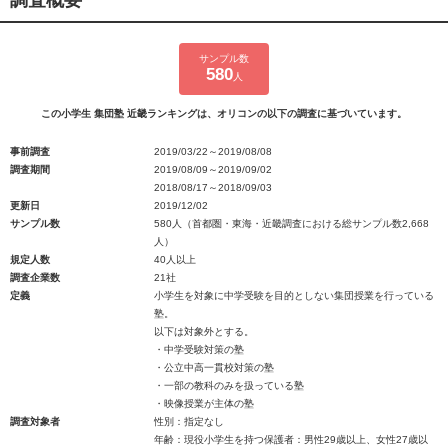
調査概要
サンプル数
580
人
この小学生 集団塾 近畿ランキングは、オリコンの以下の調査に基づいています。
事前調査
2019/03/22～2019/08/08
調査期間
2019/08/09～2019/09/02
2018/08/17～2018/09/03
更新日
2019/12/02
サンプル数
580人（首都圏・東海・近畿調査における総サンプル数2,668
人）
規定人数
40人以上
調査企業数
21社
定義
小学生を対象に中学受験を目的としない集団授業を行っている
塾。
以下は対象外とする。
・中学受験対策の塾
・公立中高一貫校対策の塾
・一部の教科のみを扱っている塾
・映像授業が主体の塾
調査対象者
性別：指定なし
年齢：現役小学生を持つ保護者：男性29歳以上、女性27歳以