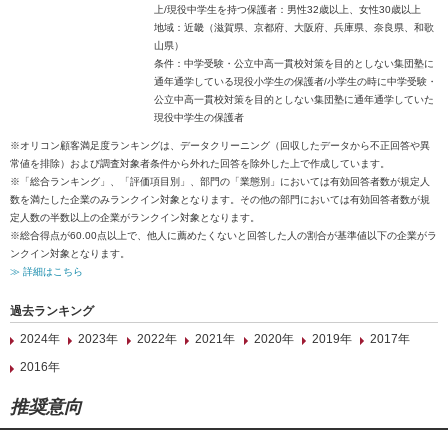
上/現役中学生を持つ保護者：男性32歳以上、女性30歳以上
地域：近畿（滋賀県、京都府、大阪府、兵庫県、奈良県、和歌
山県）
条件：中学受験・公立中高一貫校対策を目的としない集団塾に
通年通学している現役小学生の保護者/小学生の時に中学受験・
公立中高一貫校対策を目的としない集団塾に通年通学していた
現役中学生の保護者
※オリコン顧客満足度ランキングは、データクリーニング（回収したデータから不正回答や異
常値を排除）および調査対象者条件から外れた回答を除外した上で作成しています。
※「総合ランキング」、「評価項目別」、部門の「業態別」においては有効回答者数が規定人
数を満たした企業のみランクイン対象となります。その他の部門においては有効回答者数が規
定人数の半数以上の企業がランクイン対象となります。
※総合得点が60.00点以上で、他人に薦めたくないと回答した人の割合が基準値以下の企業がラ
ンクイン対象となります。
≫ 詳細はこちら
過去ランキング
2024年
2023年
2022年
2021年
2020年
2019年
2017年
2016年
推奨意向