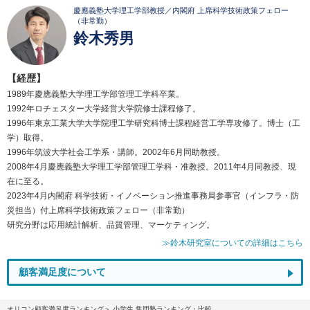
慶應義塾大学理工学部教授／内閣府 上席科学技術政策フェロー
（非常勤）
鈴木秀男
【経歴】
1989年慶應義塾大学理工学部管理工学科卒業。
1992年ロチェスター大学経営大学院修士課程修了。
1996年東京工業大学大学院理工学研究科博士課程経営工学専攻修了。博士（工
学）取得。
1996年筑波大学社会工学系・講師。2002年6月同助教授。
2008年4月慶應義塾大学理工学部管理工学科・准教授。2011年4月同教授、現
在に至る。
2023年4月内閣府 科学技術・イノベーション推進事務局参事官（インフラ・防
災担当）付上席科学技術政策フェロー（非常勤）
研究分野は応用統計解析、品質管理、マーケティング。
≫鈴木研究室についての詳細はこちら
顧客満足度について
オリコン顧客満足度ランキング
小学生 集団塾ランキング・比較