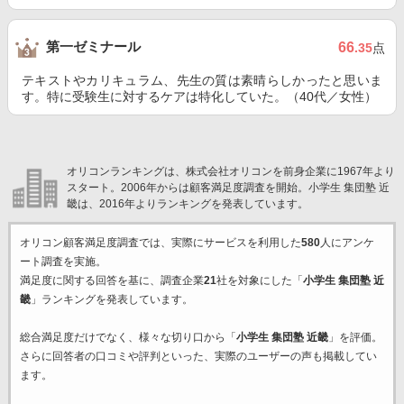
第一ゼミナール
66
.35
点
テキストやカリキュラム、先生の質は素晴らしかったと思いま
す。特に受験生に対するケアは特化していた。（40代／女性）
オリコンランキングは、株式会社オリコンを前身企業に1967年より
スタート。2006年からは顧客満足度調査を開始。小学生 集団塾 近
畿は、2016年よりランキングを発表しています。
オリコン顧客満足度調査では、実際にサービスを利用した
580
人にアンケ
ート調査を実施。
満足度に関する回答を基に、調査企業
21
社を対象にした「
小学生 集団塾 近
畿
」ランキングを発表しています。
総合満足度だけでなく、様々な切り口から「
小学生 集団塾 近畿
」を評価。
さらに回答者の口コミや評判といった、実際のユーザーの声も掲載してい
ます。