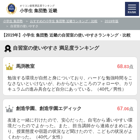
オリコン顧客満足度ランキング
小学生 集団塾 近畿
小学生 集団塾
おすすめの小学生 集団塾 近畿ランキング・比較
2019年版
自習室の使いやすさ
【2019年】小学生 集団塾 近畿の自習室の使いやすさランキング・比較
自習室の使いやすさ 満足度ランキング
馬渕教室
68
.83
点
勉強する環境が自然と身についており、ハードな勉強時間をこ
なさないといけないが、わからないところのフォローや、カリ
キュラムの進み具合など自分にあっている。（40代／男性）
創造学園、創造学園エディック
67
.06
点
友達と一緒に行けたので、安心だった。自宅から通いやすい環
境だったのでよかった。また、担当講師から連絡がまめにあ
り、授業態度や宿題の状況など聞けたので、こどもの状況がよ
くわかった。（40代／女性）