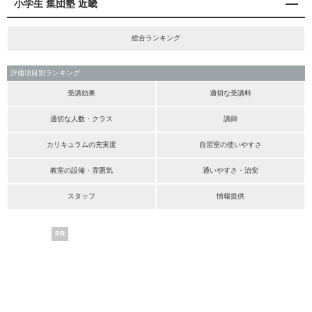
小学生 集団塾 近畿
総合ランキング
評価項目別ランキング
受講効果
適切な受講料
適切な人数・クラス
講師
カリキュラムの充実度
自習室の使いやすさ
教室の設備・雰囲気
通いやすさ・治安
スタッフ
情報提供
PR