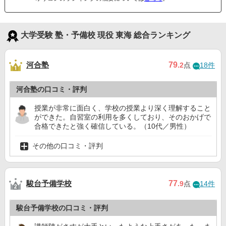
大学受験 塾・予備校 現役 東海 総合ランキング
河合塾
79
.2
点
18件
河合塾の口コミ・評判
授業が非常に面白く、学校の授業より深く理解すること
ができた。自習室の利用を多くしており、そのおかげで
合格できたと強く確信している。（10代／男性）
その他の口コミ・評判
駿台予備学校
77
.9
点
14件
駿台予備学校の口コミ・評判