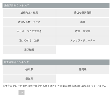
評価項目別ランキング
成績向上・結果
適切な受講費用
適切な人数・クラス
講師
カリキュラムの充実さ
教室・自習室
通いやすさ・治安
スタッフ・チューター
提供情報
都道府県別ランキング
岐阜県
静岡県
愛知県
※文字がグレーの部門は当社規定の条件を満たした企業が2社未満のため発表しておりません。
PR