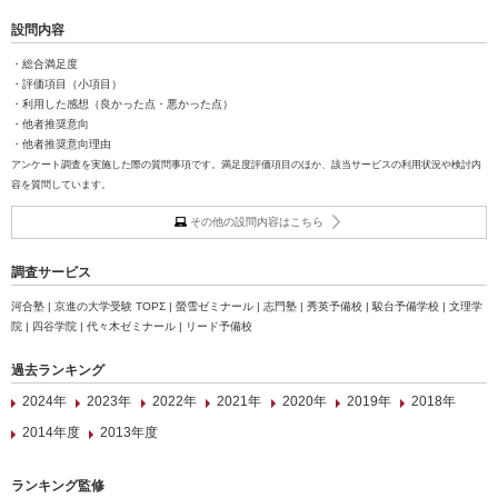
設問内容
・総合満足度
・評価項目（小項目）
・利用した感想（良かった点・悪かった点）
・他者推奨意向
・他者推奨意向理由
アンケート調査を実施した際の質問事項です。満足度評価項目のほか、該当サービスの利用状況や検討内
容を質問しています。
その他の設問内容はこちら
調査サービス
河合塾 | 京進の大学受験 TOPΣ | 螢雪ゼミナール | 志門塾 | 秀英予備校 | 駿台予備学校 | 文理学
院 | 四谷学院 | 代々木ゼミナール | リード予備校
過去ランキング
2024年
2023年
2022年
2021年
2020年
2019年
2018年
2014年度
2013年度
ランキング監修