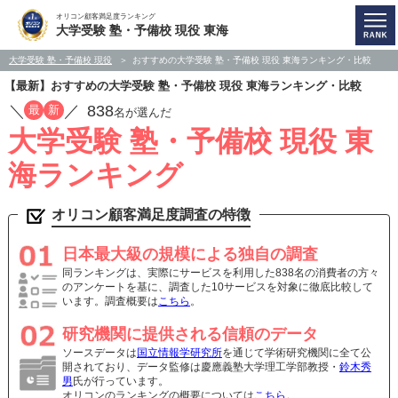
オリコン顧客満足度ランキング
大学受験 塾・予備校 現役 東海
大学受験 塾・予備校 現役
おすすめの大学受験 塾・予備校 現役 東海ランキング・比較
【最新】おすすめの大学受験 塾・予備校 現役 東海ランキング・比較
／
／
838
最
新
名が選んだ
大学受験 塾・予備校 現役 東
海ランキング
オリコン顧客満足度調査の特徴
日本最大級の規模による独自の調査
同ランキングは、実際にサービスを利用した838名の消費者の方々
のアンケートを基に、調査した10サービスを対象に徹底比較して
います。調査概要は
こちら
。
研究機関に提供される信頼のデータ
ソースデータは
国立情報学研究所
を通じて学術研究機関に全て公
開されており、データ監修は慶應義塾大学理工学部教授・
鈴木秀
男
氏が行っています。
オリコンのランキングの概要については
こちら
。