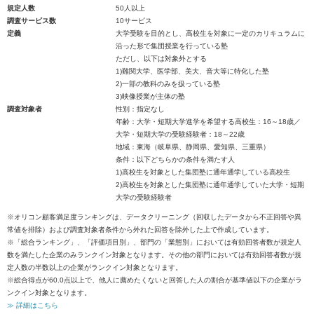
規定人数
50人以上
調査サービス数
10サービス
定義
大学受験を目的とし、高校生を対象に一定のカリキュラムに
沿った形で集団授業を行っている塾
ただし、以下は対象外とする
1)難関大学、医学部、美大、音大等に特化した塾
2)一部の教科のみを扱っている塾
3)映像授業が主体の塾
調査対象者
性別：指定なし
年齢：大学・短期大学進学を希望する高校生：16～18歳／
大学・短期大学の受験経験者：18～22歳
地域：東海（岐阜県、静岡県、愛知県、三重県）
条件：以下どちらかの条件を満たす人
1)高校生を対象とした集団塾に通年通学している高校生
2)高校生を対象とした集団塾に通年通学していた大学・短期
大学の受験経験者
※オリコン顧客満足度ランキングは、データクリーニング（回収したデータから不正回答や異
常値を排除）および調査対象者条件から外れた回答を除外した上で作成しています。
※「総合ランキング」、「評価項目別」、部門の「業態別」においては有効回答者数が規定人
数を満たした企業のみランクイン対象となります。その他の部門においては有効回答者数が規
定人数の半数以上の企業がランクイン対象となります。
※総合得点が60.0点以上で、他人に薦めたくないと回答した人の割合が基準値以下の企業がラ
ンクイン対象となります。
≫ 詳細はこちら