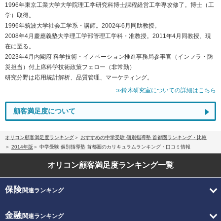
1996年東京工業大学大学院理工学研究科博士課程経営工学専攻修了。博士（工
学）取得。
1996年筑波大学社会工学系・講師。2002年6月同助教授。
2008年4月慶應義塾大学理工学部管理工学科・准教授。2011年4月同教授、現
在に至る。
2023年4月内閣府 科学技術・イノベーション推進事務局参事官（インフラ・防
災担当）付上席科学技術政策フェロー（非常勤）
研究分野は応用統計解析、品質管理、マーケティング。
≫鈴木研究室についての詳細はこちら
顧客満足度について
オリコン顧客満足度ランキング
おすすめの中学受験 個別指導塾 首都圏ランキング・比較
2014年版
中学受験 個別指導塾 首都圏のカリキュラムランキング・口コミ情報
オリコン顧客満足度
ランキング一覧
保険
関連ランキング
金融
関連ランキング