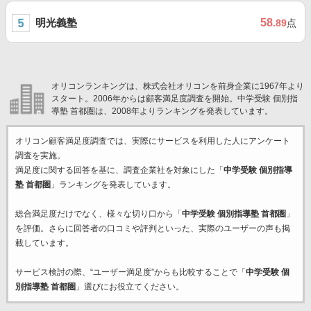
明光義塾
58
.89
点
オリコンランキングは、株式会社オリコンを前身企業に1967年より
スタート。2006年からは顧客満足度調査を開始。中学受験 個別指
導塾 首都圏は、2008年よりランキングを発表しています。
オリコン顧客満足度調査では、実際にサービスを利用した
人にアンケート
調査を実施。
満足度に関する回答を基に、調査企業
社を対象にした「
中学受験 個別指導
塾 首都圏
」ランキングを発表しています。
総合満足度だけでなく、様々な切り口から「
中学受験 個別指導塾 首都圏
」
を評価。さらに回答者の口コミや評判といった、実際のユーザーの声も掲
載しています。
サービス検討の際、“ユーザー満足度”からも比較することで「
中学受験 個
別指導塾 首都圏
」選びにお役立てください。