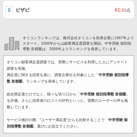
ビザビ
61
.33
点
オリコンランキングは、株式会社オリコンを前身企業に1967年より
スタート。2006年からは顧客満足度調査を開始。中学受験 個別指
導塾 首都圏は、2008年よりランキングを発表しています。
オリコン顧客満足度調査では、実際にサービスを利用した
人にアンケート
調査を実施。
満足度に関する回答を基に、調査企業
社を対象にした「
中学受験 個別指導
塾 首都圏
」ランキングを発表しています。
総合満足度だけでなく、様々な切り口から「
中学受験 個別指導塾 首都圏
」
を評価。さらに回答者の口コミや評判といった、実際のユーザーの声も掲
載しています。
サービス検討の際、“ユーザー満足度”からも比較することで「
中学受験 個
別指導塾 首都圏
」選びにお役立てください。