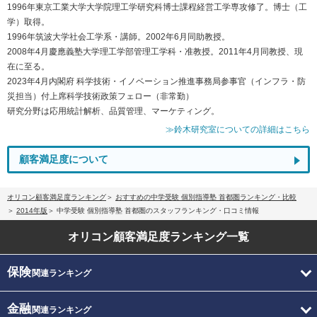
1996年東京工業大学大学院理工学研究科博士課程経営工学専攻修了。博士（工
学）取得。
1996年筑波大学社会工学系・講師。2002年6月同助教授。
2008年4月慶應義塾大学理工学部管理工学科・准教授。2011年4月同教授、現
在に至る。
2023年4月内閣府 科学技術・イノベーション推進事務局参事官（インフラ・防
災担当）付上席科学技術政策フェロー（非常勤）
研究分野は応用統計解析、品質管理、マーケティング。
≫鈴木研究室についての詳細はこちら
顧客満足度について
オリコン顧客満足度ランキング
おすすめの中学受験 個別指導塾 首都圏ランキング・比較
2014年版
中学受験 個別指導塾 首都圏のスタッフランキング・口コミ情報
オリコン顧客満足度
ランキング一覧
保険
関連ランキング
金融
関連ランキング