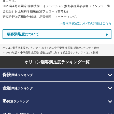
在に至る。
2023年4月内閣府 科学技術・イノベーション推進事務局参事官（インフラ・防
災担当）付上席科学技術政策フェロー（非常勤）
研究分野は応用統計解析、品質管理、マーケティング。
≫鈴木研究室についての詳細はこちら
顧客満足度について
オリコン顧客満足度ランキング
おすすめの中学受験 集団塾 近畿ランキング・比較
2014年版
中学受験 集団塾 近畿の結果に対する満足度ランキング・口コミ情報
オリコン顧客満足度
ランキング一覧
保険
関連ランキング
金融
関連ランキング
塾
関連ランキング