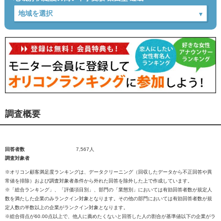
調査概要
回答者数
7,567人
調査対象者
※オリコン顧客満足度ランキングは、データクリーニング（回収したデータから不正回答や異
常値を排除）および調査対象者条件から外れた回答を除外した上で作成しています。
※「総合ランキング」、「評価項目別」、部門の「業態別」においては有効回答者数が規定人
数を満たした企業のみランクイン対象となります。その他の部門においては有効回答者数が規
定人数の半数以上の企業がランクイン対象となります。
※総合得点が60.00点以上で、他人に薦めたくないと回答した人の割合が基準値以下の企業がラ