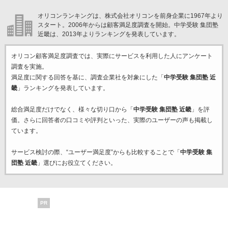
オリコンランキングは、株式会社オリコンを前身企業に1967年より
スタート。2006年からは顧客満足度調査を開始。中学受験 集団塾
近畿は、2013年よりランキングを発表しています。
オリコン顧客満足度調査では、実際にサービスを利用した
人にアンケート
調査を実施。
満足度に関する回答を基に、調査企業
社を対象にした「
中学受験 集団塾 近
畿
」ランキングを発表しています。
総合満足度だけでなく、様々な切り口から「
中学受験 集団塾 近畿
」を評
価。さらに回答者の口コミや評判といった、実際のユーザーの声も掲載し
ています。
サービス検討の際、“ユーザー満足度”からも比較することで「
中学受験 集
団塾 近畿
」選びにお役立てください。
PR