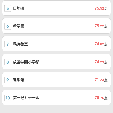
日能研
75
.52
点
希学園
75
.22
点
馬渕教室
74
.62
点
成基学園小学部
74
.23
点
進学館
71
.23
点
第一ゼミナール
70
.76
点