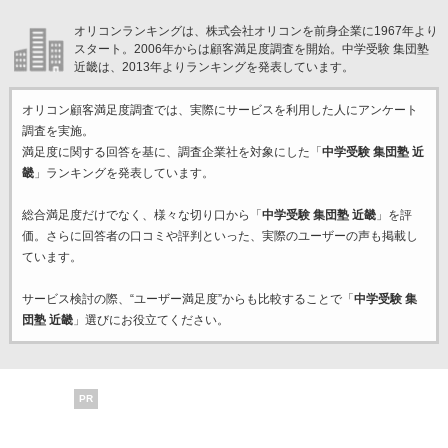
オリコンランキングは、株式会社オリコンを前身企業に1967年より
スタート。2006年からは顧客満足度調査を開始。中学受験 集団塾
近畿は、2013年よりランキングを発表しています。
オリコン顧客満足度調査では、実際にサービスを利用した
人にアンケート
調査を実施。
満足度に関する回答を基に、調査企業
社を対象にした「
中学受験 集団塾 近
畿
」ランキングを発表しています。
総合満足度だけでなく、様々な切り口から「
中学受験 集団塾 近畿
」を評
価。さらに回答者の口コミや評判といった、実際のユーザーの声も掲載し
ています。
サービス検討の際、“ユーザー満足度”からも比較することで「
中学受験 集
団塾 近畿
」選びにお役立てください。
PR