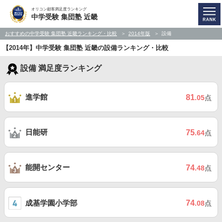
オリコン顧客満足度ランキング
中学受験 集団塾 近畿
おすすめの中学受験 集団塾 近畿ランキング・比較
2014年版
設備
【2014年】中学受験 集団塾 近畿の設備ランキング・比較
設備 満足度ランキング
進学館
81
.05
点
日能研
75
.64
点
能開センター
74
.48
点
成基学園小学部
74
.08
点