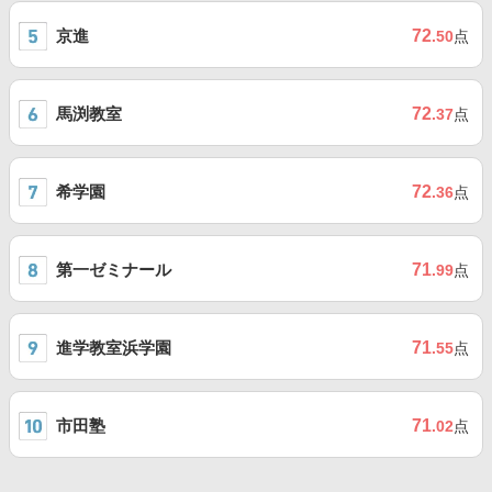
京進
72
.50
点
馬渕教室
72
.37
点
希学園
72
.36
点
第一ゼミナール
71
.99
点
進学教室浜学園
71
.55
点
市田塾
71
.02
点