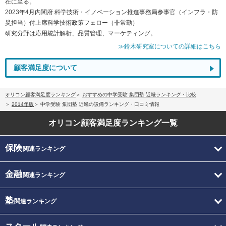
在に至る。
2023年4月内閣府 科学技術・イノベーション推進事務局参事官（インフラ・防
災担当）付上席科学技術政策フェロー（非常勤）
研究分野は応用統計解析、品質管理、マーケティング。
≫鈴木研究室についての詳細はこちら
顧客満足度について
オリコン顧客満足度ランキング
おすすめの中学受験 集団塾 近畿ランキング・比較
2014年版
中学受験 集団塾 近畿の設備ランキング・口コミ情報
オリコン顧客満足度
ランキング一覧
保険
関連ランキング
金融
関連ランキング
塾
関連ランキング