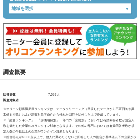
調査概要
回答者数
7,567人
調査対象者
※オリコン顧客満足度ランキングは、データクリーニング（回収したデータから不正回答や異
常値を排除）および調査対象者条件から外れた回答を除外した上で作成しています。
※「総合ランキング」、「評価項目別」、部門の「業態別」においては有効回答者数が規定人
数を満たした企業のみランクイン対象となります。その他の部門においては有効回答者数が規
定人数の半数以上の企業がランクイン対象となります。
※総合得点が60.00点以上で、他人に薦めたくないと回答した人の割合が基準値以下の企業がラ