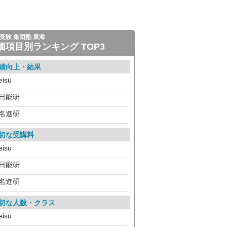
受験 集団塾 東海
価項目別ランキング TOP3
績向上・結果
eisu
日能研
名進研
切な受講料
eisu
日能研
名進研
切な人数・クラス
eisu