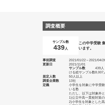
調査概要
サンプル数
この中学受験 
439
います。
人
事前調査
2021/01/22～2021/04/2
更新日
2021/11/01
サンプル数
439
ける総サンプル数8,007
規定人数
50人以上
調査企業数
13社
定義
小学生を対象に中学受験
いる塾
ただし、以下は対象外と
1)公立中高一貫校対策
2)小学生を対象とした