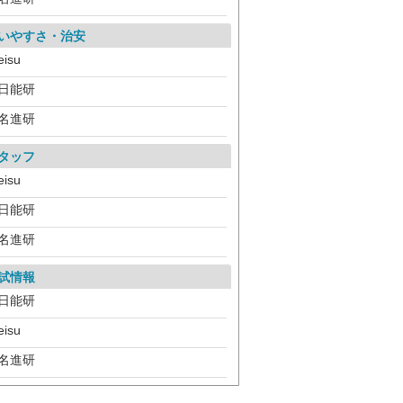
いやすさ・治安
eisu
日能研
名進研
タッフ
eisu
日能研
名進研
試情報
日能研
eisu
名進研