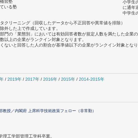
い補習塾
小学生
っている塾
に通年
中学生
タクリーニング（回収したデータから不正回答や異常値を排除）
除外した上で作成しています。
部門の「業態別」においては有効回答者数が規定人数を満たした企業の
数以上の企業がランクイン対象となります。
めたくないと回答した人の割合が基準値以下の企業がランクイン対象とな
0年
/
2019年
/
2017年
/
2016年
/
2015年
/
2014-2015年
部教授／内閣府 上席科学技術政策フェロー（非常勤）
大学理工学部管理工学科卒業。