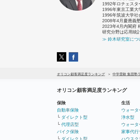
1992年ロチェス
1996年東京工業
1996年筑波大学
2008年4月慶應
2023年4月内閣
研究分野は応用統
≫ 鈴木研究室につ
オリコン顧客満足度ランキング
中学受験 集団塾
オリコン顧客満足度ランキング
保険
生活
自動車保険
ウォータ
└
ダイレクト型
浄水型
└
代理店型
ウォータ
バイク保険
家事代行
└
ダイレクト型
ハウスク