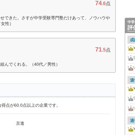
74
.6
点
任せできた。さすが中学受験専門塾だけあって、ノウハウや
中学
／女性）
評
成
71
.5
点
組んでくれる。（40代／男性）
適
得点が60.0点以上の企業です。
適
京進