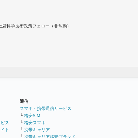
付上席科学技術政策フェロー（非常勤）
通信
ト
スマホ・携帯通信サービス
└
格安SIM
ービス
└
格安スマホ
サイト
└
携帯キャリア
└
携帯キャリア格安ブランド