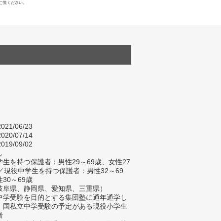
ご覧ください。
021/06/23
020/07/14
019/09/02
し
生を持つ保護者：男性29～69歳、女性27
／現役中学生を持つ保護者：男性32～69
30～69歳
岐阜県、静岡県、愛知県、三重県）
中学受験を目的とする集団塾に通年通学し
、国私立中学受験の予定がある現役小学生
者