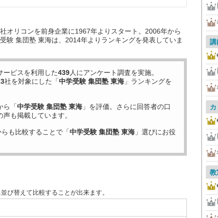
オリコンを前身企業に1967年よりスタート。2006年から
験 集団塾 東海は、2014年よりランキングを発表していま
講
サービスを利用した
439
人にアンケート調査を実施。
13
社を対象にした「
中学受験 集団塾 東海
」ランキングを
から「
中学受験 集団塾 東海
」を評価。さらに回答者の口
カ
の声も掲載しています。
からも比較することで「
中学受験 集団塾 東海
」選びにお役
教
に並び替えて比較することが出来ます。