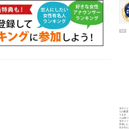
PR
当サイト
らの配置
ります。
とは固く
当サイト
作成した
出された