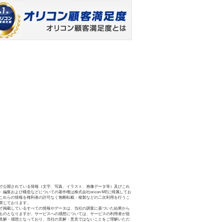
で公開されている情報（文字、写真、イラスト、画像データ等）及びこれ
・編集および構造などについての著作権は株式会社oricon MEに帰属してお
これらの情報を権利者の許可なく無断転載・複製などの二次利用を行うこ
禁じております。
で掲載しているすべての情報やデータは、当社の調査に基づいた結果から
ものとなりますが、サービスへの感想については、サービスの利用者が提
見解・感想となっており、当社の見解・意見ではないことをご理解いただ