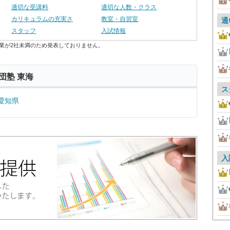
適切な受講料
適切な人数・クラス
カリキュラムの充実さ
教室・自習室
通
スタッフ
入試情報
業が2社未満のため発表しておりません。
団塾 東海
ス
愛知県
入