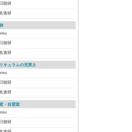
日能研
名進研
師
eisu
日能研
名進研
リキュラムの充実さ
eisu
日能研
名進研
室・自習室
eisu
日能研
名進研