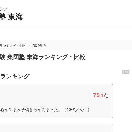
ング
塾 東海
海ランキング・比較
2021年版
受験 集団塾 東海ランキング・比較
PR
合ランキング
75
.1
点
心が生まれ学習意欲が高まった。（40代／女性）