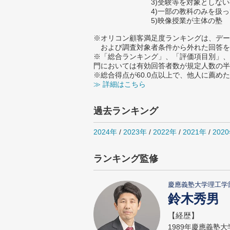
3)受験等を対象としな
4)一部の教科のみを扱
5)映像授業が主体の塾
※オリコン顧客満足度ランキングは、デー
および調査対象者条件から外れた回答を
※「総合ランキング」、「評価項目別」、
門においては有効回答者数が規定人数の半
※総合得点が60.0点以上で、他人に薦
≫ 詳細はこちら
過去ランキング
2024年
/
2023年
/
2022年
/
2021年
/
202
ランキング監修
慶應義塾大学理工学
鈴木秀男
【経歴】
1989年慶應義塾