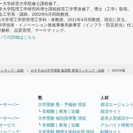
ター大学経営大学院修士課程修了。
大学大学院理工学研究科博士課程経営工学専攻修了。博士（工学）取得。
社会工学系・講師。2002年6月同助教授。
義塾大学理工学部管理工学科・准教授。2011年4月同教授、現在に至る。
府 科学技術・イノベーション推進事務局参事官（インフラ・防災担当）
計解析、品質管理、マーケティング。
いての詳細はこちら
ランキング・比較
おすすめの中学受験 集団塾 東海ランキング・比較
2021年版
塾
人材
ーサーバー
大学受験 塾・予備校 現役
就活エージェン
└
首都圏
｜
東海
｜
近畿
就活サイト
ーサーバー
大学受験 個別指導塾 現役
逆求人型就活サ
サービス
└
首都圏
｜
東海
｜
近畿
アルバイト情報
リーニング
大学受験 難関大学特化型 現役
転職サイト