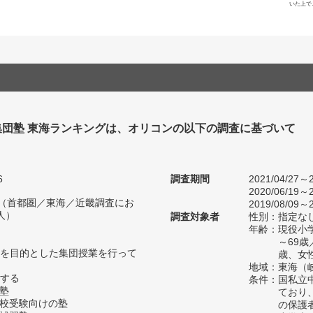
いた上で
集団塾 東海ランキングは、オリコンの以下の調査に基づいて
6
調査期間
2021/04/27～2
2020/06/19～2
人（首都圏／東海／近畿調査にお
2019/08/09～2
人）
調査対象者
性別：指定な
年齢：現役小学
～69歳
を目的とした集団授業を行って
歳、女性
地域：東海（
する
条件：国私立
の塾
ており
高校受験向けの塾
の保護