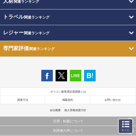
人材
関連ランキング
トラベル
関連ランキング
レジャー
関連ランキング
専門家評価
関連ランキング
オリコン顧客満足度調査とは
調査方法
掲載規約
お問い合わせ
会社概要
個人情報保護方針
引用・転載について
もくじ
利用者の声について
当サイトで公開されている情報（文字、写真、イラスト、画像データ等）及びこれらの配置・