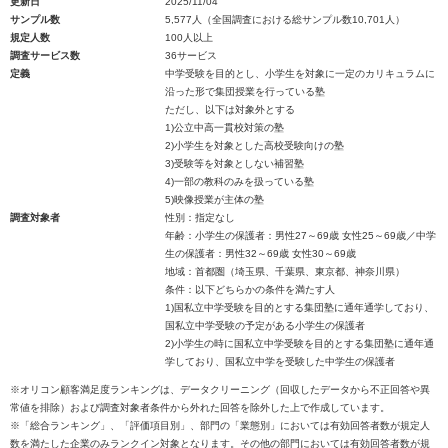
更新日
2025/11/04
サンプル数
5,577人（全国調査における総サンプル数10,701人）
規定人数
100人以上
調査サービス数
36サービス
定義
中学受験を目的とし、小学生を対象に一定のカリキュラムに
沿った形で集団授業を行っている塾
ただし、以下は対象外とする
1)公立中高一貫校対策の塾
2)小学生を対象とした高校受験向けの塾
3)受験等を対象としない補習塾
4)一部の教科のみを扱っている塾
5)映像授業が主体の塾
調査対象者
性別：指定なし
年齢：小学生の保護者：男性27～69歳 女性25～69歳／中学
生の保護者：男性32～69歳 女性30～69歳
地域：首都圏（埼玉県、千葉県、東京都、神奈川県）
条件：以下どちらかの条件を満たす人
1)国私立中学受験を目的とする集団塾に通年通学しており、
国私立中学受験の予定がある小学生の保護者
2)小学生の時に国私立中学受験を目的とする集団塾に通年通
学しており、国私立中学を受験した中学生の保護者
※オリコン顧客満足度ランキングは、データクリーニング（回収したデータから不正回答や異
常値を排除）および調査対象者条件から外れた回答を除外した上で作成しています。
※「総合ランキング」、「評価項目別」、部門の「業態別」においては有効回答者数が規定人
数を満たした企業のみランクイン対象となります。その他の部門においては有効回答者数が規