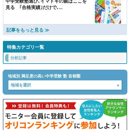
中学受験塾選び､イマドキの親はここを
見る ｢合格実績｣だけで､...
記事をもっと見る ≫
特集カテゴリ一覧
分析記事
地域別 満足度の高い中学受験 塾 首都圏