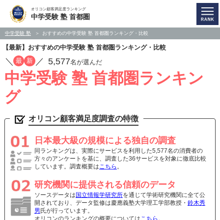
オリコン顧客満足度ランキング
中学受験 塾 首都圏
中学受験 塾
おすすめの中学受験 塾 首都圏ランキング・比較
【最新】おすすめの中学受験 塾 首都圏ランキング・比較
／
／
5,577
最
新
名が選んだ
中学受験 塾 首都圏ランキン
グ
オリコン顧客満足度調査の特徴
日本最大級の規模による独自の調査
同ランキングは、実際にサービスを利用した5,577名の消費者の
方々のアンケートを基に、調査した36サービスを対象に徹底比較
しています。調査概要は
こちら
。
研究機関に提供される信頼のデータ
ソースデータは
国立情報学研究所
を通じて学術研究機関に全て公
開されており、データ監修は慶應義塾大学理工学部教授・
鈴木秀
男
氏が行っています。
オリコンのランキングの概要については
こちら
。