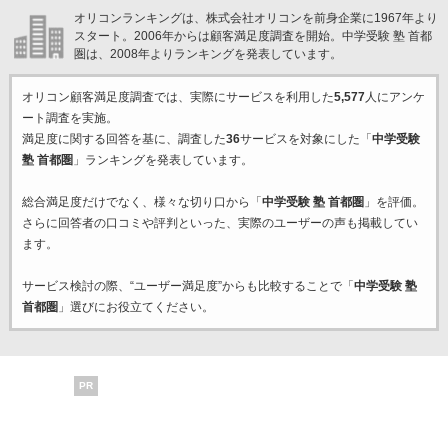
オリコンランキングは、株式会社オリコンを前身企業に1967年より
スタート。2006年からは顧客満足度調査を開始。中学受験 塾 首都
圏は、2008年よりランキングを発表しています。
オリコン顧客満足度調査では、実際にサービスを利用した
5,577
人にアンケ
ート調査を実施。
満足度に関する回答を基に、調査した
36
サービスを対象にした「
中学受験
塾 首都圏
」ランキングを発表しています。
総合満足度だけでなく、様々な切り口から「
中学受験 塾 首都圏
」を評価。
さらに回答者の口コミや評判といった、実際のユーザーの声も掲載してい
ます。
サービス検討の際、“ユーザー満足度”からも比較することで「
中学受験 塾
首都圏
」選びにお役立てください。
PR