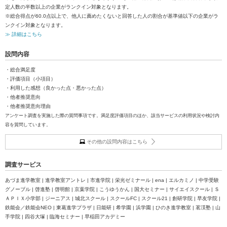
定人数の半数以上の企業がランクイン対象となります。
※総合得点が60.0点以上で、他人に薦めたくないと回答した人の割合が基準値以下の企業がラ
ンクイン対象となります。
≫ 詳細はこちら
設問内容
・総合満足度
・評価項目（小項目）
・利用した感想（良かった点・悪かった点）
・他者推奨意向
・他者推奨意向理由
アンケート調査を実施した際の質問事項です。満足度評価項目のほか、該当サービスの利用状況や検討内
容を質問しています。
その他の設問内容はこちら
調査サービス
あづま進学教室 | 進学教室アントレ | 市進学院 | 栄光ゼミナール | ena | エルカミノ | 中学受験
グノーブル | 啓進塾 | 啓明館 | 京葉学院 | こうゆうかん | 国大セミナー | サイエイスクール | Ｓ
ＡＰＩＸ小学部 | ジーニアス | 城北スクール | スクールFC | スクール21 | 創研学院 | 早友学院 |
鉄能会／鉄能会NEO | 東葛進学プラザ | 日能研 | 希学園 | 浜学園 | ひのき進学教室 | 茗渓塾 | 山
手学院 | 四谷大塚 | 臨海セミナー | 早稲田アカデミー