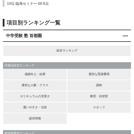
10位 臨海セミナー 68.8点
項目別ランキング一覧
中学受験 塾 首都圏
総合ランキング
評価項目別ランキング
成績向上・結果
適切な受講費用
適切な人数・クラス
講師
カリキュラムの充実さ
教室・自習室
通いやすさ・治安
スタッフ
提供情報
都道府県別ランキング