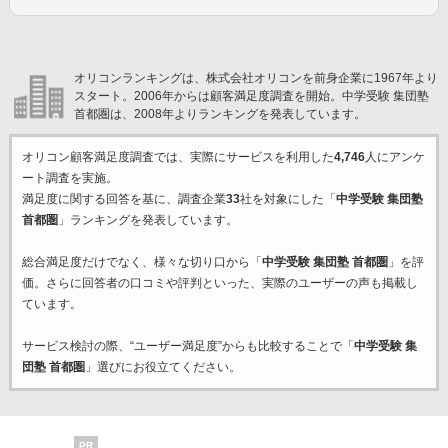
オリコンランキングは、株式会社オリコンを前身企業に1967年より
スタート。2006年からは顧客満足度調査を開始。中学受験 集団塾
首都圏は、2008年よりランキングを発表しています。
オリコン顧客満足度調査では、実際にサービスを利用した
4,746
人にアンケ
ート調査を実施。
満足度に関する回答を基に、調査企業
33
社を対象にした「
中学受験 集団塾
首都圏
」ランキングを発表しています。
総合満足度だけでなく、様々な切り口から「
中学受験 集団塾 首都圏
」を評
価。さらに回答者の口コミや評判といった、実際のユーザーの声も掲載し
ています。
サービス検討の際、“ユーザー満足度”からも比較することで「
中学受験 集
団塾 首都圏
」選びにお役立てください。
PR