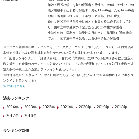
年齢：現役小学生を持つ保護者：男性29～69歳、女性27～69
歳／現役中学生を持つ保護者：男性32～69歳、女性30～69歳
地域：首都圏（埼玉県、千葉県、東京都、神奈川県）
条件：国私立中学受験を目的とする集団塾に通年通学してお
り、国私立中学受験の予定がある現役小学生の保護者
小学生の時に国私立中学受験を目的とする集団塾に通年通学し
ており、国私立中学を受験した現役中学生の保護者
※オリコン顧客満足度ランキングは、データクリーニング（回収したデータから不正回答や異
常値を排除）および調査対象者条件から外れた回答を除外した上で作成しています。
※「総合ランキング」、「評価項目別」、部門の「業態別」においては有効回答者数が規定人
数を満たした企業のみランクイン対象となります。その他の部門においては有効回答者数が規
定人数の半数以上の企業がランクイン対象となります。
※総合得点が60.0点以上で、他人に薦めたくないと回答した人の割合が基準値以下の企業がラ
ンクイン対象となります。
≫ 詳細はこちら
過去ランキング
2024年
2023年
2022年
2021年
2020年
2019年
2018年
2017年
2016年
ランキング監修