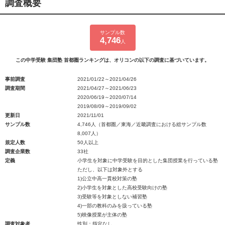
調査概要
サンプル数
4,746
人
この中学受験 集団塾 首都圏ランキングは、オリコンの以下の調査に基づいています。
事前調査
2021/01/22～2021/04/26
調査期間
2021/04/27～2021/06/23
2020/06/19～2020/07/14
2019/08/09～2019/09/02
更新日
2021/11/01
サンプル数
4,746人（首都圏／東海／近畿調査における総サンプル数
8,007人）
規定人数
50人以上
調査企業数
33社
定義
小学生を対象に中学受験を目的とした集団授業を行っている塾
ただし、以下は対象外とする
1)公立中高一貫校対策の塾
2)小学生を対象とした高校受験向けの塾
3)受験等を対象としない補習塾
4)一部の教科のみを扱っている塾
5)映像授業が主体の塾
調査対象者
性別：指定なし