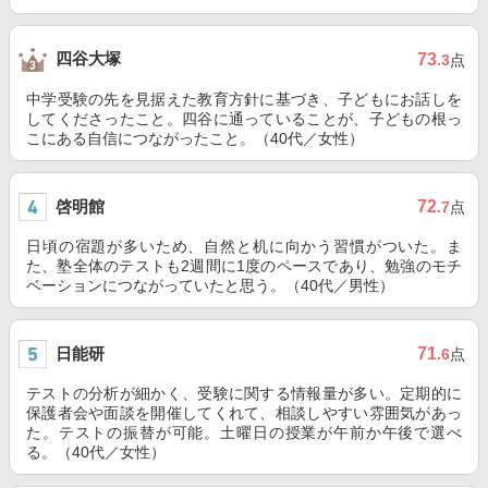
四谷大塚
73
.3
点
中学受験の先を見据えた教育方針に基づき、子どもにお話しを
してくださったこと。四谷に通っていることが、子どもの根っ
こにある自信につながったこと。（40代／女性）
啓明館
72
.7
点
日頃の宿題が多いため、自然と机に向かう習慣がついた。ま
た、塾全体のテストも2週間に1度のペースであり、勉強のモチ
ベーションにつながっていたと思う。（40代／男性）
日能研
71
.6
点
テストの分析が細かく、受験に関する情報量が多い。定期的に
保護者会や面談を開催してくれて、相談しやすい雰囲気があっ
た。テストの振替が可能。土曜日の授業が午前か午後で選べ
る。（40代／女性）