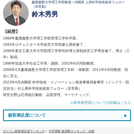
慶應義塾大学理工学部教授／内閣府 上席科学技術政策フェロー
（非常勤）
鈴木秀男
【経歴】
1989年慶應義塾大学理工学部管理工学科卒業。
1992年ロチェスター大学経営大学院修士課程修了。
1996年東京工業大学大学院理工学研究科博士課程経営工学専攻修了。博士（工
学）取得。
1996年筑波大学社会工学系・講師。2002年6月同助教授。
2008年4月慶應義塾大学理工学部管理工学科・准教授。2011年4月同教授、現
在に至る。
2023年4月内閣府 科学技術・イノベーション推進事務局参事官（インフラ・防
災担当）付上席科学技術政策フェロー（非常勤）
研究分野は応用統計解析、品質管理、マーケティング。
≫鈴木研究室についての詳細はこちら
顧客満足度について
オリコン顧客満足度ランキング
中学受験 集団塾ランキング・比較