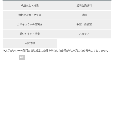
成績向上・結果
適切な受講料
適切な人数・クラス
講師
カリキュラムの充実さ
教室・自習室
通いやすさ・治安
スタッフ
入試情報
※文字がグレーの部門は当社規定の条件を満たした企業が2社未満のため発表しておりません。
PR