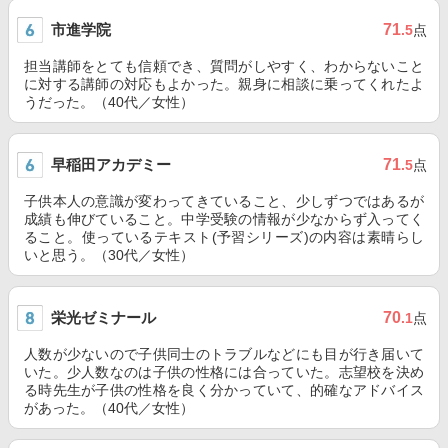
市進学院
71
.5
点
担当講師をとても信頼でき、質問がしやすく、わからないこと
に対する講師の対応もよかった。親身に相談に乗ってくれたよ
うだった。（40代／女性）
早稲田アカデミー
71
.5
点
子供本人の意識が変わってきていること、少しずつではあるが
成績も伸びていること。中学受験の情報が少なからず入ってく
ること。使っているテキスト(予習シリーズ)の内容は素晴らし
いと思う。（30代／女性）
栄光ゼミナール
70
.1
点
人数が少ないので子供同士のトラブルなどにも目が行き届いて
いた。少人数なのは子供の性格には合っていた。志望校を決め
る時先生が子供の性格を良く分かっていて、的確なアドバイス
があった。（40代／女性）