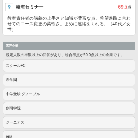
臨海セミナー
69
.3
点
教室責任者の講義の上手さと知識が豊富な点。希望進路に合わ
せてのコース変更の柔軟さ。まめに連絡をくれる。（40代／女
性）
高評企業
規定人数の半数以上の回答があり、総合得点が60.0点以上の企業です。
スクールFC
希学園
中学受験 グノーブル
創研学院
ジーニアス
ena