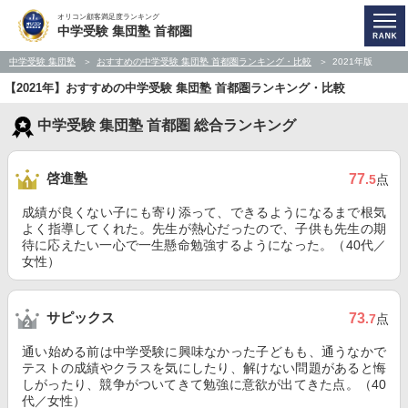
オリコン顧客満足度ランキング
中学受験 集団塾 首都圏
中学受験 集団塾
おすすめの中学受験 集団塾 首都圏ランキング・比較
2021年版
【2021年】おすすめの中学受験 集団塾 首都圏ランキング・比較
中学受験 集団塾 首都圏 総合ランキング
啓進塾
77
.5
点
成績が良くない子にも寄り添って、できるようになるまで根気
よく指導してくれた。先生が熱心だったので、子供も先生の期
待に応えたい一心で一生懸命勉強するようになった。（40代／
女性）
サピックス
73
.7
点
通い始める前は中学受験に興味なかった子どもも、通うなかで
テストの成績やクラスを気にしたり、解けない問題があると悔
しがったり、競争がついてきて勉強に意欲が出てきた点。（40
代／女性）