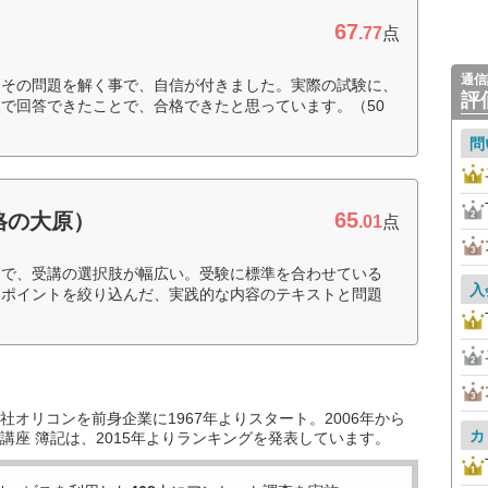
67
.77
点
通信
、その問題を解く事で、自信が付きました。実際の試験に、
評
で回答できたことで、合格できたと思っています。（50
問
65
格の大原）
.01
点
富で、受講の選択肢が幅広い。受験に標準を合わせている
入
。ポイントを絞り込んだ、実践的な内容のテキストと問題
オリコンを前身企業に1967年よりスタート。2006年から
カ
講座 簿記は、2015年よりランキングを発表しています。