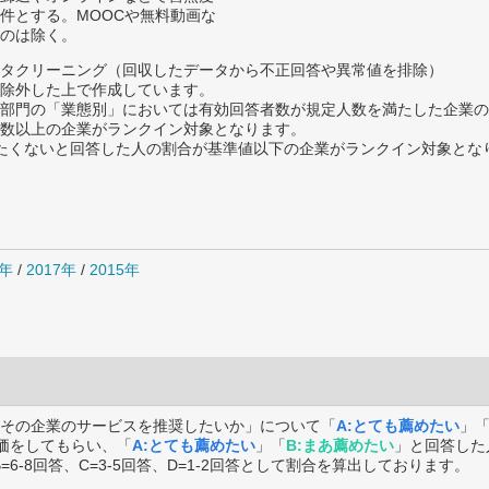
件とする。MOOCや無料動画な
のは除く。
タクリーニング（回収したデータから不正回答や異常値を排除）
除外した上で作成しています。
部門の「業態別」においては有効回答者数が規定人数を満たした企業の
数以上の企業がランクイン対象となります。
薦めたくないと回答した人の割合が基準値以下の企業がランクイン対象とな
8年
/
2017年
/
2015年
その企業のサービスを推奨したいか」について「
A:とても薦めたい
」
価をしてもらい、「
A:とても薦めたい
」「
B:まあ薦めたい
」と回答した
B=6-8回答、C=3-5回答、D=1-2回答として割合を算出しております。