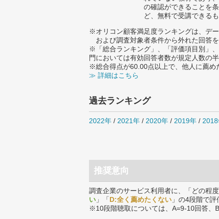
の確認ができることを条
ど、無料で受講できるも
※オリコン顧客満足度ランキングは、デー
および調査対象者条件から外れた回答を
※「総合ランキング」、「評価項目別」、
門においては有効回答者数が規定人数の半
※総合得点が60.00点以上で、他人に
≫ 詳細はこちら
過去ランキング
2022年
/
2021年
/
2020年
/
2019年
/
201
推奨意向
調査企業のサービス利用者に、「どの程度
い
」「
D:全く薦めたくない
」の4段階で評
※10段階聴取については、A=9-10回答、