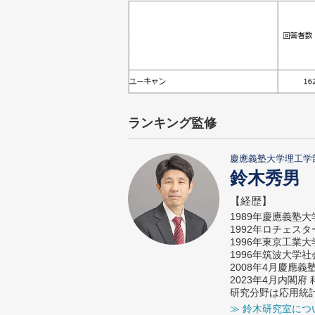
ランキング監修
慶應義塾大学理工学
鈴木秀男
【経歴】
1989年慶應義塾
1992年ロチェス
1996年東京工業
1996年筑波大学
2008年4月慶應
2023年4月内閣
研究分野は応用統
≫ 鈴木研究室につ