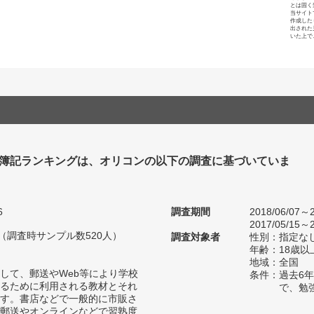
とは固く
当サイト
作成した
出された
いた上で
 簿記ランキングは、オリコンの以下の調査に基づいていま
6
調査期間
2018/06/07～2
2017/05/15～2
人（調査時サンプル数520人）
調査対象者
性別：指定な
年齢：18歳以
地域：全国
して、郵送やWeb等により学校
条件：過去6
るために利用される教材とそれ
で、勉
す。書店などで一般的に市販さ
郵送やオンラインなどで習熟度