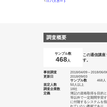
ITパスポート
調査概要
サンプル数
この通信講座
468
す。
人
事前調査
2018/04/09～2018/06/0
更新日
2018/09/03
サンプル数
468
規定人数
50人以上
調査企業数
18社
定義
簿記の資格取得を目的と
等以外で一定期間学習す
に付随するシステムを指
れていない教材であり、