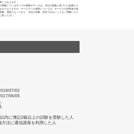
禁じております。
で掲載しているすべての情報やデータは、当社の調査に基づいた結果から
ものとなりますが、サービスへの感想については、サービスの利用者が提
見解・感想となっており、当社の見解・意見ではないことをご理解いただ
ご覧ください。
018/07/02
017/06/05
し
上
年以内に簿記2級以上の試験を受験した人
強方法に通信講座を利用した人