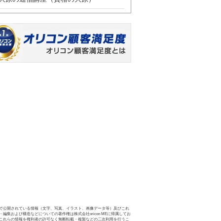
で公開されている情報（文字、写真、イラスト、画像データ等）及びこれ
・編集および構造などについての著作権は株式会社oricon MEに帰属してお
これらの情報を権利者の許可なく無断転載・複製などの二次利用を行うこ