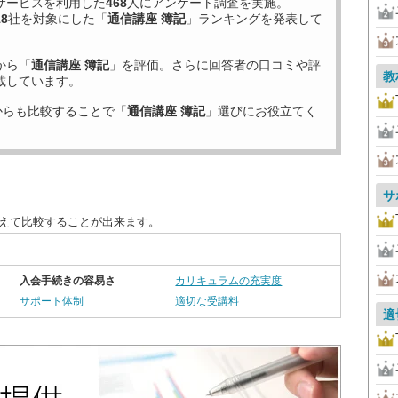
サービスを利用した
468
人にアンケート調査を実施。
18
社を対象にした「
通信講座 簿記
」ランキングを発表して
から「
通信講座 簿記
」を評価。さらに回答者の口コミや評
教
載しています。
からも比較することで「
通信講座 簿記
」選びにお役立てく
サ
替えて比較することが出来ます。
入会手続きの容易さ
カリキュラムの充実度
サポート体制
適切な受講料
適