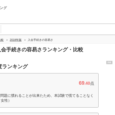
ング
比較
2018年版
入会手続きの容易さ
の入会手続きの容易さランキング・比較
PR
度ランキング
69
.40
点
い問題に慣れることが出来たため、本試験で慌てることなく
／女性）