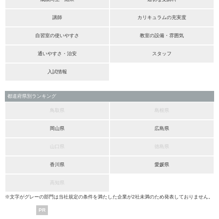
講師
カリキュラムの充実度
自習室の使いやすさ
教室の設備・雰囲気
通いやすさ・治安
スタッフ
入試情報
都道府県別ランキング
鳥取県
島根県
岡山県
広島県
山口県
徳島県
香川県
愛媛県
高知県
※文字がグレーの部門は当社規定の条件を満たした企業が2社未満のため発表しておりません。
PR