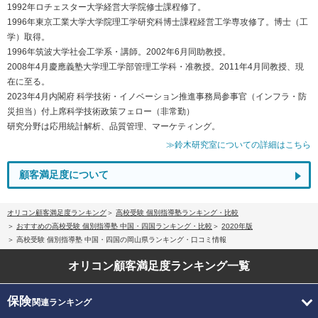
1992年ロチェスター大学経営大学院修士課程修了。
1996年東京工業大学大学院理工学研究科博士課程経営工学専攻修了。博士（工
学）取得。
1996年筑波大学社会工学系・講師。2002年6月同助教授。
2008年4月慶應義塾大学理工学部管理工学科・准教授。2011年4月同教授、現
在に至る。
2023年4月内閣府 科学技術・イノベーション推進事務局参事官（インフラ・防
災担当）付上席科学技術政策フェロー（非常勤）
研究分野は応用統計解析、品質管理、マーケティング。
≫鈴木研究室についての詳細はこちら
顧客満足度について
オリコン顧客満足度ランキング
高校受験 個別指導塾ランキング・比較
おすすめの高校受験 個別指導塾 中国・四国ランキング・比較
2020年版
高校受験 個別指導塾 中国・四国の岡山県ランキング・口コミ情報
オリコン顧客満足度
ランキング一覧
保険
関連ランキング