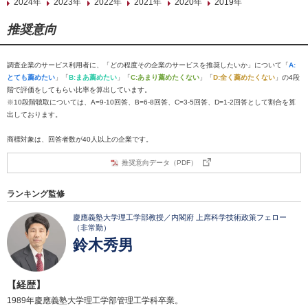
2024年
2023年
2022年
2021年
2020年
2019年
推奨意向
調査企業のサービス利用者に、「どの程度その企業のサービスを推奨したいか」について「
A:
とても薦めたい
」「
B:まあ薦めたい
」「
C:あまり薦めたくない
」「
D:全く薦めたくない
」の4段
階で評価をしてもらい比率を算出しています。
※10段階聴取については、A=9-10回答、B=6-8回答、C=3-5回答、D=1-2回答として割合を算
出しております。
商標対象は、回答者数が40人以上の企業です。
推奨意向データ（PDF）
ランキング監修
慶應義塾大学理工学部教授／内閣府 上席科学技術政策フェロー
（非常勤）
鈴木秀男
【経歴】
1989年慶應義塾大学理工学部管理工学科卒業。