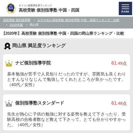
オリコン顧客満足度ランキング
高校受験 個別指導塾 中国・四国
高校受験 個別指導塾
おすすめの高校受験 個別指導塾 中国・四国ランキング・比較
2020年版
岡山県
【2020年】高校受験 個別指導塾 中国・四国の岡山県ランキング・比較
岡山県 満足度ランキング
ナビ個別指導学院
61
.49
点
基本勉強が苦手で人見知りだったのですが、雰囲気も良くわり
とすんなりなじんで勉強してくれたところが良かったです。
（40代／女性）
個別指導塾スタンダード
61
.48
点
先生が熱心に子供の勉強に対する姿勢を教えて下さったり、受
験高校の合格者数など教えて下さって、とても分かりやすかっ
た。（40代／女性）