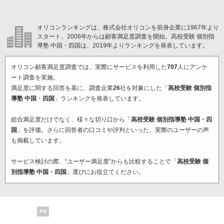
オリコンランキングは、株式会社オリコンを前身企業に1967年より
スタート。2006年からは顧客満足度調査を開始。高校受験 個別指
導塾 中国・四国は、2019年よりランキングを発表しています。
オリコン顧客満足度調査では、実際にサービスを利用した
707
人にアンケ
ート調査を実施。
満足度に関する回答を基に、調査企業
26
社を対象にした「
高校受験 個別指
導塾 中国・四国
」ランキングを発表しています。
総合満足度だけでなく、様々な切り口から「
高校受験 個別指導塾 中国・四
国
」を評価。さらに回答者の口コミや評判といった、実際のユーザーの声
も掲載しています。
サービス検討の際、“ユーザー満足度”からも比較することで「
高校受験 個
別指導塾 中国・四国
」選びにお役立てください。
PR