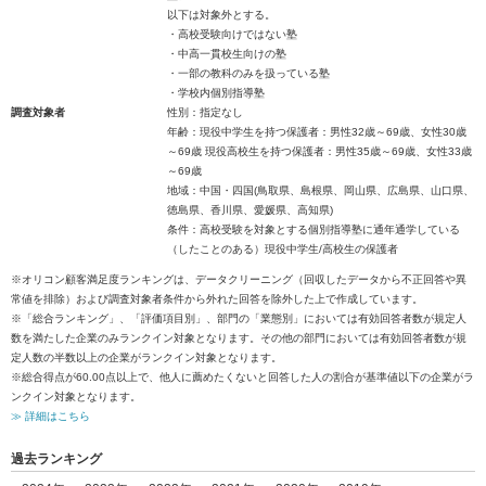
以下は対象外とする。
・高校受験向けではない塾
・中高一貫校生向けの塾
・一部の教科のみを扱っている塾
・学校内個別指導塾
調査対象者
性別：指定なし
年齢：現役中学生を持つ保護者：男性32歳～69歳、女性30歳
～69歳 現役高校生を持つ保護者：男性35歳～69歳、女性33歳
～69歳
地域：中国・四国(鳥取県、島根県、岡山県、広島県、山口県、
徳島県、香川県、愛媛県、高知県)
条件：高校受験を対象とする個別指導塾に通年通学している
（したことのある）現役中学生/高校生の保護者
※オリコン顧客満足度ランキングは、データクリーニング（回収したデータから不正回答や異
常値を排除）および調査対象者条件から外れた回答を除外した上で作成しています。
※「総合ランキング」、「評価項目別」、部門の「業態別」においては有効回答者数が規定人
数を満たした企業のみランクイン対象となります。その他の部門においては有効回答者数が規
定人数の半数以上の企業がランクイン対象となります。
※総合得点が60.00点以上で、他人に薦めたくないと回答した人の割合が基準値以下の企業がラ
ンクイン対象となります。
≫ 詳細はこちら
過去ランキング