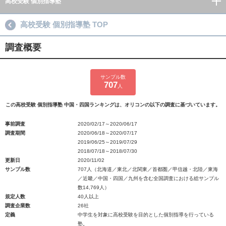
高校受験 個別指導塾
高校受験 個別指導塾 TOP
調査概要
サンプル数
707
人
この高校受験 個別指導塾 中国・四国ランキングは、オリコンの以下の調査に基づいています。
事前調査
2020/02/17～2020/06/17
調査期間
2020/06/18～2020/07/17
2019/06/25～2019/07/29
2018/07/18～2018/07/30
更新日
2020/11/02
サンプル数
707人（北海道／東北／北関東／首都圏／甲信越・北陸／東海
／近畿／中国・四国／九州を含む全国調査における総サンプル
数14,769人）
規定人数
40人以上
調査企業数
26社
定義
中学生を対象に高校受験を目的とした個別指導を行っている
塾。