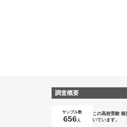
調査概要
サンプル数
この高校受験 
656
いています。
人