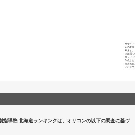
当サイト
らの配置
ります。
とは固く
当サイト
作成した
出された
いた上で
個別指導塾 北海道ランキングは、オリコンの以下の調査に基づ