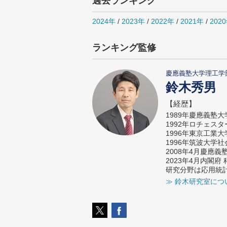
過去ランキング
2024年
/
2023年
/
2022年
/
2021年
/
202
ランキング監修
慶應義塾大学理工学
鈴木秀男
【経歴】
1989年慶應義塾
1992年ロチェス
1996年東京工業
1996年筑波大学
2008年4月慶應
2023年4月内閣
研究分野は応用統
≫ 鈴木研究室につ