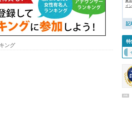
東
イン
記
特
キング
PR