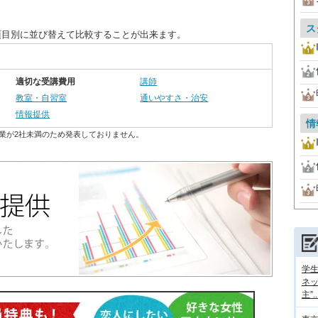
ス
項目別に並び替えて比較することが出来ます。
適切な受講費用
講師
教室・自習室
通いやすさ・治安
情報提供
情
業が2社未満のため発表しておりません。
学
ネッ
主”..