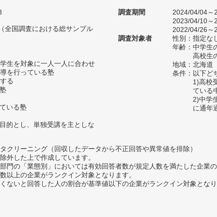
3
調査期間
2024/04/04～2
2023/04/10～2
人（全国調査における総サンプル
2022/04/26～2
調査対象者
性別：指定な
年齢：中学生の
高校生の
学生を対象に一人一人に合わせ
地域：北海道
導を行っている塾
条件：以下ど
する
1)高
い塾
ている
2)中
っている塾
に通年
を目的とし、単独受講を主としな
タクリーニング（回収したデータから不正回答や異常値を排除）
除外した上で作成しています。
部門の「業態別」においては有効回答者数が規定人数を満たした企業の
数以上の企業がランクイン対象となります。
めたくないと回答した人の割合が基準値以下の企業がランクイン対象とな