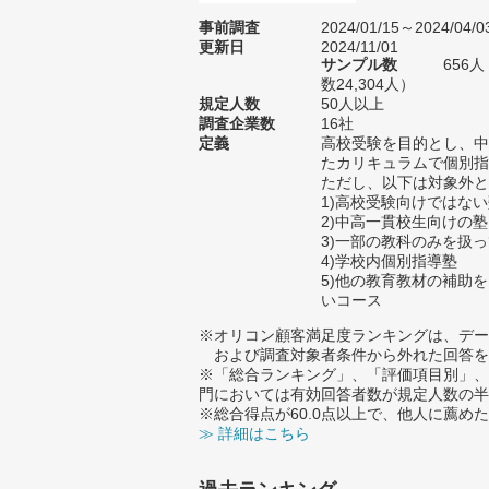
事前調査
2024/01/15～2024/04/0
更新日
2024/11/01
サンプル数
656
数24,304人）
規定人数
50人以上
調査企業数
16社
定義
高校受験を目的とし、中
たカリキュラムで個別指
ただし、以下は対象外と
1)高校受験向けではな
2)中高一貫校生向けの塾
3)一部の教科のみを扱
4)学校内個別指導塾
5)他の教育教材の補助
いコース
※オリコン顧客満足度ランキングは、デー
および調査対象者条件から外れた回答を
※「総合ランキング」、「評価項目別」、
門においては有効回答者数が規定人数の半
※総合得点が60.0点以上で、他人に薦
≫ 詳細はこちら