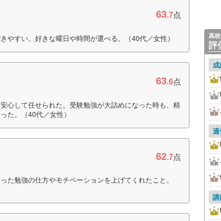
63
.7
点
高校
きやすい。好きな曜日や時間が選べる。（40代／女性）
評
成
63
.6
点
、安心して任せられた。受験勉強が大詰めになった時も、精
った。（40代／女性）
適
62
.7
点
合った勉強の仕方やモチベーションを上げてくれたこと。
講