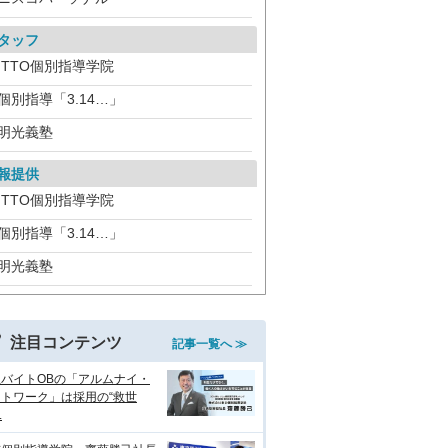
タッフ
ITTO個別指導学院
個別指導「3.14…」
明光義塾
報提供
ITTO個別指導学院
個別指導「3.14…」
明光義塾
注目コンテンツ
記事一覧へ ≫
生バイトOBの「アルムナイ・
トワーク」は採用の“救世
.