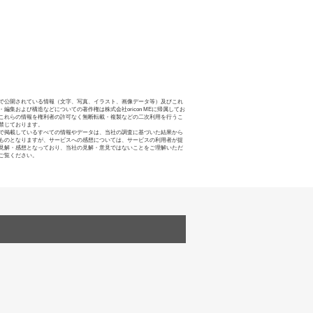
で公開されている情報（文字、写真、イラスト、画像データ等）及びこれ
・編集および構造などについての著作権は株式会社oricon MEに帰属してお
これらの情報を権利者の許可なく無断転載・複製などの二次利用を行うこ
禁じております。
で掲載しているすべての情報やデータは、当社の調査に基づいた結果から
ものとなりますが、サービスへの感想については、サービスの利用者が提
見解・感想となっており、当社の見解・意見ではないことをご理解いただ
ご覧ください。