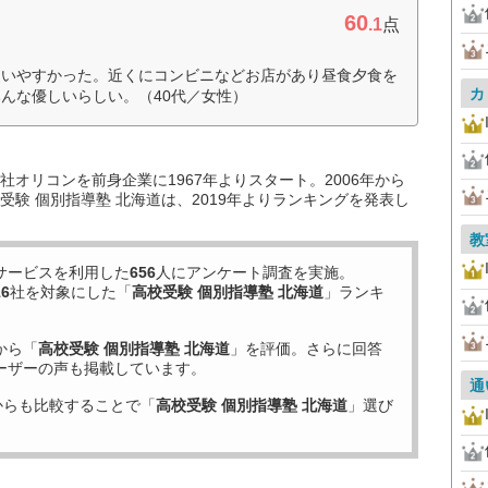
60
.1
点
通いやすかった。近くにコンビニなどお店があり昼食夕食を
カ
んな優しいらしい。（40代／女性）
オリコンを前身企業に1967年よりスタート。2006年から
験 個別指導塾 北海道は、2019年よりランキングを発表し
教
サービスを利用した
656
人にアンケート調査を実施。
16
社を対象にした「
高校受験 個別指導塾 北海道
」ランキ
から「
高校受験 個別指導塾 北海道
」を評価。さらに回答
ーザーの声も掲載しています。
通
からも比較することで「
高校受験 個別指導塾 北海道
」選び