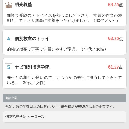
明光義塾
63
.38
点
面談で受験のアドバイスを熱心にして下さり、推薦の作文の添
削もして下さり無事に推薦をいただけました。（30代／女性）
個別教室のトライ
62
.80
点
的確な指導で丁寧で学習しやすい環境。（40代／女性）
ナビ個別指導学院
61
.27
点
先生との相性が良いので、いつもその先生に担当してもらって
いる。（30代／女性）
高評企業
規定人数の半数以上の回答があり、総合得点が60.0点以上の企業です。
個別指導学院 ヒーローズ