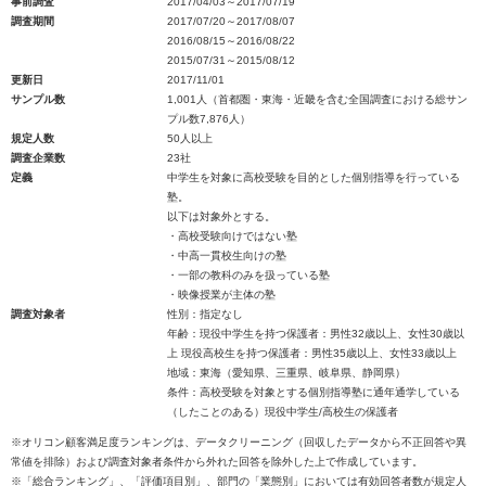
事前調査
2017/04/03～2017/07/19
調査期間
2017/07/20～2017/08/07
2016/08/15～2016/08/22
2015/07/31～2015/08/12
更新日
2017/11/01
サンプル数
1,001人（首都圏・東海・近畿を含む全国調査における総サン
プル数7,876人）
規定人数
50人以上
調査企業数
23社
定義
中学生を対象に高校受験を目的とした個別指導を行っている
塾。
以下は対象外とする。
・高校受験向けではない塾
・中高一貫校生向けの塾
・一部の教科のみを扱っている塾
・映像授業が主体の塾
調査対象者
性別：指定なし
年齢：現役中学生を持つ保護者：男性32歳以上、女性30歳以
上 現役高校生を持つ保護者：男性35歳以上、女性33歳以上
地域：東海（愛知県、三重県、岐阜県、静岡県）
条件：高校受験を対象とする個別指導塾に通年通学している
（したことのある）現役中学生/高校生の保護者
※オリコン顧客満足度ランキングは、データクリーニング（回収したデータから不正回答や異
常値を排除）および調査対象者条件から外れた回答を除外した上で作成しています。
※「総合ランキング」、「評価項目別」、部門の「業態別」においては有効回答者数が規定人