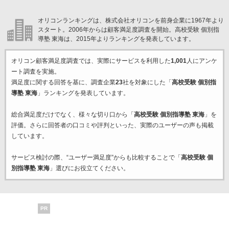
オリコンランキングは、株式会社オリコンを前身企業に1967年より
スタート。2006年からは顧客満足度調査を開始。高校受験 個別指
導塾 東海は、2015年よりランキングを発表しています。
オリコン顧客満足度調査では、実際にサービスを利用した
1,001
人にアンケ
ート調査を実施。
満足度に関する回答を基に、調査企業
23
社を対象にした「
高校受験 個別指
導塾 東海
」ランキングを発表しています。
総合満足度だけでなく、様々な切り口から「
高校受験 個別指導塾 東海
」を
評価。さらに回答者の口コミや評判といった、実際のユーザーの声も掲載
しています。
サービス検討の際、“ユーザー満足度”からも比較することで「
高校受験 個
別指導塾 東海
」選びにお役立てください。
PR