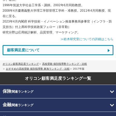
1996年筑波大学社会工学系・講師。2002年6月同助教授。
2008年4月慶應義塾大学理工学部管理工学科・准教授。2011年4月同教授、現
在に至る。
2023年4月内閣府 科学技術・イノベーション推進事務局参事官（インフラ・防
災担当）付上席科学技術政策フェロー（非常勤）
研究分野は応用統計解析、品質管理、マーケティング。
≫鈴木研究室についての詳細はこちら
顧客満足度について
オリコン顧客満足度ランキング
高校受験 個別指導塾ランキング・比較
おすすめの高校受験 個別指導塾 東海ランキング・比較
2017年版
オリコン顧客満足度
ランキング一覧
保険
関連ランキング
金融
関連ランキング