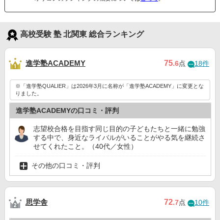
高校受験 塾 北関東 総合ランキング
進学塾ACADEMY
75
.6
点
18件
※「進学塾QUALIER」は2026年3月に名称が「進学塾ACADEMY」に変更とな
りました。
進学塾ACADEMYの口コミ・評判
志望校合格を目指す同じ目的の子どもたちと一緒に勉強
する中で、身近なライバルがいることがやる気を継続さ
せてくれたこと。（40代／女性）
その他の口コミ・評判
思学舎
72
.7
点
10件