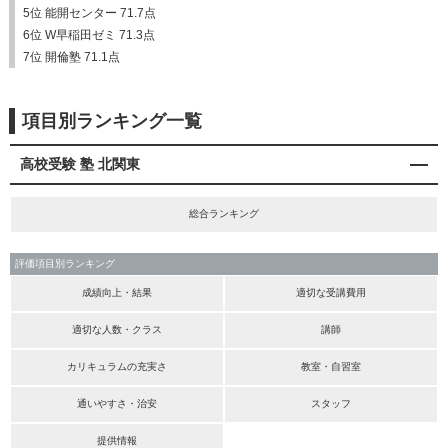
5位 能開センター 71.7点
6位 W早稲田ゼミ 71.3点
7位 開倫塾 71.1点
項目別ランキング一覧
高校受験 塾 北関東
総合ランキング
評価項目別ランキング
成績向上・結果
適切な受講費用
適切な人数・クラス
講師
カリキュラムの充実さ
教室・自習室
通いやすさ・治安
スタッフ
提供情報