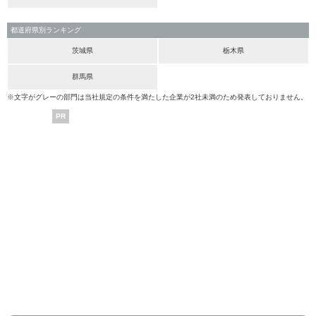
都道府県別ランキング
茨城県
栃木県
群馬県
※文字がグレーの部門は当社規定の条件を満たした企業が2社未満のため発表しておりません。
PR