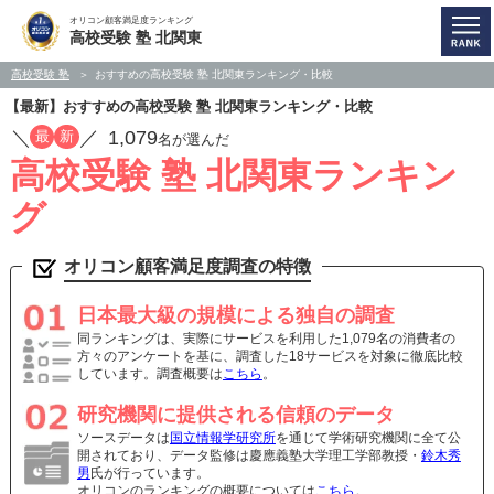
オリコン顧客満足度ランキング
高校受験 塾 北関東
高校受験 塾
おすすめの高校受験 塾 北関東ランキング・比較
【最新】おすすめの高校受験 塾 北関東ランキング・比較
／
／
1,079
最
新
名が選んだ
高校受験 塾 北関東ランキン
グ
オリコン顧客満足度調査の特徴
日本最大級の規模による独自の調査
同ランキングは、実際にサービスを利用した1,079名の消費者の
方々のアンケートを基に、調査した18サービスを対象に徹底比較
しています。調査概要は
こちら
。
研究機関に提供される信頼のデータ
ソースデータは
国立情報学研究所
を通じて学術研究機関に全て公
開されており、データ監修は慶應義塾大学理工学部教授・
鈴木秀
男
氏が行っています。
オリコンのランキングの概要については
こちら
。