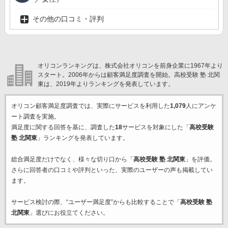
その他の口コミ・評判
オリコンランキングは、株式会社オリコンを前身企業に1967年より
スタート。2006年からは顧客満足度調査を開始。高校受験 塾 北関
東は、2019年よりランキングを発表しています。
オリコン顧客満足度調査では、実際にサービスを利用した
1,079
人にアンケ
ート調査を実施。
満足度に関する回答を基に、調査した
18
サービスを対象にした「
高校受験
塾 北関東
」ランキングを発表しています。
総合満足度だけでなく、様々な切り口から「
高校受験 塾 北関東
」を評価。
さらに回答者の口コミや評判といった、実際のユーザーの声も掲載してい
ます。
サービス検討の際、“ユーザー満足度”からも比較することで「
高校受験 塾
北関東
」選びにお役立てください。