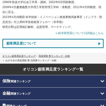
1996年筑波大学社会工学系・講師。2002年6月同助教授。
2008年4月慶應義塾大学理工学部管理工学科・准教授。2011年4月同教授、現
在に至る。
2023年4月内閣府 科学技術・イノベーション推進事務局参事官（インフラ・防
災担当）付上席科学技術政策フェロー（非常勤）
研究分野は応用統計解析、品質管理、マーケティング。
≫鈴木研究室についての詳細はこちら
顧客満足度について
オリコン顧客満足度ランキング
高校受験 塾ランキング・比較
おすすめの高校受験 塾 北関東ランキング・比較
オリコン顧客満足度
ランキング一覧
保険
関連ランキング
金融
関連ランキング
塾
関連ランキング