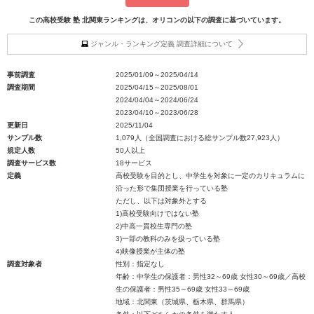
この高校受験 塾 北関東ランキングは、オリコンの以下の調査に基づいています。
ジャンル・ランキング定義 調査詳細について
事前調査
2025/01/09～2025/04/14
調査期間
2025/04/15～2025/08/01
2024/04/04～2024/06/24
2023/04/10～2023/06/28
更新日
2025/11/04
サンプル数
1,079人（全国調査における総サンプル数27,923人）
規定人数
50人以上
調査サービス数
18サービス
定義
高校受験を目的とし、中学生を対象に一定のカリキュラムに
沿った形で集団授業を行っている塾
ただし、以下は対象外とする
1)高校受験向けではない塾
2)中高一貫校生専門の塾
3)一部の教科のみを扱っている塾
4)映像授業が主体の塾
調査対象者
性別：指定なし
年齢：中学生の保護者：男性32～69歳 女性30～69歳／高校
生の保護者：男性35～69歳 女性33～69歳
地域：北関東（茨城県、栃木県、群馬県）