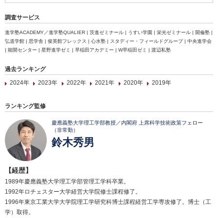
調査サービス
進学塾ACADEMY／進学塾QUALIER | 茨進ゼミナール | うすい学園 | 栄光ゼミナール | 開倫塾 |
弘道学館 | 思学舎 | 俊英館フレックス | 心水塾 | スタディー・フィールドグループ | 中央進学会
| 能開センター | 星野進学ゼミ | 早稲田アカデミー | W早稲田ゼミ | 渡辺私塾
過去ランキング
2024年
2023年
2022年
2021年
2020年
2019年
ランキング監修
慶應義塾大学理工学部教授／内閣府 上席科学技術政策フェロー
（非常勤）
鈴木秀男
【経歴】
1989年慶應義塾大学理工学部管理工学科卒業。
1992年ロチェスター大学経営大学院修士課程修了。
1996年東京工業大学大学院理工学研究科博士課程経営工学専攻修了。博士（工
学）取得。