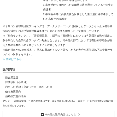
条件：以下どちらかの条件を満たす人
1)高校受験を目的とした集団塾に通年通学している中学生の
保護者
2)中学生の時に高校受験を目的とした集団塾に通年通学して
いた高校生の保護者
※オリコン顧客満足度ランキングは、データクリーニング（回収したデータから不正回答や異
常値を排除）および調査対象者条件から外れた回答を除外した上で作成しています。
※「総合ランキング」、「評価項目別」、部門の「業態別」においては有効回答者数が規定人
数を満たした企業のみランクイン対象となります。その他の部門においては有効回答者数が規
定人数の半数以上の企業がランクイン対象となります。
※総合得点が60.0点以上で、他人に薦めたくないと回答した人の割合が基準値以下の企業がラ
ンクイン対象となります。
≫ 詳細はこちら
設問内容
・総合満足度
・評価項目（小項目）
・利用した感想（良かった点・悪かった点）
・他者推奨意向
・他者推奨意向理由
アンケート調査を実施した際の質問事項です。満足度評価項目のほか、該当サービスの利用状況や検討内
容を質問しています。
その他の設問内容はこちら