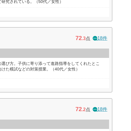
研究されている。（50代／女性）
72
18件
.3
点
の選び方。子供に寄り添って進路指導をしてくれたとこ
向けた模試などの対策授業。（40代／女性）
72
18件
.2
点