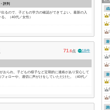
ミ・評判
成
が出るので、子どもの学力の確認ができてよい。最新の入
る。（40代／女性）
適
71
園
18件
.6
点
生がおられ、子どもの様子など定期的に連絡があり安心して
適
のフォローや、適切に声がけをしていただけた。（40代／
講