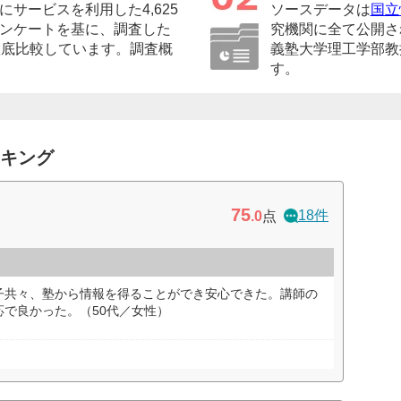
サービスを利用した4,625
ソースデータは
国立
ンケートを基に、調査した
究機関に全て公開さ
徹底比較しています。調査概
義塾大学理工学部教
す。
ンキング
75
18件
.0
点
子共々、塾から情報を得ることができ安心できた。講師の
で良かった。（50代／女性）