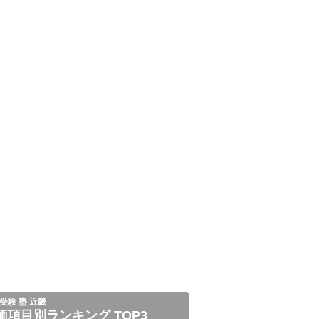
受験 塾 近畿
価項目別ランキング TOP3