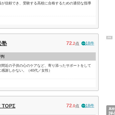
報が信頼でき、受験する高校に合格するための適切な指導
PR
72
松塾
18件
.2
点
評判
験間近の子供の心のケアなど、寄り添ったサポートをして
感謝しかない。（40代／女性）
72
TOPΣ
18件
.0
点
高校
評