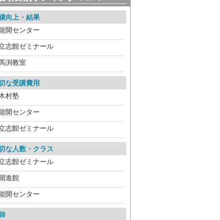
績向上・結果
能開センター
立志館ゼミナール
馬渕教室
切な受講費用
木村塾
能開センター
立志館ゼミナール
切な人数・クラス
立志館ゼミナール
開進館
能開センター
師