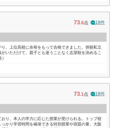
73
18件
.6
点
がり、上位高校に余裕をもって合格できました。併願私立
報がいただけて、親子とも迷うことなく志望校を決めるこ
性）
73
18件
.1
点
ており、本人の学力に応じた授業が受けられる。トップ校
しっかり学習時間を確保できる特別授業や宿題の量。大阪