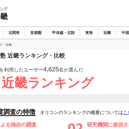
ング
近畿
北関東
首都圏
甲信越・北陸
東海
近畿
中国
ング・比較
塾 近畿ランキング・比較
4,625
を利用したユーザー
名が選んだ
 近畿ランキング
度調査の特徴
オリコンのランキングの概要については
こ
による独自の調査
研究機関に提供さ