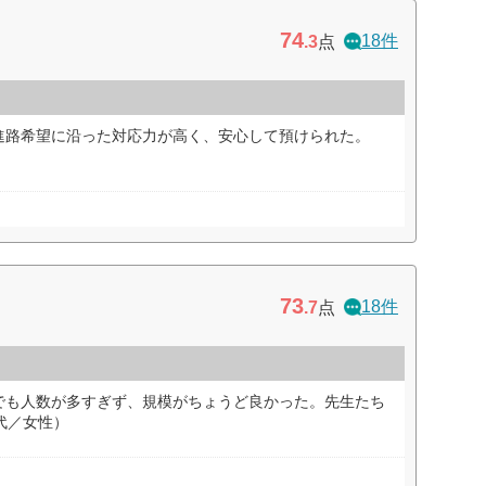
74
18件
.3
点
進路希望に沿った対応力が高く、安心して預けられた。
73
18件
.7
点
でも人数が多すぎず、規模がちょうど良かった。先生たち
代／女性）