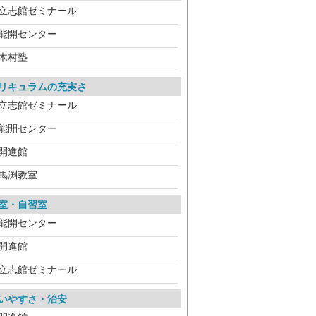
立志館ゼミナール
能開センター
木村塾
リキュラムの充実さ
立志館ゼミナール
能開センター
開進館
馬渕教室
室・自習室
能開センター
開進館
立志館ゼミナール
いやすさ・治安