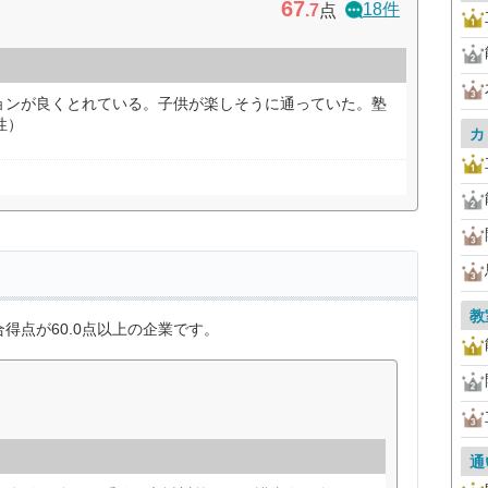
67
18件
.7
点
ョンが良くとれている。子供が楽しそうに通っていた。塾
性）
カ
教
得点が60.0点以上の企業です。
通