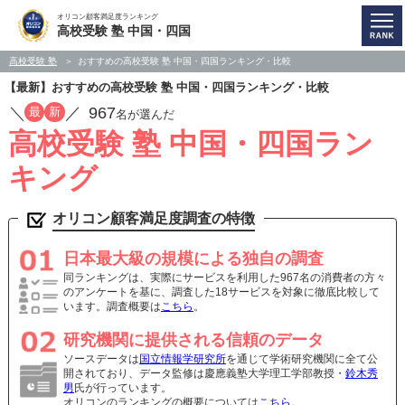
オリコン顧客満足度ランキング
高校受験 塾 中国・四国
高校受験 塾
おすすめの高校受験 塾 中国・四国ランキング・比較
【最新】おすすめの高校受験 塾 中国・四国ランキング・比較
／
／
967
最
新
名が選んだ
高校受験 塾 中国・四国ラン
キング
オリコン顧客満足度調査の特徴
日本最大級の規模による独自の調査
同ランキングは、実際にサービスを利用した967名の消費者の方々
のアンケートを基に、調査した18サービスを対象に徹底比較して
います。調査概要は
こちら
。
研究機関に提供される信頼のデータ
ソースデータは
国立情報学研究所
を通じて学術研究機関に全て公
開されており、データ監修は慶應義塾大学理工学部教授・
鈴木秀
男
氏が行っています。
オリコンのランキングの概要については
こちら
。