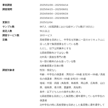
事前調査
2025/01/09～2025/04/14
調査期間
2025/04/15～2025/08/01
2024/04/04～2024/06/24
2023/04/10～2023/06/28
更新日
2025/11/04
サンプル数
967人（全国調査における総サンプル数27,923人）
規定人数
50人以上
調査サービス数
18サービス
定義
高校受験を目的とし、中学生を対象に一定のカリキュラムに
沿った形で集団授業を行っている塾
ただし、以下は対象外とする
1)高校受験向けではない塾
2)中高一貫校生専門の塾
3)一部の教科のみを扱っている塾
4)映像授業が主体の塾
調査対象者
性別：指定なし
年齢：中学生の保護者：男性32～69歳 女性30～69歳／高校
生の保護者：男性35～69歳 女性33～69歳
地域：中国・四国（鳥取県、島根県、岡山県、広島県、山口
県、徳島県、香川県、愛媛県、高知県）
条件：以下どちらかの条件を満たす人
1)高校受験を目的とした集団塾に通年通学している中学生の
保護者
2)中学生の時に高校受験を目的とした集団塾に通年通学して