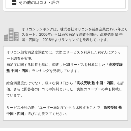
その他の口コミ・評判
オリコンランキングは、株式会社オリコンを前身企業に1967年より
スタート。2006年からは顧客満足度調査を開始。高校受験 塾 中
国・四国は、2018年よりランキングを発表しています。
オリコン顧客満足度調査では、実際にサービスを利用した
967
人にアンケ
ート調査を実施。
満足度に関する回答を基に、調査した
18
サービスを対象にした「
高校受験
塾 中国・四国
」ランキングを発表しています。
総合満足度だけでなく、様々な切り口から「
高校受験 塾 中国・四国
」を評
価。さらに回答者の口コミや評判といった、実際のユーザーの声も掲載し
ています。
サービス検討の際、“ユーザー満足度”からも比較することで「
高校受験 塾
中国・四国
」選びにお役立てください。