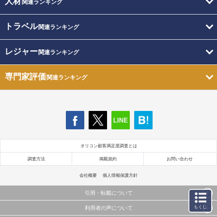
人材
関連ランキング
トラベル
関連ランキング
レジャー
関連ランキング
専門家評価
関連ランキング
オリコン顧客満足度調査とは
調査方法
掲載規約
お問い合わせ
会社概要
個人情報保護方針
引用・転載について
もくじ
利用者の声について
当サイトで公開されている情報（文字、写真、イラスト、画像データ等）及びこれらの配置・