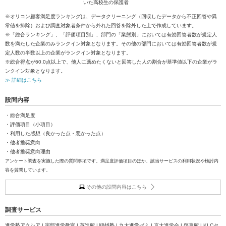
いた高校生の保護者
※オリコン顧客満足度ランキングは、データクリーニング（回収したデータから不正回答や異
常値を排除）および調査対象者条件から外れた回答を除外した上で作成しています。
※「総合ランキング」、「評価項目別」、部門の「業態別」においては有効回答者数が規定人
数を満たした企業のみランクイン対象となります。その他の部門においては有効回答者数が規
定人数の半数以上の企業がランクイン対象となります。
※総合得点が60.0点以上で、他人に薦めたくないと回答した人の割合が基準値以下の企業がラ
ンクイン対象となります。
≫ 詳細はこちら
設問内容
・総合満足度
・評価項目（小項目）
・利用した感想（良かった点・悪かった点）
・他者推奨意向
・他者推奨意向理由
アンケート調査を実施した際の質問事項です。満足度評価項目のほか、該当サービスの利用状況や検討内
容を質問しています。
その他の設問内容はこちら
調査サービス
進学塾アクシア | 宇部進学教室 | 英進館 | 鴎州塾 | 九大進学ゼミ | 京大進学会 | 啓真館 | KLCセ