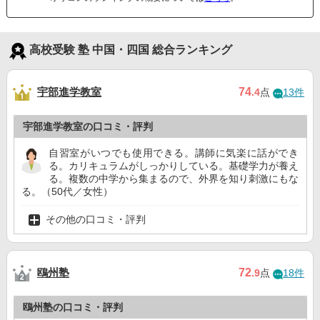
高校受験 塾 中国・四国 総合ランキング
宇部進学教室
74
.4
点
13件
宇部進学教室の口コミ・評判
自習室がいつでも使用できる。講師に気楽に話ができ
る。カリキュラムがしっかりしている。基礎学力が養え
る。複数の中学から集まるので、外界を知り刺激にもな
る。（50代／女性）
その他の口コミ・評判
鴎州塾
72
.9
点
18件
鴎州塾の口コミ・評判