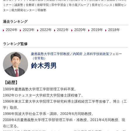
ミナー | 誠泉塾 | 全教研 | 創研学院 | 田中学習会 | 寺小屋グループ | 長井ゼミハンス | 能開セン
ター | 能力開発センター | 明修塾
過去ランキング
2024年
2023年
2022年
2021年
2020年
2019年
2018年
ランキング監修
慶應義塾大学理工学部教授／内閣府 上席科学技術政策フェロー
（非常勤）
鈴木秀男
【経歴】
1989年慶應義塾大学理工学部管理工学科卒業。
1992年ロチェスター大学経営大学院修士課程修了。
1996年東京工業大学大学院理工学研究科博士課程経営工学専攻修了。博士（工
学）取得。
1996年筑波大学社会工学系・講師。2002年6月同助教授。
2008年4月慶應義塾大学理工学部管理工学科・准教授。2011年4月同教授、現
在に至る。