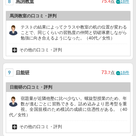
馬渕教室
75
.4
点
18件
馬渕教室の口コミ・評判
テストの結果によってクラスや教室の机の位置が変わる
ことで、同じくらいの習熟度の仲間と切磋琢磨しながら
勉強に向き合えるようになった。（40代／女性）
その他の口コミ・評判
日能研
73
.7
点
18件
日能研の口コミ・評判
宿題量が近隣他塾に比べ少ない。螺旋型授業のため、年
数が進むごとに習熟できる。詰め込みより思考型を重
視。全国規模のため模試の成績に信憑性がある。（40
代／女性）
その他の口コミ・評判