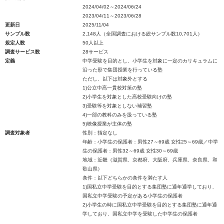
2024/04/02～2024/06/24
2023/04/11～2023/06/28
更新日
2025/11/04
サンプル数
2,148人（全国調査における総サンプル数10,701人）
規定人数
50人以上
調査サービス数
28サービス
定義
中学受験を目的とし、小学生を対象に一定のカリキュラムに
沿った形で集団授業を行っている塾
ただし、以下は対象外とする
1)公立中高一貫校対策の塾
2)小学生を対象とした高校受験向けの塾
3)受験等を対象としない補習塾
4)一部の教科のみを扱っている塾
5)映像授業が主体の塾
調査対象者
性別：指定なし
年齢：小学生の保護者：男性27～69歳 女性25～69歳／中学
生の保護者：男性32～69歳 女性30～69歳
地域：近畿（滋賀県、京都府、大阪府、兵庫県、奈良県、和
歌山県）
条件：以下どちらかの条件を満たす人
1)国私立中学受験を目的とする集団塾に通年通学しており、
国私立中学受験の予定がある小学生の保護者
2)小学生の時に国私立中学受験を目的とする集団塾に通年通
学しており、国私立中学を受験した中学生の保護者