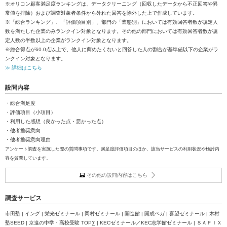
※オリコン顧客満足度ランキングは、データクリーニング（回収したデータから不正回答や異
常値を排除）および調査対象者条件から外れた回答を除外した上で作成しています。
※「総合ランキング」、「評価項目別」、部門の「業態別」においては有効回答者数が規定人
数を満たした企業のみランクイン対象となります。その他の部門においては有効回答者数が規
定人数の半数以上の企業がランクイン対象となります。
※総合得点が60.0点以上で、他人に薦めたくないと回答した人の割合が基準値以下の企業がラ
ンクイン対象となります。
≫ 詳細はこちら
設問内容
・総合満足度
・評価項目（小項目）
・利用した感想（良かった点・悪かった点）
・他者推奨意向
・他者推奨意向理由
アンケート調査を実施した際の質問事項です。満足度評価項目のほか、該当サービスの利用状況や検討内
容を質問しています。
その他の設問内容はこちら
調査サービス
市田塾 | イング | 栄光ゼミナール | 岡村ゼミナール | 開進館 | 開成ベガ | 喜望ゼミナール | 木村
塾SEED | 京進の中学・高校受験 TOP∑ | KECゼミナール／KEC志学館ゼミナール | ＳＡＰＩＸ