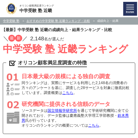
オリコン顧客満足度ランキング
中学受験 塾 近畿
中学受験 塾
おすすめの中学受験 塾 近畿ランキング・比較
成績向上・結果
【最新】中学受験 塾 近畿の成績向上・結果ランキング・比較
／
／
2,148
最
新
名が選んだ
中学受験 塾 近畿ランキング
オリコン顧客満足度調査の特徴
日本最大級の規模による独自の調査
同ランキングは、実際にサービスを利用した2,148名の消費者の
方々のアンケートを基に、調査した28サービスを対象に徹底比較
しています。調査概要は
こちら
。
研究機関に提供される信頼のデータ
ソースデータは
国立情報学研究所
を通じて学術研究機関に全て公
開されており、データ監修は慶應義塾大学理工学部教授・
鈴木秀
男
氏が行っています。
オリコンのランキングの概要については
こちら
。