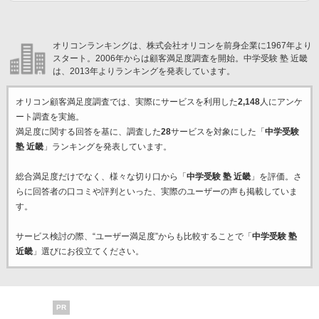
オリコンランキングは、株式会社オリコンを前身企業に1967年より
スタート。2006年からは顧客満足度調査を開始。中学受験 塾 近畿
は、2013年よりランキングを発表しています。
オリコン顧客満足度調査では、実際にサービスを利用した
2,148
人にアンケ
ート調査を実施。
満足度に関する回答を基に、調査した
28
サービスを対象にした「
中学受験
塾 近畿
」ランキングを発表しています。
総合満足度だけでなく、様々な切り口から「
中学受験 塾 近畿
」を評価。さ
らに回答者の口コミや評判といった、実際のユーザーの声も掲載していま
す。
サービス検討の際、“ユーザー満足度”からも比較することで「
中学受験 塾
近畿
」選びにお役立てください。
PR