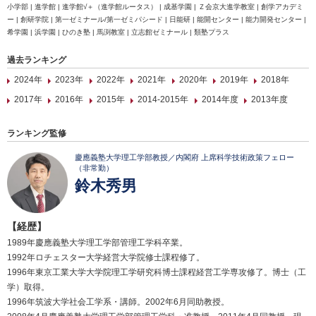
小学部 | 進学館 | 進学館√＋（進学館ルータス） | 成基学園 | Ｚ会京大進学教室 | 創学アカデミ
ー | 創研学院 | 第一ゼミナール/第一ゼミパシード | 日能研 | 能開センター | 能力開発センター |
希学園 | 浜学園 | ひのき塾 | 馬渕教室 | 立志館ゼミナール | 類塾プラス
過去ランキング
2024年
2023年
2022年
2021年
2020年
2019年
2018年
2017年
2016年
2015年
2014-2015年
2014年度
2013年度
ランキング監修
慶應義塾大学理工学部教授／内閣府 上席科学技術政策フェロー
（非常勤）
鈴木秀男
【経歴】
1989年慶應義塾大学理工学部管理工学科卒業。
1992年ロチェスター大学経営大学院修士課程修了。
1996年東京工業大学大学院理工学研究科博士課程経営工学専攻修了。博士（工
学）取得。
1996年筑波大学社会工学系・講師。2002年6月同助教授。