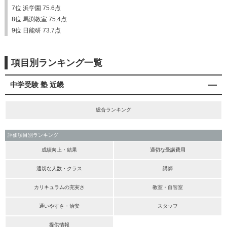
7位 浜学園 75.6点
8位 馬渕教室 75.4点
9位 日能研 73.7点
項目別ランキング一覧
中学受験 塾 近畿
総合ランキング
評価項目別ランキング
成績向上・結果
適切な受講費用
適切な人数・クラス
講師
カリキュラムの充実さ
教室・自習室
通いやすさ・治安
スタッフ
提供情報