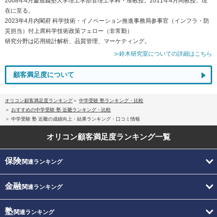
2008年4月慶應義塾大学理工学部管理工学科・准教授。2011年4月同教授、現
在に至る。
2023年4月内閣府 科学技術・イノベーション推進事務局参事官（インフラ・防
災担当）付上席科学技術政策フェロー（非常勤）
研究分野は応用統計解析、品質管理、マーケティング。
≫鈴木研究室についての詳細はこちら
顧客満足度について
オリコン顧客満足度ランキング
中学受験 塾ランキング・比較
おすすめの中学受験 塾 近畿ランキング・比較
中学受験 塾 近畿の成績向上・結果ランキング・口コミ情報
オリコン顧客満足度
ランキング一覧
保険
関連ランキング
金融
関連ランキング
塾
関連ランキング