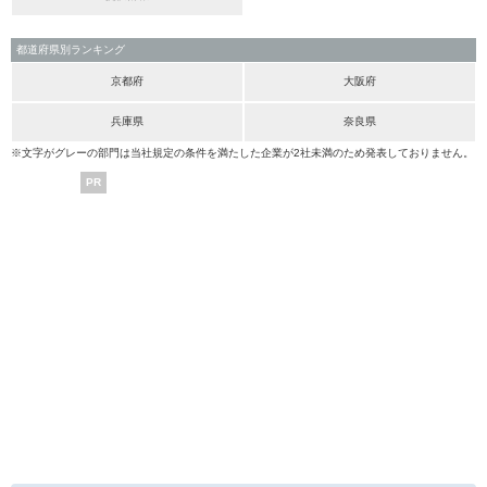
都道府県別ランキング
京都府
大阪府
兵庫県
奈良県
※文字がグレーの部門は当社規定の条件を満たした企業が2社未満のため発表しておりません。
PR