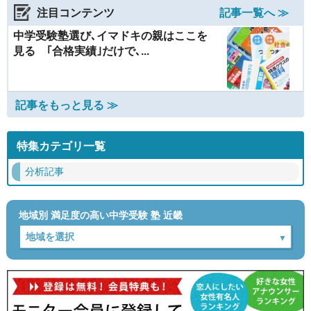
注目コンテンツ
記事一覧へ ≫
中学受験塾選び､イマドキの親はここを
見る ｢合格実績｣だけで､...
記事をもっと見る ≫
特集カテゴリ一覧
分析記事
地域別 満足度の高い中学受験 塾 近畿