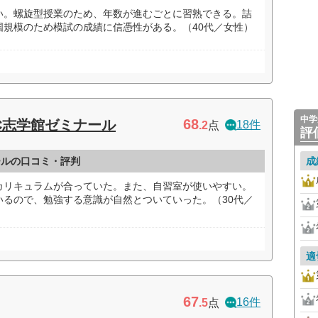
い。螺旋型授業のため、年数が進むごとに習熟できる。詰
国規模のため模試の成績に信憑性がある。（40代／女性）
中学
68
EC志学館ゼミナール
18件
.2
点
評
ールの口コミ・評判
成
カリキュラムが合っていた。また、自習室が使いやすい。
いるので、勉強する意識が自然とついていった。（30代／
適
67
16件
.5
点