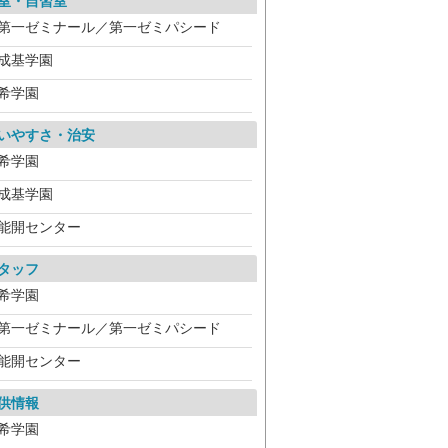
室・自習室
第一ゼミナール／第一ゼミパシード
成基学園
希学園
いやすさ・治安
希学園
成基学園
能開センター
タッフ
希学園
第一ゼミナール／第一ゼミパシード
能開センター
供情報
希学園