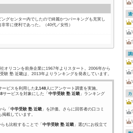
適
ピングセンター内でしたので綺麗かつパーキングも充実し
非常に便利であった。（40代／女性）
講
オリコンを前身企業に1967年よりスタート。2006年から
験 塾 近畿は、2013年よりランキングを発表しています。
サービスを利用した
2,148
人にアンケート調査を実施。
28
サービスを対象にした「
中学受験 塾 近畿
」ランキング
カ
から「
中学受験 塾 近畿
」を評価。さらに回答者の口コミ
も掲載しています。
からも比較することで「
中学受験 塾 近畿
」選びにお役立て