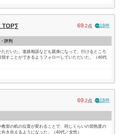
69
TOP∑
18件
.2
点
ミ・評判
いただいた。進路相談なども親身になって、行けるところ
目指すことができるようフォローしていただいた。（40代
69
18件
.2
点
や教室の机の位置が変わることで、同じくらいの習熟度の
に向き合えるようになった。（40代／女性）