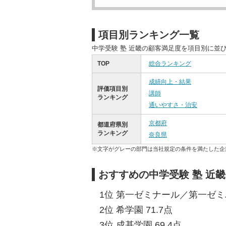
項目別ランキング一覧
中学受験 塾 近畿の顧客満足度を項目別に並
TOP
総合ランキング
成績向上・結果
評価項目別
講師
ランキング
通いやすさ・治安
京都府
都道府県別
ランキング
奈良県
※文字がグレーの部門は当社規定の条件を満たした企
おすすめの中学受験 塾 近
1位 第一ゼミナール／第一ゼミパ
2位 希学園 71.7点
3位 成基学園 69.4点