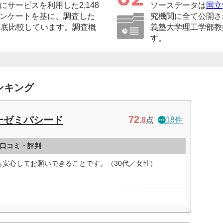
サービスを利用した2,148
ソースデータは
国立
ンケートを基に、調査した
究機関に全て公開さ
徹底比較しています。調査概
義塾大学理工学部教
す。
ンキング
72
一ゼミパシード
18件
.8
点
口コミ・評判
も安心してお願いできることです。（30代／女性）