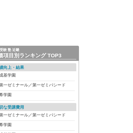
受験 塾 近畿
価項目別ランキング TOP3
績向上・結果
成基学園
第一ゼミナール／第一ゼミパシード
希学園
切な受講費用
第一ゼミナール／第一ゼミパシード
希学園