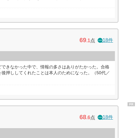
69
18件
.1
点
どできなかった中で、情報の多さはありがたかった。合格
を後押ししてくれたことは本人のためになった。（50代／
PR
68
18件
.6
点