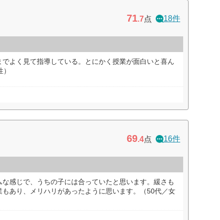
71
18件
.7
点
までよく見て指導している。とにかく授業が面白いと喜ん
性）
69
16件
.4
点
ムな感じで、うちの子には合っていたと思います。緩さも
業もあり、メリハリがあったように思います。（50代／女