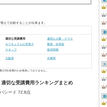
教
び替えて比較することが出来ます。
通
適切な受講費用
適切な人数・クラス
カリキュラムの充実さ
教室・自習室
スタッフ
提供情報
大阪府
兵庫県
ス
業が2社未満のため発表しておりません。
畿 適切な受講費用ランキングまとめ
シード 72.8点
提